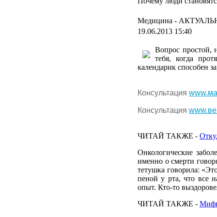
Почему люди становят
Медицина -
АКТУАЛЬ
19.06.2013 15:40
Вопрос
простой
,
тебя
,
когда
прот
календарик
способен
з
Консультация
www.ма
Консультация
www.ве
ЧИТАЙ
ТАКЖЕ
-
Отку
Онкологические
забол
именно
о
смерти
говор
тетушка
говорила
: «Эт
пеной
у рта, что все
н
опыт
.
Кто-то
выздорове
ЧИТАЙ
ТАКЖЕ
-
Миф