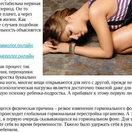
нестабильна
нервная
период
.
Он
то
и
плачет
, а
через
я
жизни
. Как
е
случаев
подобная
льность
объясняется
ммолог.онлайн
неролог.онлайн
так
процесс
так
ния
,
переоценки
дростка
буквально
на
ноги
,
многие
вещи
открываются
для
него
с
другой
,
прежде
н
психологическая
нагрузка
является
достаточно
тяжелой
даже
для
шую
психику
ребенка-подростка
. А
прибавьте
к
этому
первую
лю
дится
физическая
причина
–
резкое
изменение
гормонального
фо
происходит
глобальная
гормональная
перестройка
организма
. А
й
, в
первую
очередь
сказывающихся
на
гормональном
фоне
. Для
те
себя
во
время
беременности
.
Тяжело
было
удержать
себя
в
рук
ребенком
.