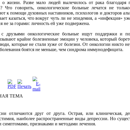
 о
жизни
.
Разве
мало
людей
вылечилось
от
рака
благодаря
я
? Что
говорить
,
онкологические
больные
лечатся
не
только
ают
к
помощи
духовных
наставников
,
психологов
и
докторов
аль
нает
казаться
, что
вокруг
чуть
ли
не
эпидемия
, а «
инфекция
» у
ия
не
за
горами
:
личность
ей
уже
подвержена
.
с
друзьями
онкологические
больные
ищут
поддержки
и
п
ызывают
крайне
болезненные
эмоции
у
человека
,
который
борет
люди
,
которые
не
стали
хуже
от
болезни
.
От
онкологии
никто
не
аболевания
боятся
не
меньше
, чем
синдрома
иммунодефицита
.
НАЯ ТЕМА
сии
отличаются
друг
от
друга
.
Острая
, или
клиническая
,
де
стимия
,
наиболее
распространенные
виды
депрессии
.
Но
сущес
и
симптомами
,
признаками
и
методами
лечения
.