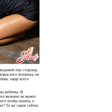
еведомой
ему
стороны
.
взрослого
человека
,
не
бовь
,
чаще
всего
на
ребенка
. В
 это
явление
не
может
того
чтобы
понять
, о
ах
?
То
же
самое
сейчас