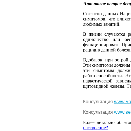
Что такое острое де
Согласно данных Нацио
симптомов, что влияют
любимых занятий.
В жизни случаются ра
одиночество или бе
функционировать. Прис
рецидив данной болезн
Вдобавок, при острой 
Эти симптомы должны п
эти симптомы должн
работоспособности. Э
наркотической завис
щитовидной железы. Та
Консультация
www.ма
Консультация
www.ве
Более детально об это
настроение?