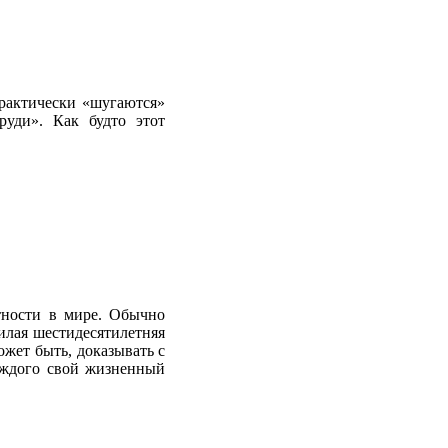
рактически
«
шугаются
»
руди
». Как
будто
этот
тности
в
мире
.
Обычно
илая
шестидесятилетняя
ожет
быть
,
доказывать
с
ждого
свой
жизненный