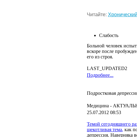
Читайте
:
Хронически
Слабость
Больной
человек
испыт
вскоре
после
пробужде
его
из
строя
.
LAST_UPDATED2
Подробнее...
Подростковая депрессия
Медицина -
АКТУАЛЬ
25.07.2012 08:53
Темой
сегодняшнего
ра
щекотливая
тема
,
как
п
депрессия
.
Наверняка
в