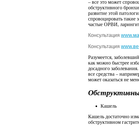
– все это
может
спрово
обструктивного
бронхи
развитие
этой
патологи
спровоцировать
такие
частые
ОРВИ
,
ларинги
Консультация
www.ма
Консультация
www.ве
Разумеется
,
заболевши
как
можно
быстрее
изб
досадного
заболевания
все
средства
–
наприме
может
оказаться
не
мен
Обструктивн
Кашель
Кашель
достаточно
изм
обструктивном
гастрит