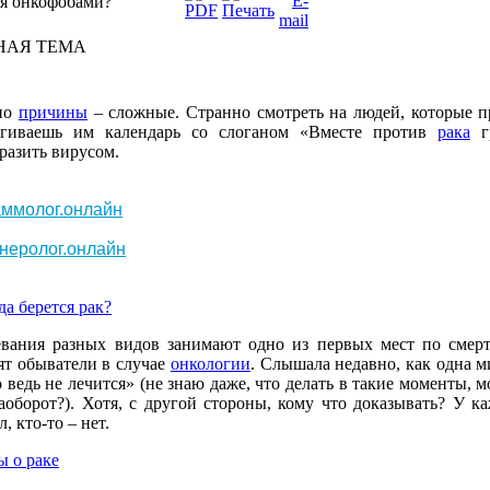
ся онкофобами?
НАЯ ТЕМА
но
причины
–
сложные
.
Странно
смотреть
на
людей
,
которые
п
ягиваешь
им
календарь
со
слоганом
«
Вместе
против
рака
г
аразить
вирусом
.
ммолог.онлайн
неролог.онлайн
да
берется
рак?
евания
разных
видов
занимают
одно
из
первых
мест
по
смер
ят
обыватели
в
случае
онкологии
.
Слышала
недавно
, как
одна
м
о
ведь
не
лечится
» (
не
знаю
даже
, что
делать
в
такие
моменты
,
м
аоборот
?).
Хотя
, с
другой
стороны
,
кому
что
доказывать
? У
ка
л
,
кто-то
– нет.
ы
о
раке