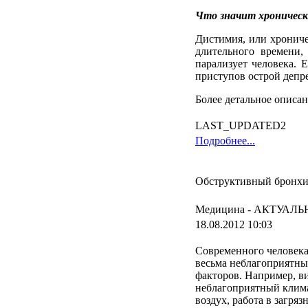
Что значит хроническ
Дистимия, или хрониче
длительного времени,
парализует человека. 
приступов острой депр
Более детальное описан
LAST_UPDATED2
Подробнее...
Обструктивный бронхи
Медицина -
АКТУАЛЬ
18.08.2012 10:03
Современного
человек
весьма
неблагоприятны
факторов
.
Например
,
в
неблагоприятный
клим
воздух
,
работа
в
загряз