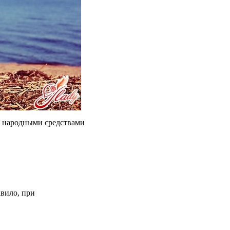
народными
средствами
авило
, при