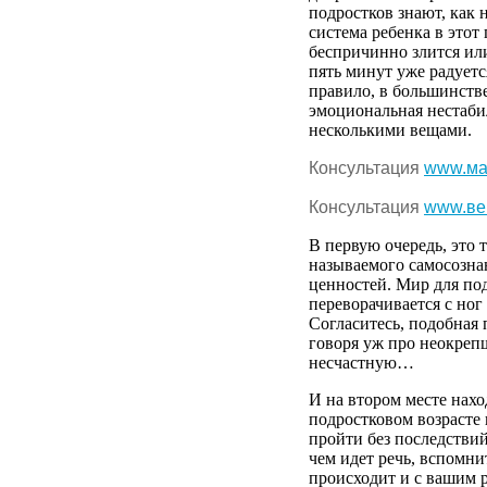
подростков
знают
, как
система
ребенка
в
этот
беспричинно
злится
ил
пять
минут
уже
радуетс
правило
, в
большинств
эмоциональная
нестаби
несколькими
вещами
.
Консультация
www.ма
Консультация
www.ве
В
первую
очередь
, это 
называемого
самосозна
ценностей
. Мир для
по
переворачивается
с ног
Согласитесь
,
подобная
говоря
уж
про
неокреп
несчастную…
И
на
втором
месте
нахо
подростковом
возрасте
пройти
без
последстви
чем
идет
речь
,
вспомни
происходит
и с
вашим