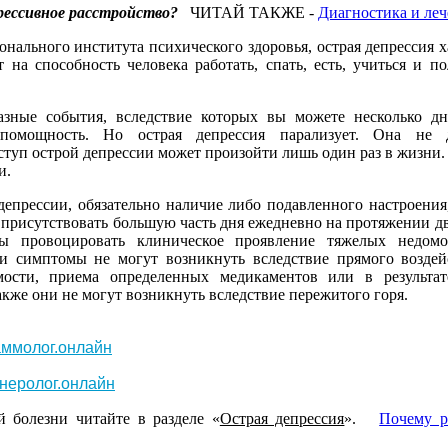
прессивное расстройство?
ЧИТАЙ ТАКЖЕ -
Диагностика и леч
нального института психического здоровья, острая
депрессия
х
 на способность человека работать, спать, есть, учиться и п
зные события, вследствие которых вы можете несколько дне
спомощность. Но острая депрессия парализует. Она не 
туп острой депрессии может произойти лишь один раз в жизни. 
и.
депрессии, обязательно наличие либо подавленного настроения,
рисутствовать большую часть дня ежедневно на протяжении дву
ы провоцировать клиническое проявление тяжелых недом
ти симптомы не могут возникнуть вследствие прямого воздей
имости, приема определенных медикаментов или в результа
кже они не могут возникнуть вследствие пережитого горя.
ммолог.онлайн
неролог.онлайн
й болезни читайте в разделе «
Острая депрессия
».
Почему р