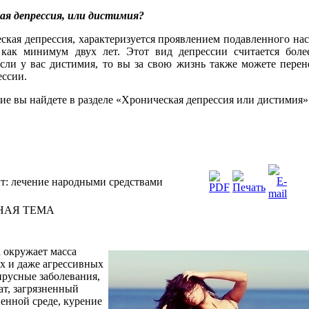
ая депрессия, или дистимия?
ская депрессия, характеризуется проявлением подавленного на
 как минимум двух лет. Этот вид депрессии считается бол
Если у вас дистимия, то вы за свою жизнь также можете перен
ессии.
ие вы найдете в разделе «Хроническая депрессия или дистимия»
т: лечение народными средствами
НАЯ ТЕМА
а
окружает
масса
х
и
даже
агрессивных
ирусные
заболевания
,
ат
,
загрязненный
ненной
среде
,
курение