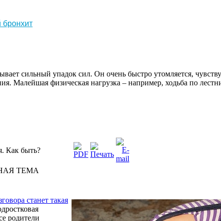
й
бронхит
ывает
сильный
упадок
сил.
Он
очень
быстро
утомляется
,
чувств
ния
.
Малейшая
физическая
нагрузка
–
например
,
ходьба
по
лестн
. Как быть?
НАЯ ТЕМА
зговора
станет
такая
одростковая
се
родители