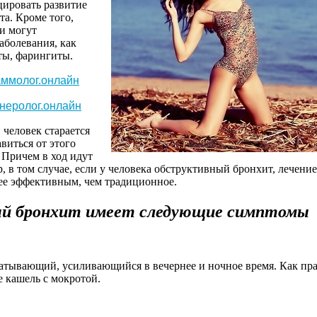
цировать
развитие
та
.
Кроме
того
,
и
могут
заболевания
, как
ты
,
фарингиты
.
ммолог.онлайн
неролог.онлайн
й
человек
старается
авиться
от
этого
.
Причем
в ход
идут
р
, в том
случае
,
если
у
человека
обструктивный
бронхит
,
лечение
ее
эффективным
, чем
традиционное
.
ый
бронхит
имеет
следующие
симптомы
атывающий
,
усиливающийся
в
вечернее
и
ночное
время
. Как
пр
е
кашель
с
мокротой
.