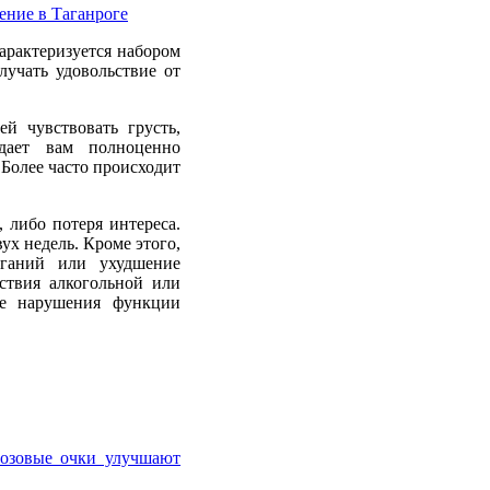
ение в Таганроге
арактеризуется набором
олучать удовольствие
от
й чувствовать грусть,
дает вам полноценно
Более часто происходит
 либо потеря интереса.
х недель. Кроме этого,
оганий или ухудшение
ствия алкогольной или
те нарушения функции
озовые очки улучшают