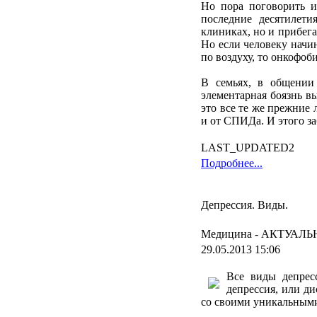
Но
пора
поговорить
и
последние
десятилети
клиниках
,
но
и
прибег
Но
если
человеку
начи
по
воздуху
,
то
онкофоб
В
семьях
, в
общении
элементарная
боязнь
в
это все
те
же
прежние
и
от
СПИДа
. И
этого
з
LAST_UPDATED2
Подробнее...
Депрессия. Виды.
Медицина -
АКТУАЛЬ
29.05.2013 15:06
Все
виды
депрес
депрессия
, или
ди
со
своими
уникальным