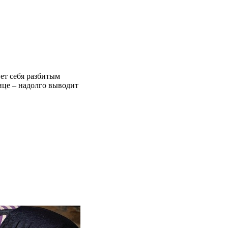
ует
себя
разбитым
ице
–
надолго
выводит