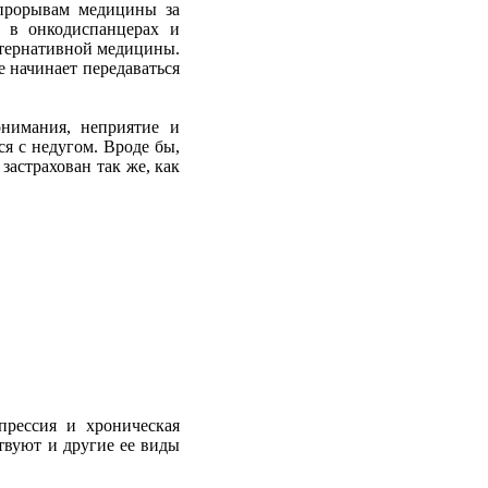
прорывам
медицины
за
в
онкодиспанцерах
и
тернативной
медицины
.
же
начинает
передаваться
онимания
,
неприятие
и
ся
с
недугом
.
Вроде
бы
,
застрахован
так
же
, как
прессия
и
хроническая
твуют
и
другие
ее
виды