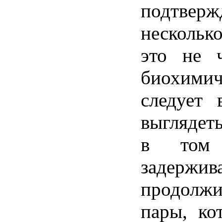
подтверж
нескольк
это
не
ч
биохимич
следует
выглядет
в то
задержив
продолжи
пары
,
ко