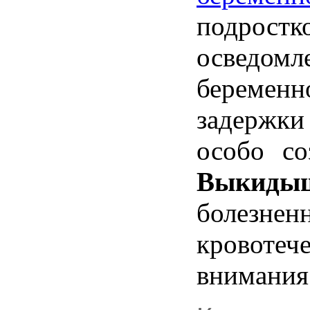
подростк
осведомл
беременн
задержки
особо
со
Выкиды
болезнен
кровотеч
внимания