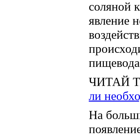
соляной
явление
н
воздейст
происход
пищевода
ЧИТАЙ
ли
необх
На
больш
появлени