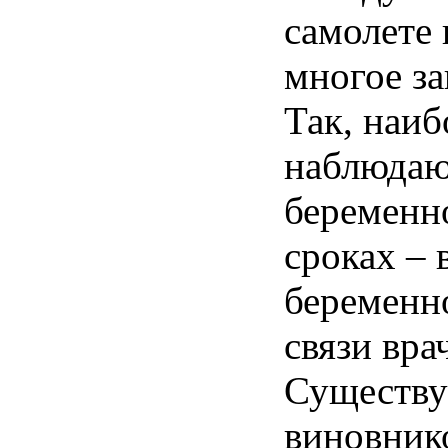
самолете
многое
за
Так,
наиб
наблюдаю
беременн
сроках
– 
беременн
связи
вра
Существ
виновник