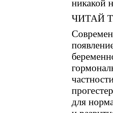
никакой
ЧИТАЙ
Современ
появлени
беременн
гормонал
частност
прогесте
для
норм