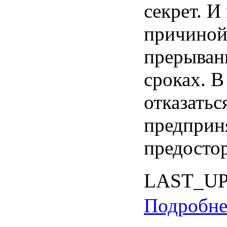
секрет
. И
причино
прерыван
сроках
. 
отказатьс
предприн
предосто
LAST_U
Подробнее