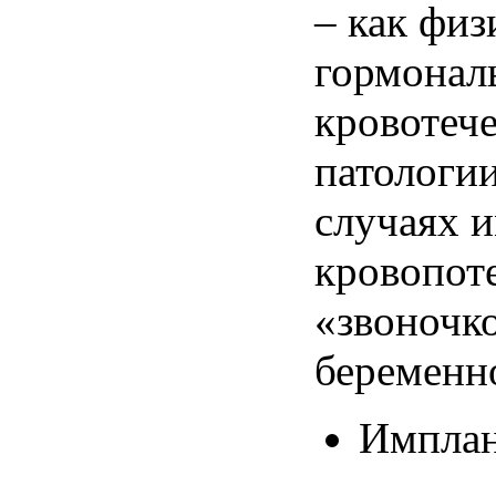
– как
физ
гормонал
кровотеч
патологи
случаях
и
кровопот
«
звоночк
беременн
Имплан