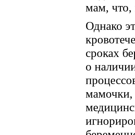
мам, что,
Однако
э
кровотеч
сроках
бе
о
наличи
процессо
мамочки
медицинс
игнориро
беременн