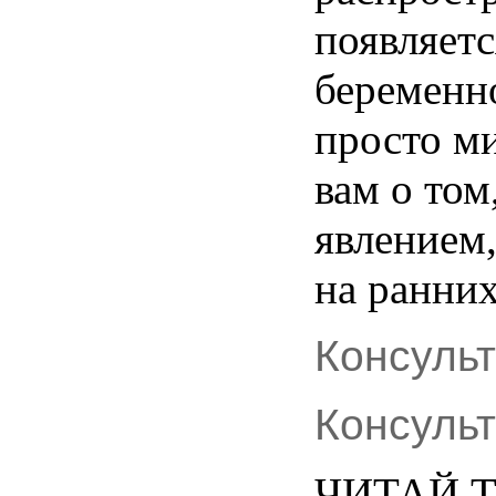
появляетс
беременн
просто
м
вам о том
явлением
на
ранни
Консуль
Консуль
ЧИТАЙ