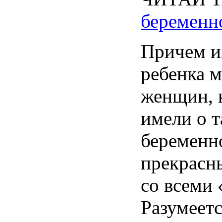
беременн
Причем
и
ребенка
м
женщин
,
имели
о
т
беременн
прекрасн
со
всеми
Разумеет