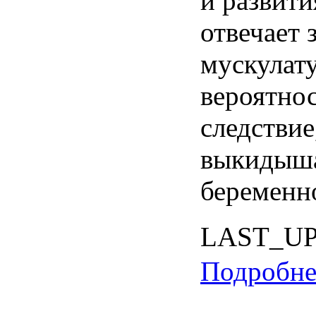
и
развити
отвечает
мускулат
вероятно
следствие
выкидыш
беременн
LAST_U
Подробнее