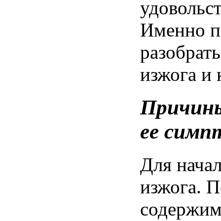
удовольс
Именно
п
разобрать
изжога
и 
Причин
ее
симп
Для
нача
изжога
.
П
содержим