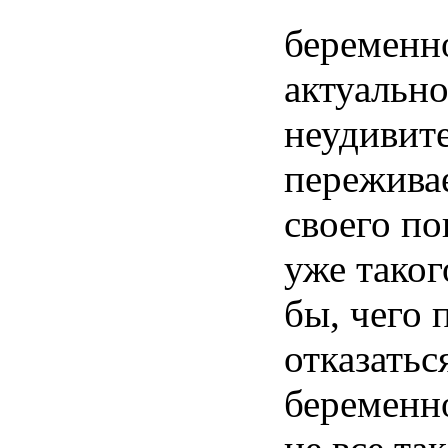
беременн
актуальн
неудивит
пережива
своего
по
уже
таког
бы
,
чего
отказатьс
беременн