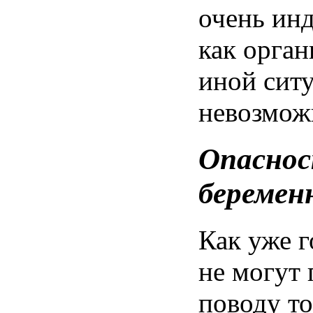
очень
ин
как
орган
иной
сит
невозмож
Опасно
беремен
Как уже
г
не
могут
поводу
то