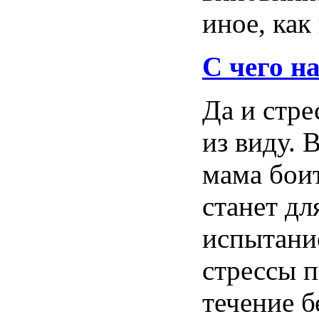
иное
, как
C
чего
н
Да
и
стре
из
виду
. 
мама
бои
станет
дл
испытани
стрессы
п
течение
б