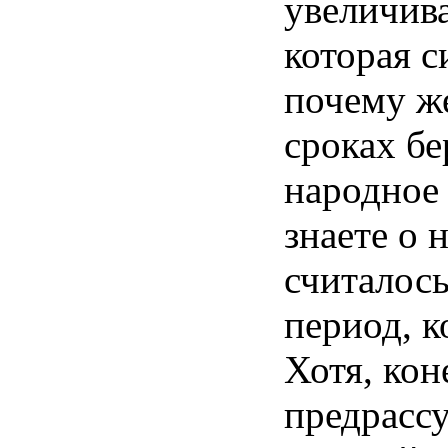
увеличив
которая
с
почему
ж
сроках
бе
народное
знаете
о
считалос
период
,
к
Хотя
,
кон
предрасс