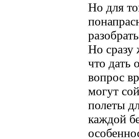
Но
для
то
понапрас
разобрать
Но
сразу
что
дать
вопрос
в
могут
со
полеты
д
каждой
б
особенно