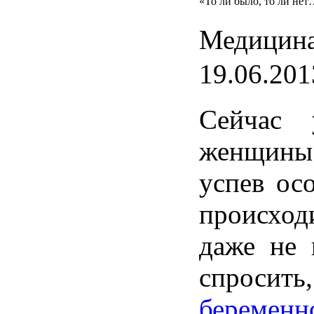
«То ли было, то ли не
Медицина
19.06.201
Сейчас
женщины
успев
осо
происход
даже
не
спросить
беременн