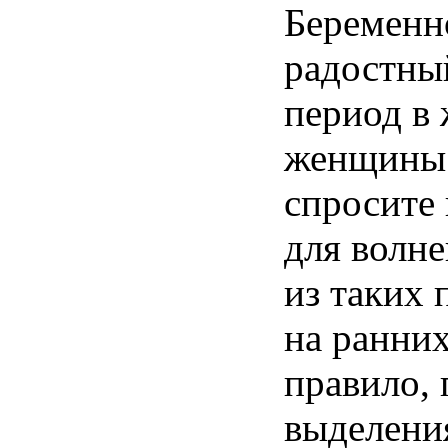
Беременн
радостны
период
в
женщины
спросите
для
волне
из
таких
на
ранни
правило
,
выделени