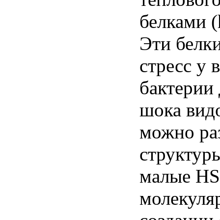
белками
(
Эти
белк
стресс
у
в
бактерии
шока
вид
можно
ра
структур
малые
HS
молекуля