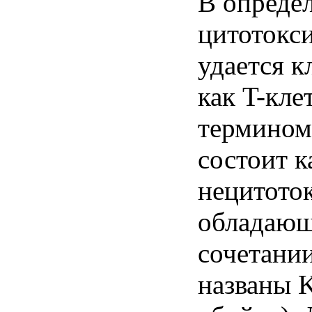
В опреде
цитотокс
удается к
как T-кле
термином
состоит к
нецитоток
обладающ
сочетании
названы K-