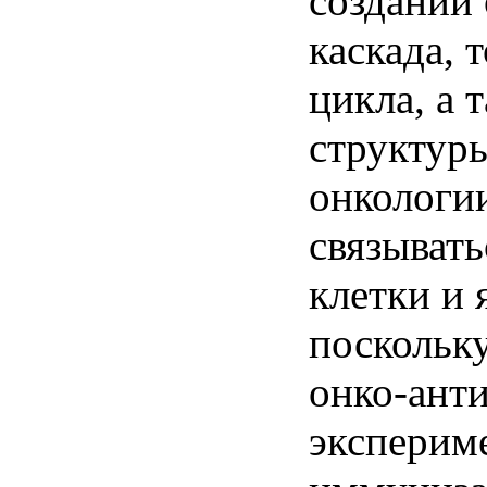
создании
каскада
,
т
цикла
, а
т
структур
онкологи
связывать
клетки
и
поскольк
онко-ант
эксперим