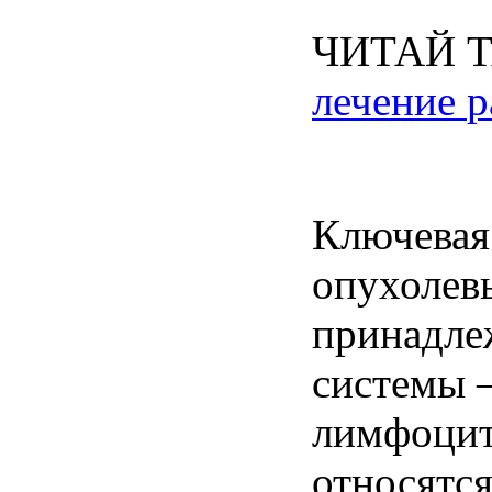
ЧИТАЙ
лечение
р
Ключевая
опухолев
принадле
системы
лимфоци
относятс