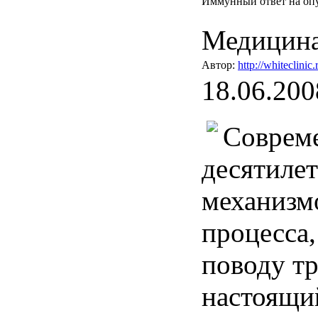
Иммунный ответ на оп
Медицина
Автор:
http://whiteclinic.
18.06.200
Соврем
десятиле
механизм
процесса
поводу
т
настоящи