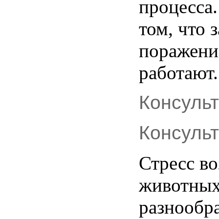
процесса
том, что
поражени
работают
.
Консуль
Консуль
Стресс
во
животны
разнообр