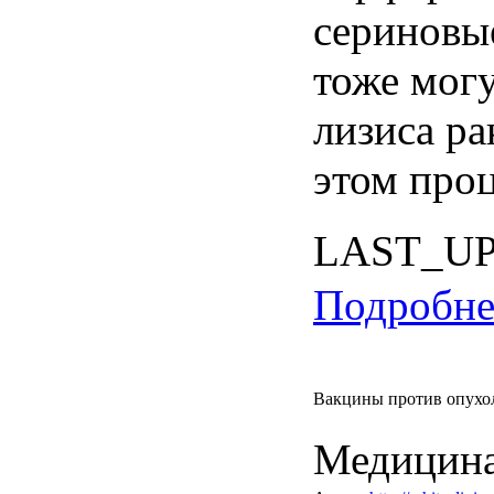
сериновы
тоже могу
лизиса ра
этом проц
LAST_U
Подробнее
Вакцины против опухол
Медицина