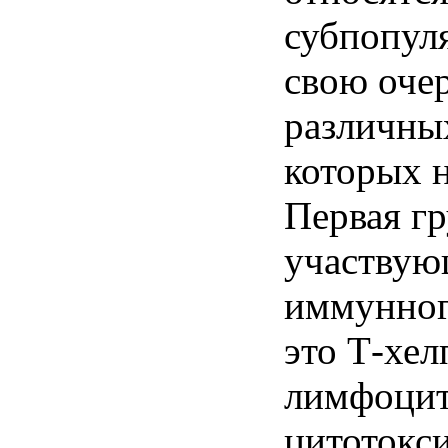
субпопул
свою
оче
различны
которых
Первая
г
участвую
иммунно
это
Т-хел
лимфоци
цитотокс