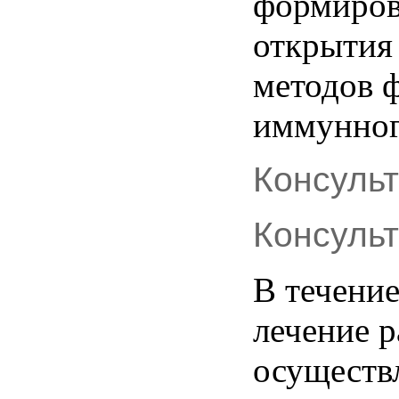
формиров
открытия
методов
иммунно
Консуль
Консуль
В
течени
лечение
р
осуществ