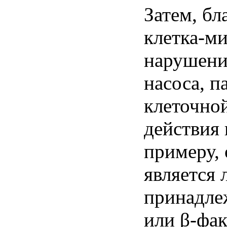
Затем, бл
клетка-м
нарушени
насоса, 
клеточно
действия
примеру,
является 
принадле
или β-фак