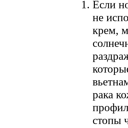
Если
н
не
испо
крем
,
м
солнеч
раздра
которы
вьетна
рака
ко
профил
стопы