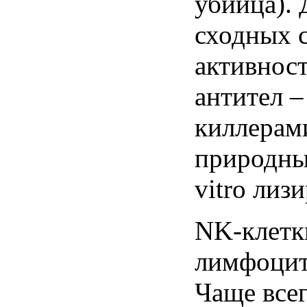
убийца). 
сходных с
активност
антител 
киллерами 
природны
vitro лиз
NK-клетк
лимфоцит
Чаще все