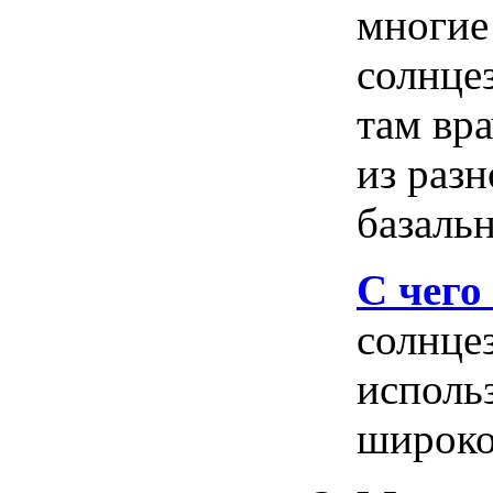
многие
солнце
там
вр
из
разн
базаль
C чего
солнце
исполь
широко