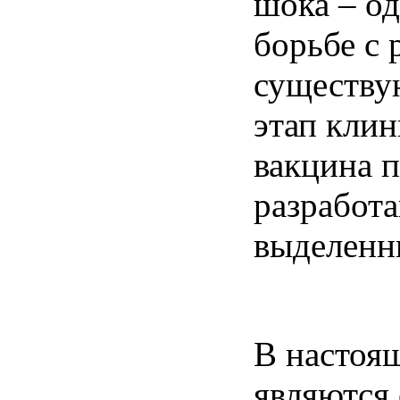
шока – од
борьбе с 
существу
этап кли
вакцина 
разработ
выделенн
В настоящ
являются 