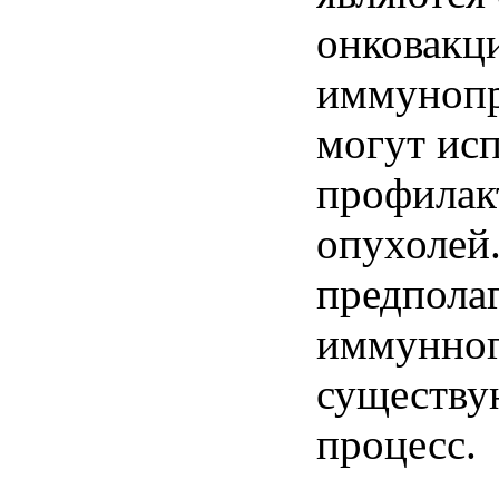
онковакц
иммунопре
могут исп
профилак
опухолей
предполаг
иммунног
существу
процесс.