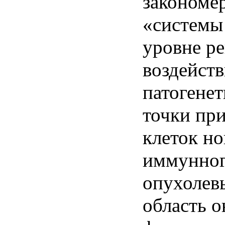
закономе
«
системы
уровне
ре
воздейст
патогенет
точки
пр
клеток
но
иммунно
опухолев
область
о