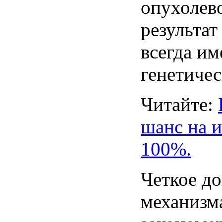
опухолев
результат
всегда
им
генетичес
Читайте
:
шанс
на
и
100%.
Четкое
до
механизм