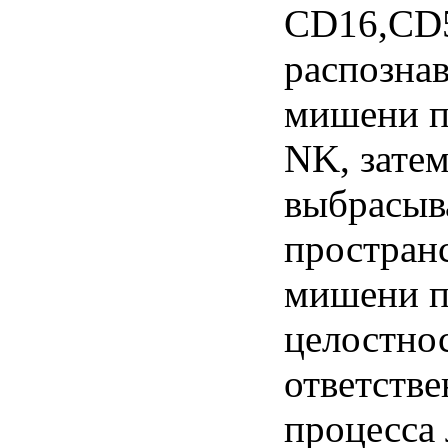
CD16,CD5
распознав
мишени п
NK, зате
выбрасыв
пространс
мишени п
целостно
ответстве
процесса 