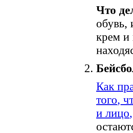
Что
де
обувь
,
крем
и
находя
Бейсбо
Как
пр
того
,
ч
и
лицо
,
остают