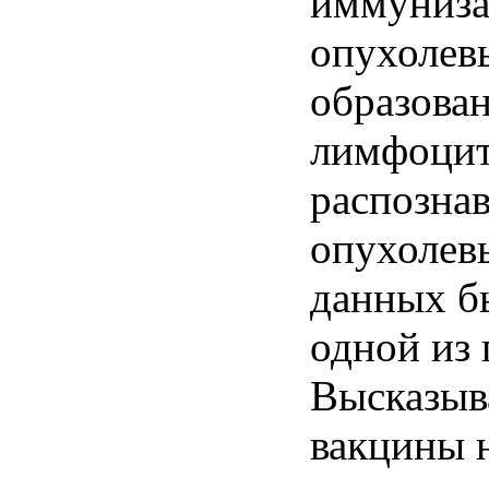
иммуниза
опухолев
образова
лимфоци
распозна
опухолев
данных б
одной из
Высказыва
вакцины