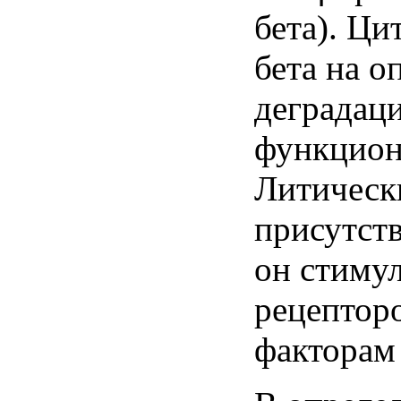
бета). Ци
бета на о
деградац
функцион
Литическ
присутст
он стиму
рецептор
факторам