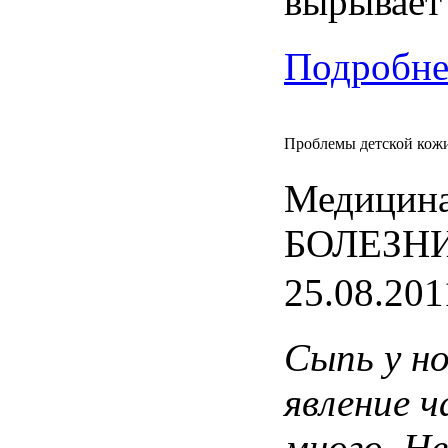
вырывает
Подробнее
Проблемы детской кож
Медицина
БОЛЕЗН
25.08.201
Сыпь
у
н
явление
ч
много
.
Не