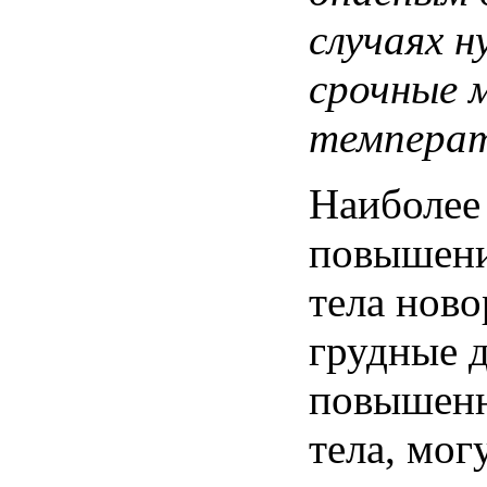
случаях
н
срочные
темпера
Наиболее
повышен
тела
ново
грудные
повышен
тела
,
мог