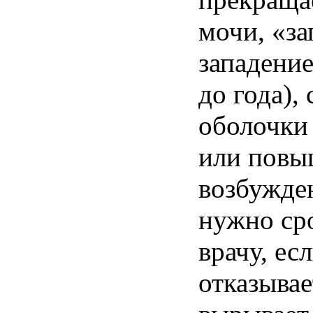
мочи, «за
западени
до
года), 
оболочки 
или повы
возбужде
нужно
сро
врачу, ес
отказывае