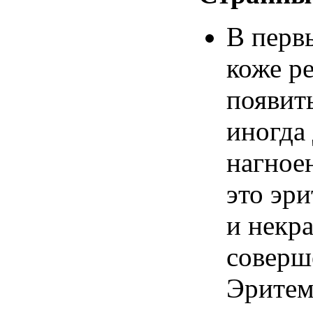
В
перв
коже
р
появит
иногда
нагное
это
эри
и
некр
соверш
Эритем