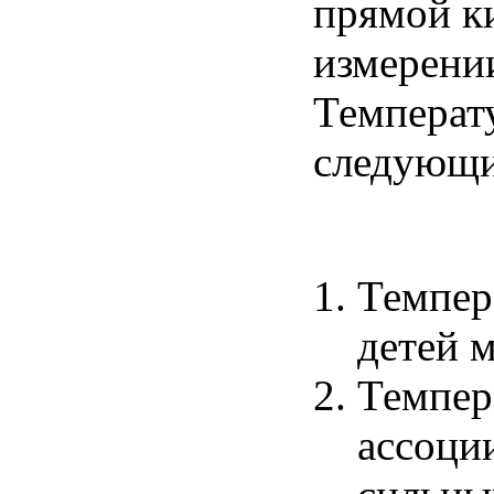
прямой
к
измерени
Температ
следующ
Темпер
детей
м
Темпер
ассоци