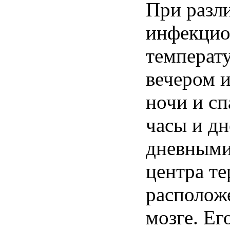
При
разл
инфекци
температ
вечером
и
ночи
и
сп
часы
и
дн
дневным
центра
те
располож
мозге
. Ег