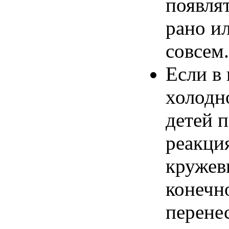
появля
рано
и
совсем
.
Если
в
холодн
детей
п
реакци
кружев
конечн
перене