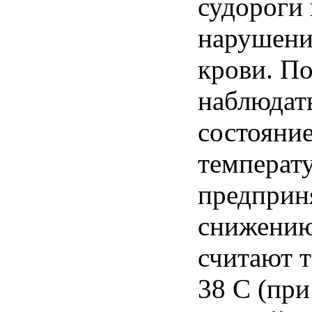
судороги
нарушени
крови
.
По
наблюдат
состояни
температ
предприн
снижени
считают
38 С (пр