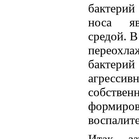
бактерий
носа
я
средой
. 
переохла
бактерий
агрессив
собствен
формиро
воспалит
Итак
,
з