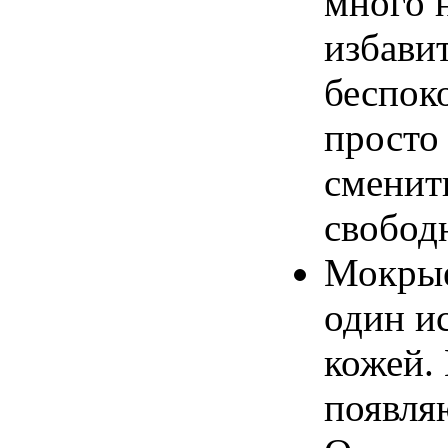
много
избави
беспок
просто
сменит
свобод
Мокры
один
и
кожей
.
появля