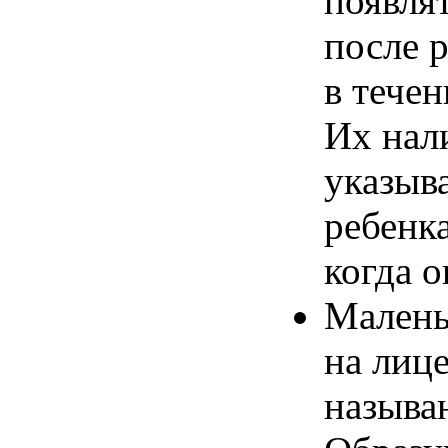
появля
после
в
течен
Их
нал
указыв
ребенк
когда
о
Малень
на
лиц
называ