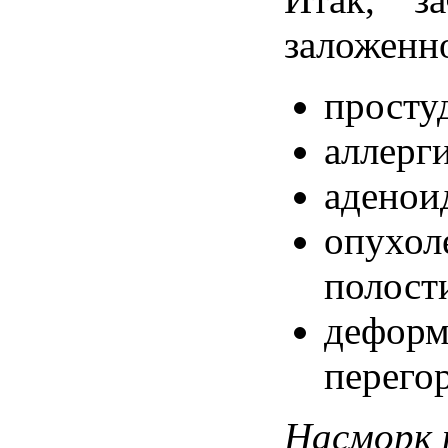
заложенн
просту
аллерг
аденои
опухол
полост
деформ
перего
Насморк