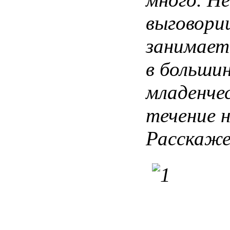
выговори
занимает
в
больши
младенче
течение
н
Расскаж