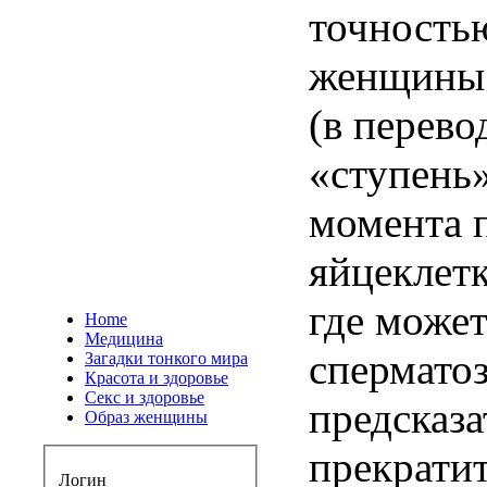
точность
женщины
(в
перево
«
ступень
момента
яйцеклет
где
може
Home
Медицина
спермато
Загадки тонкого мира
Красота и здоровье
Секс и здоровье
предсказа
Образ женщины
прекрати
Логин