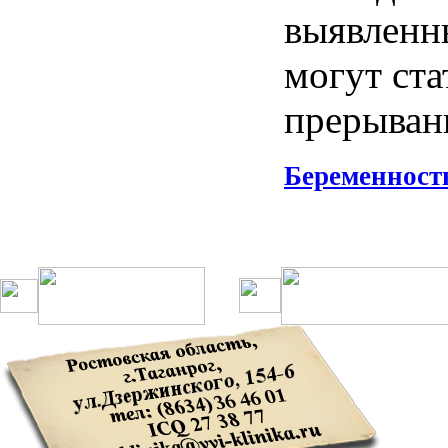
выявленн
могут
ста
прерыва
Беременност