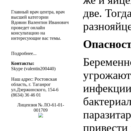
две.
Тогд
Главный
врач
центра
,
врач
высшей
категории
Вдовин
Валентин
Иванович
разнояйц
проведет
онлайн
консультацию
на
интересующие
вас
темы
.
Опаснос
Подробнее
...
Беременн
Контакты
:
Skype (
valentin200440
)
угрожают
Наш
адрес
:
Ростовская
область
, г.
Таганрог
инфекци
ул.Дзержинского
, 154-6
(8634) 36 46 01
бактериа
Лицензия
№
ЛО-61-01-
001709
паразита
привести