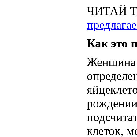
ЧИТАЙ 
предлагае
Как это
Женщина
определе
яйцеклет
рождени
подсчита
клеток
,
м