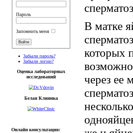
спермато
Пароль
В
матке
я
Запомнить меня
спермато
которых
Забыли пароль?
Забыли логин?
возможно
Оценка лабораторных
через
ее
м
исследований
спермато
Белая Клиника
нескольк
однояйце
же
и
яйце
Онлайн
консультация
: