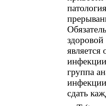
патологи
прерыва
Обязател
здоровой
является
инфекци
группа
ан
инфекци
сдать
каж