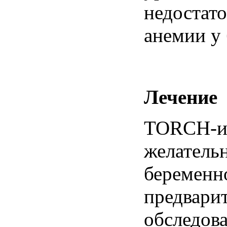
недостат
анемии
у
Лечение
TORCH-и
желатель
беременн
предвари
обследов