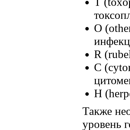
Т (
toxo
токсоп
O (othe
инфек
R (rube
С (
cyto
цитоме
H (herp
Также
не
уровень
г