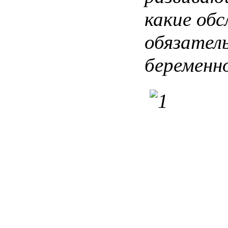
какие
обс
обязател
беременн