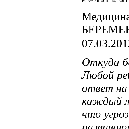
Беременность под конт
Медицина
БЕРЕМЕ
07.03.201
Откуда
б
Любой
ре
ответ
на
каждый
что
угро
развиваю