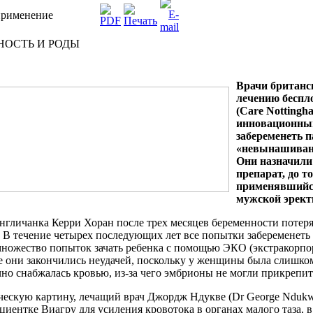
применение
НОСТЬ И РОДЫ
Врачи британс
лечению беспл
(Care Notting
инновационный
забеременеть п
«невынашивани
Они назначили
препарат, до т
применявшийс
мужской эрект
англичанка Керри Хоран после трех месяцев беременности потеря
 В течение четырех последующих лет все попытки забеременеть
множество попыток зачать ребенка с помощью ЭКО (экстракорпо
се они закончились неудачей, поскольку у женщины была слишко
чно снабжалась кровью, из-за чего эмбрионы не могли прикрепит
ескую картину, лечащий врач Джордж Ндукве (Dr George Ndukw
циентке Виагру для усиления кровотока в органах малого таза, в 