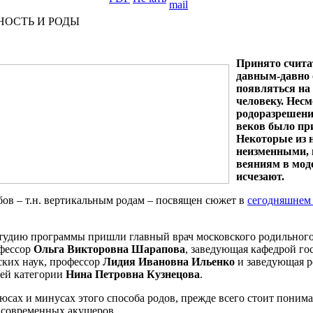
НОСТЬ И РОДЫ
Принято считат
давным-давно 
появляться на
человеку. Несм
родоразрешени
веков было пр
Некоторые из 
неизменными, 
веяниям в моде
исчезают.
бов – т.н. вертикальным родам – посвящен сюжет в
сегодняшнем
студию программы пришли главный врач московского родильного
офессор
Ольга Викторовна Шарапова
, заведующая кафедрой го
ких наук, профессор
Лидия Ивановна Ильенко
и заведующая 
шей категории
Нина Петровна Кузнецова
.
сах и минусах этого способа родов, прежде всего стоит понимат
 современных акушеров.