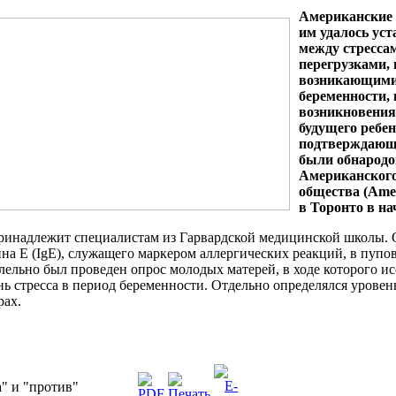
Американские 
им удалось уст
между стресса
перегрузками, 
возникающими
беременности,
возникновения
будущего ребе
подтверждающе
были обнародо
Американского
общества (Amer
в Торонто в нач
принадлежит специалистам из Гарвардской медицинской школы.
на Е (IgE), служащего маркером аллергических реакций, в пупо
ельно был проведен опрос молодых матерей, в ходе которого и
ь стресса в период беременности. Отдельно определялся урове
рах.
" и "против"