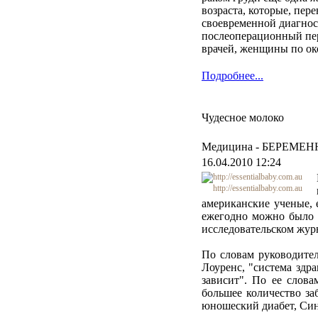
возраста, которые, пер
своевременной диагнос
послеоперационный пер
врачей, женщины по ок
Подробнее...
Чудесное молоко
Медицина -
БЕРЕМЕН
16.04.2010 12:24
http://essentialbaby.com.au
американские ученые, 
ежегодно можно было 
исследовательском жур
По словам руководите
Лоуренс, "система здр
зависит". По ее слов
большее количество за
юношеский диабет, Син