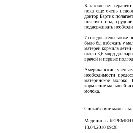
Как отмечает терапевт
пока еще очень недоо
доктор Бартик полагае
поясняет она, грудно
поддерживать необходи
Исследователи также п
было бы избежать у ма
матерей кормила детей
около 3,6 млрд доллар
врачей и первые полгод
Американские ученые-
необходимости предос
материнское молоко.
кормление малышей иск
молока.
Спокойствие мамы - зал
Медицина -
БЕРЕМЕН
13.04.2010 09:28