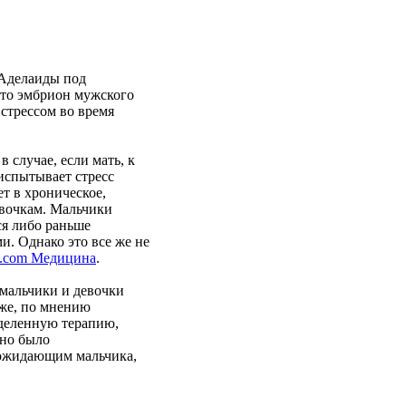
 Аделаиды под
что эмбрион мужского
 стрессом во время
 случае, если мать, к
испытывает стресс
ет в хроническое,
евочкам. Мальчики
ся либо раньше
. Однако это все же не
.com Медицина
.
 мальчики и девочки
 же, по мнению
еделенную терапию,
жно было
 ожидающим мальчика,