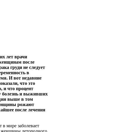
их лет врачи
 женщинам после
рака груди не следует
еременность в
мя. И вот недавние
оказали, что это
, и что процент
у болезнь и выживших
щин выше в том
женщины рожают
жайшее после лечения
 в мире заболевает
то женщины детородного