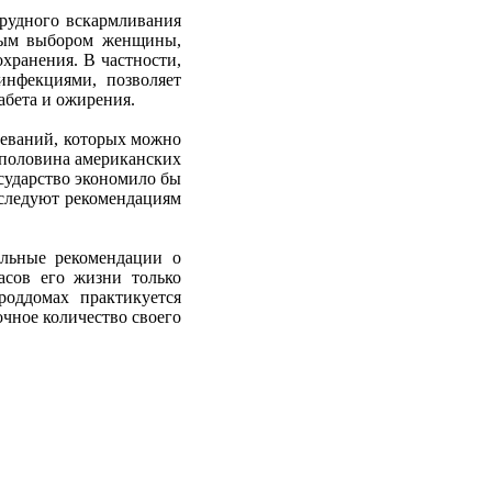
грудного вскармливания
ьным выбором женщины,
охранения. В частности,
инфекциями, позволяет
абета и ожирения.
леваний, которых можно
 половина американских
осударство экономило бы
 следуют рекомендациям
ельные рекомендации о
асов его жизни только
оддомах практикуется
очное количество своего