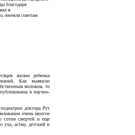
оды благодаря
жке в
о, внемля советам
сяцев жизни ребенка
еваний. Как выявили
обственным молоком, то
публикованы в научно-
 педиатрии доктора Рут
рмливания очень многое
о сотни смертей и еще
 уха, астму, детский и