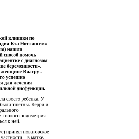
кой клиники по
одия Кэа Ноттингем»
ham) нашли
 способ помочь
ациентке с диагнозом
е беременности».
 женщине Виагру -
ого успешно
я для лечения
ильной дисфункции.
ла своего ребенка. У
 были тщетны. Керри и
рального
м тонкого эндометрия
ься к ней.
e) принял новаторское
частности – в матке.