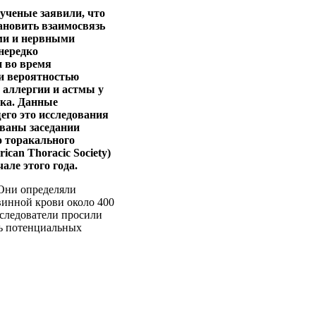
ученые заявили, что
ановить взаимосвязь
ми и нервными
нередко
 во время
 и вероятностью
 аллергии и астмы у
нка. Данные
го это исследования
ваны заседании
 торакального
ican Thoracic Society)
але этого года.
 Они определяли
винной крови около 400
сследователи просили
нь потенциальных