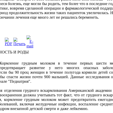
енеся болезнь, еще могли бы родить, тем более что в последние г
тике, вовремя сделанной операции и фармакологической поддер
иод продолжительность жизни таких пациенток увеличилась. Н
ончании лечения еще много лет не решались беременеть.
НОСТЬ И РОДЫ
Кормление грудным молоком в течение первых шести ме
предотвращает развитие у него многих опасных забол
если бы 90 проц женщин в течение полугода кормили детей с
бы спасти жизни почти 900 малышей. Данные исследования о
нале "Педиатрия".
ля отделения грудного вскармливания Американской академии
авоохранения должна учитывать тот факт, что от грудного вска
ам, кормление грудным молоком может предотвратить ежегодн
болеваний, включая желудочные инфекции, воспаление среднего
дром внезапной детской смерти и даже лейкемию.