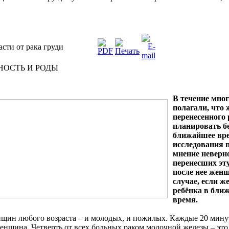
сти от рака груди
НОСТЬ И РОДЫ
В течение мног
полагали, что
перенесенного 
планировать б
ближайшее вре
исследования п
мнение неверно
перенесших эт
после нее жен
случае, если 
ребёнка в бли
время.
нщин любого возраста – и молодых, и пожилых. Каждые 20 минут
женщина. Четверть от всех больных раком молочной железы – э