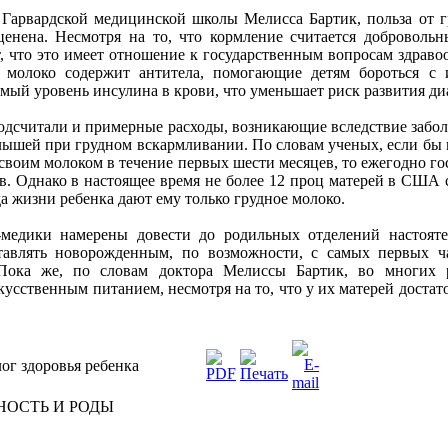
 Гарвардской медицинской школы Мелисса Бартик, польза от 
ценена. Несмотря на то, что кормление считается добровол
т, что это имеет отношение к государственным вопросам здраво
е молоко содержит антитела, помогающие детям бороться с 
мый уровень инсулина в крови, что уменьшает риск развития ди
одсчитали и примерные расходы, возникающие вследствие забо
лышей при грудном вскармливании. По словам ученых, если бы
 своим молоком в течение первых шести месяцев, то ежегодно г
ов. Однако в настоящее время не более 12 проц матерей в США
а жизни ребенка дают ему только грудное молоко.
медики намерены довести до родильных отделений настоят
тавлять новорожденным, по возможности, с самых первых ч
 Пока же, по словам доктора Мелиссы Бартик, во многих р
усственным питанием, несмотря на то, что у их матерей достат
ог здоровья ребенка
НОСТЬ И РОДЫ