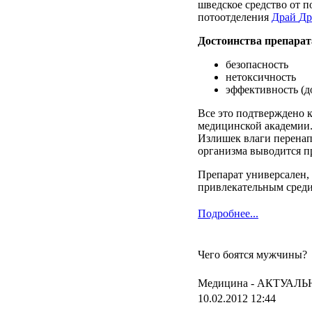
шведское
средство
от
п
потоотделения
Драй
Др
Достоинства
препарат
безопасность
нетоксичность
эффективность
(
д
Все это
подтверждено
медицинской
академии
Излишек
влаги
перенап
организма
выводится
п
Препарат
универсален
,
привлекательным
сред
Подробнее...
Чего боятся мужчины?
Медицина -
АКТУАЛЬ
10.02.2012 12:44