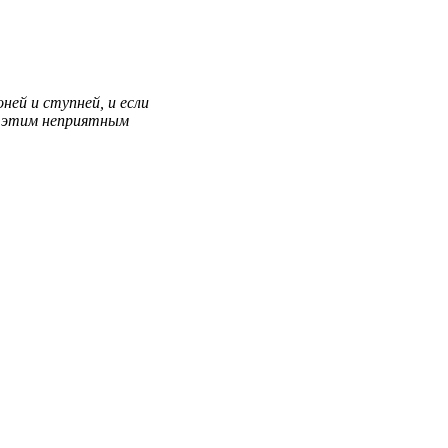
оней
и
ступней
, и
если
С
этим
неприятным