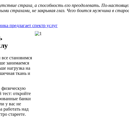
утствие
страха
, а
способность
его
преодолевать
.
По-настояще
ными
страхами
,
не
закрывая
глаз
.
Чего
боится
мужчина
в
старо
ника
предлагает
спектр
услуг
ь
илу
ы
все
становимся
ьше
занимаемся
ьше
нагрузка
на
шечная
ткань
и
ю
физическую
й
тест
:
откройте
рованные
банки
ли
у вас
не
а
работать
над
стро
стареете
.