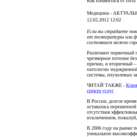
Как избавиться от пота
Медицина -
АКТУАЛЬ
12.02.2012 12:02
Если
вы
страдаете
по
от
температуры
или
ф
состоянием
можно
спр
Различают
первичный
чрезмерное
потение
бе
причин
, и
вторичный
патологии
эндокринно
системы
,
опухолевых
з
ЧИТАЙ ТАКЖЕ -
Клин
спектр услуг
В
России
,
долгое
время
оставалась
нерешенной
отсутствия
эффективн
исключением
,
пожалуй
В 2006
году
на
рынке
п
уникальное
высокоэфф