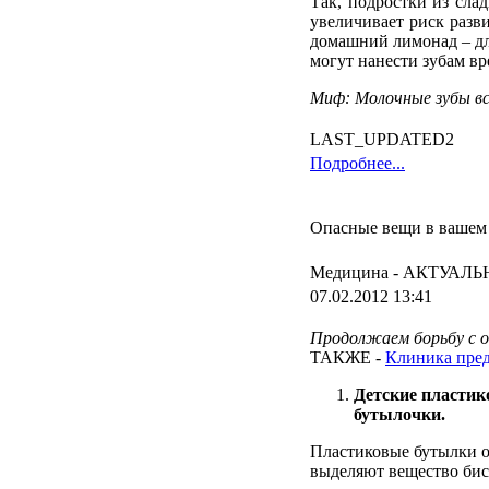
Так, подростки из сла
увеличивает риск разв
домашний лимонад – дл
могут нанести зубам вр
Миф: Молочные зубы вс
LAST_UPDATED2
Подробнее...
Опасные вещи в вашем
Медицина -
АКТУАЛЬ
07.02.2012 13:41
Продолжаем
борьбу
с
ТАКЖЕ
-
Клиника
пред
Детские
пластик
бутылочки
.
Пластиковые
бутылки
выделяют
вещество
би