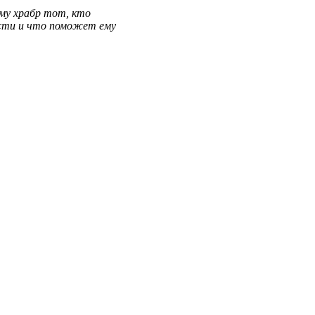
му
храбр
тот, кто
сти
и что
поможет
ему