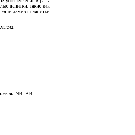
ое употребление в разы
лые напитки, такие как
лении даже эти напитки
смысла.
едмета
.
ЧИТАЙ