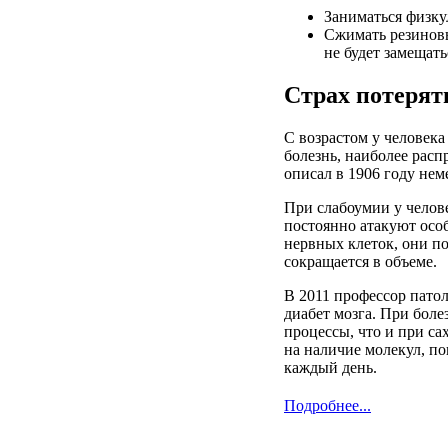
Заниматься
физку
Сжимать
резино
не
будет
замещать
Страх
потерят
С
возрастом
у
человека
болезнь
,
наиболее
расп
описал
в 1906
году
нем
При
слабоумии
у
челов
постоянно
атакуют
осо
нервных
клеток
, они
п
сокращается
в
объеме
.
В 2011
профессор
пато
диабет
мозга
. При
боле
процессы
, что и при
са
на
наличие
молекул
,
по
каждый
день
.
Подробнее...