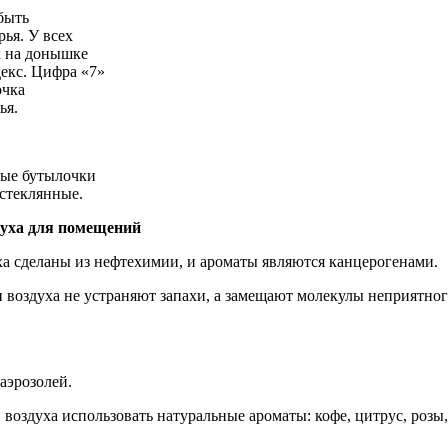
быть
рья
. У
всех
к
на
донышке
екс
.
Цифра
«7»
очка
ья
.
вые
бутылочки
стеклянные
.
духа
для
помещений
ха
сделаны
из
нефтехимии
, и
ароматы
являются
канцерогенами
.
и
воздуха
не
устраняют
запахи
, а
замещают
молекулы
неприятног
аэрозолей
.
й
воздуха
использовать
натуральные
ароматы
:
кофе
,
цитрус
,
розы