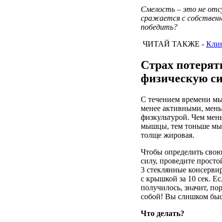
Смелость
– это
не
отс
сражается
с
собствен
победить
?
ЧИТАЙ
ТАКЖЕ
-
Кли
Страх
потерят
физическую
с
С
течением
времени
м
менее
активными
,
мен
физкультурой
. Чем
мен
мышцы
, тем
тоньше
мы
толще
жировая
.
Чтобы
определить
сво
силу
,
проведите
просто
3
стеклянные
консерви
с
крышкой
за
10 сек.
Ес
получилось
,
значит
,
пор
собой
!
Вы
слишком
бы
Что
делать
?