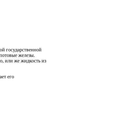
кой
государственной
потовые
железы
.
о
, или
же
жидкость
из
ает
его