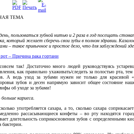
НАЯ ТЕМА
день
,
пользоваться
зубной
нитью
и 2
раза
в год
посещать
стома
ка
,
который
желает
сберечь
свои
зубы
в
полном
здравии
.
Казало
бами
–
такое
привычное
и
простое
дело
, что для
заблуждений
зде
рот – Причина рака гортани
совсем так! Достаточно много людей руководствуясь устарев
вления, как правильно ухаживать/следить за полостью рта, тем
ов. А ведь уход за зубами нужен не только для красивой «
оровья зубов и десен напрямую зависит общее состояние наш
ифы об уходе за зубами!
 больше кариеса.
колько употребляется сахара, а то, сколько сахара соприкасае
медленно рассасывающиеся конфеты – во рту находятся гораз
ивает длительность соприкосновения зубов с определенными кис
а бактерии.