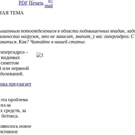
НАЯ ТЕМА
вышенным
потоотделением
в
области
подмышечных
впадин
,
лад
изических
нагрузок
, это
не
зависит
,
значит
, у вас
гипергидроз
. 
авиться
. Как?
Читайте
в
нашей
статье
.
гипергидроз
–
з
видимых
–
симптом
й
или
нервной
аболеваний
.
ика предлагает
эта
проблема
из-за
ых
средств
,
за
,
ботокса
.
оявилось
новое
ективное