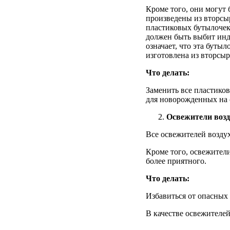
Кроме
того
, они
могут
произведены
из
вторсы
пластиковых
бутылоче
должен
быть
выбит
инд
означает
, что эта
бутыл
изготовлена
из
вторсыр
Что
делать
:
Заменить
все
пластико
для
новорожденных
на
Освежители
воз
Все
освежителей
возду
Кроме
того
,
освежител
более
приятного
.
Что
делать
:
Избавиться
от
опасных
В
качестве
освежителе