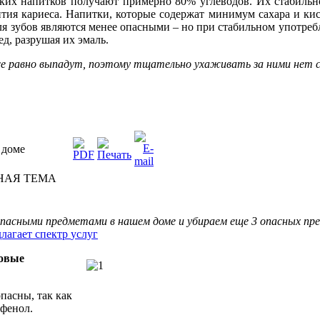
дких напитков получают примерно 80% углеводов. Их стабильн
ития кариеса. Напитки, которые содержат минимум сахара и кис
я зубов являются менее опасными – но при стабильном употреб
ед, разрушая их эмаль.
е равно выпадут, поэтому тщательно ухаживать за ними нет 
 доме
НАЯ ТЕМА
опасными
предметами
в
нашем
доме
и
убираем
еще 3
опасных
пр
лагает
спектр
услуг
овые
опасны
, так как
сфенол
.