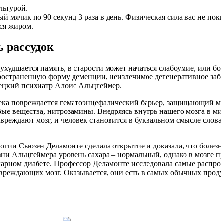
льтурой
.
вый
мячик
по
90
секунд
3
раза
в
день
.
Физическая
сила
вас
не
пок
ся
жиром
.
ь
рассудок
ухудшается
память
, в
старости
может
начаться
слабоумие
, или
бо
ространенную
форму
деменции
,
неизлечимое
дегенеративное
за
ецкий
психиатр
Алоис
Альцгеймер
.
ека
повреждается
гематоэнцефалический
барьер
,
защищающий
м
бые
вещества
,
нитрозамины
.
Внедряясь
внутрь
нашего
мозга
в
м
овреждают
мозг
, и
человек
становится
в
буквальном
смысле
слов
логии
Сьюзен
Деламонте
сделала
открытие
и
доказала
, что
болез
зни
Альцгеймера
уровень
сахара
–
нормальный
,
однако
в
мозге
п
харном
диабете
.
Профессор
Деламонте
исследовала
самые
распро
вреждающих
мозг
.
Оказывается
, они
есть
в
самых
обычных
прод