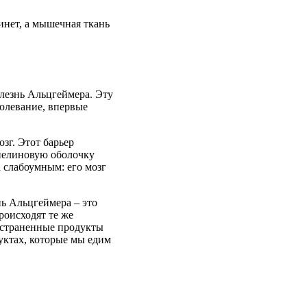
инет
, а
мышечная
ткань
лезнь
Альцгеймера
. Эту
болевание
,
впервые
озг
.
Этот
барьер
иелиновую
оболочку
а
слабоумным
: его
мозг
нь
Альцгеймера
– это
роисходят
те
же
страненные
продукты
уктах
,
которые
мы
едим