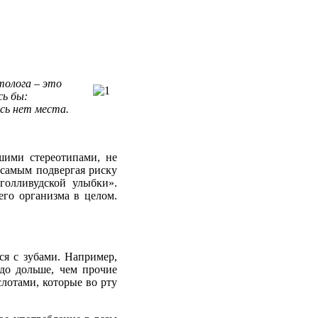
толога
– это
сь
бы
:
сь
нет
места
.
шими стереотипами, не
 самым подвергая риску
голливудской улыбки».
его организма в целом.
тся с зубами. Например,
до дольше, чем прочие
лотами, которые во рту