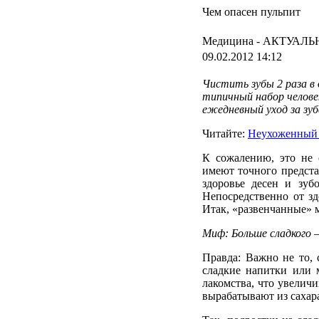
Чем опасен пульпит
Медицина -
АКТУАЛЬ
09.02.2012 14:12
Чистить
зубы
2
раза
в
типичный
набор
челове
ежедневный
уход
за
зу
Читайте:
Неухоженный 
К сожалению, это не 
имеют точного предста
здоровье десен и зуб
Непосредственно от зд
Итак, «развенчанные» м
Миф: Больше сладкого –
Правда: Важно не то, с
сладкие напитки или 
лакомства, что увелич
вырабатывают из сахар