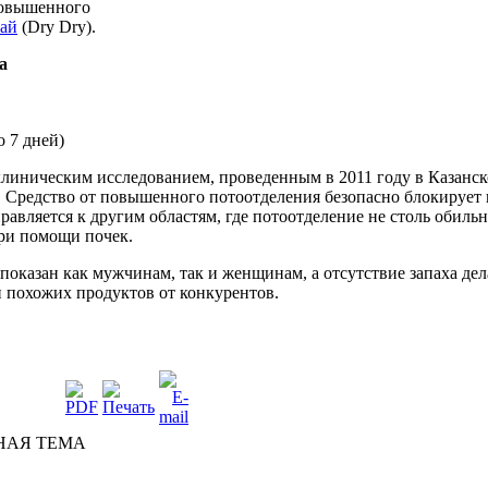
овышенного
ай
(Dry Dry).
а
о
7
дней
)
клиническим
исследованием
,
проведенным
в 2011
году
в
Казанс
.
Средство
от
повышенного
потоотделения
безопасно
блокирует
равляется
к
другим
областям
, где
потоотделение
не
столь
обильн
ри
помощи
почек
.
показан
как
мужчинам
, так и
женщинам
, а
отсутствие
запаха
дел
и
похожих
продуктов
от
конкурентов
.
НАЯ ТЕМА