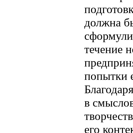
подготов
должна
б
сформули
течение
н
предприн
попытки
Благодар
в
смысло
творчеств
его
конте