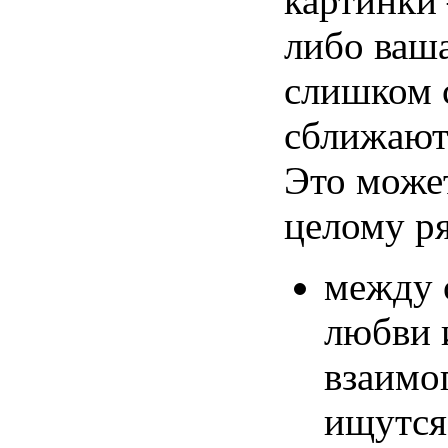
картинки
либо
ваш
слишком
сближают
Это
може
целому
р
между
любви
взаимо
ищутся