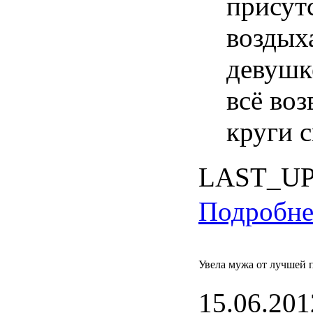
присут
воздых
девушке
всё воз
круги с
LAST_U
Подробнее
Увела мужа от лучшей 
15.06.201