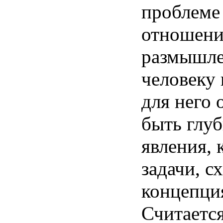
проблеме
отношени
размышл
человеку
для
него
быть
глу
явления
,
задачи
,
с
концепци
Считаетс