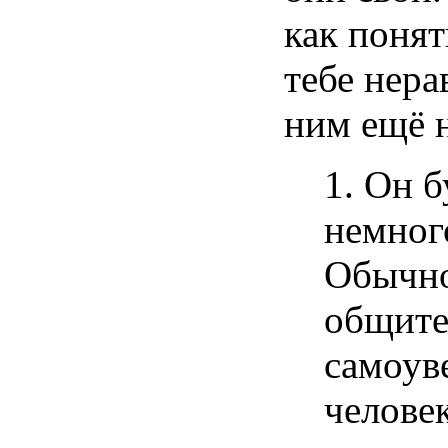
как понят
тебе нера
ним ещё 
1.
Он бу
немног
Обычно
общите
самоув
челове