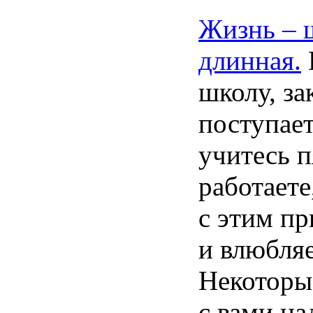
Жизнь
–
длинная
.
школу
,
за
поступае
учитесь
п
работаете
с
этим
пр
и
влюбляе
Некоторы
с
вами
на