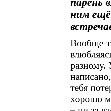
парень
ним ещ
встреча
Вообще-т
влюбляясь
разному. 
написано,
тебя поте
хорошо м
– ни за ч