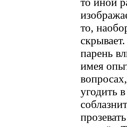
то
иной
р
изобража
то
,
наобо
скрывает
парень
вл
имея
опы
вопросах
угодить
соблазни
прозевать