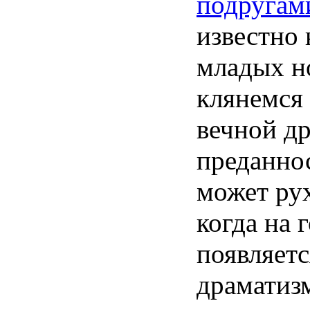
подругам
известно
младых
н
клянемся
вечной
д
преданно
может
ру
когда
на
появляетс
драматиз