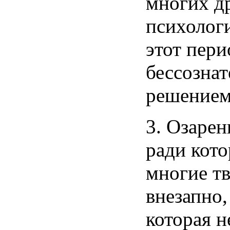
многих
д
психолог
этот
пери
бессознат
решение
3.
Озарен
ради
кото
многие
т
внезапно
которая
н