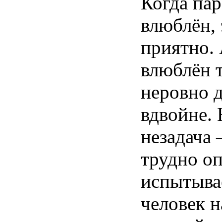
Когда
пар
влюблён
,
приятно
.
влюблён
т
неровно
вдвойне
.
незадача
трудно
оп
испытыва
человек
н