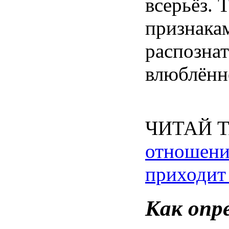
всерьёз
. 
признака
распознат
влюблённ
ЧИТАЙ 
отношени
приходит 
Как
опр