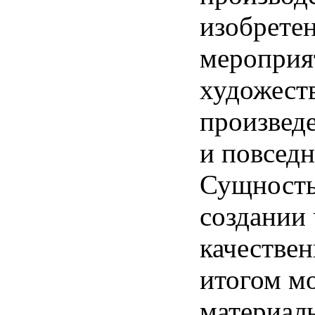
изобрете
мероприя
художест
произвед
и
повсед
Сущност
создании
качестве
итогом
м
материал