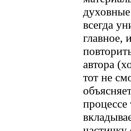
духовные
всегда
ун
главное
,
повторит
автора
(
х
тот
не
см
объясняе
процессе
вкладыва
частичку