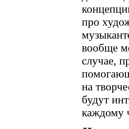
концепц
про
худо
музыкант
вообще
м
случае
,
п
помогаю
на
творч
будут
инт
каждому