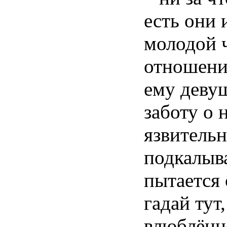
есть они 
молодой 
отношени
ему деву
заботу о 
язвительн
подкалыва
пытается 
гадай тут,
влюблённо