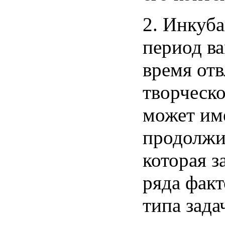
2.
Инкуб
период
в
время
отв
творческ
может
им
продолжи
которая
з
ряда
факт
типа
зада