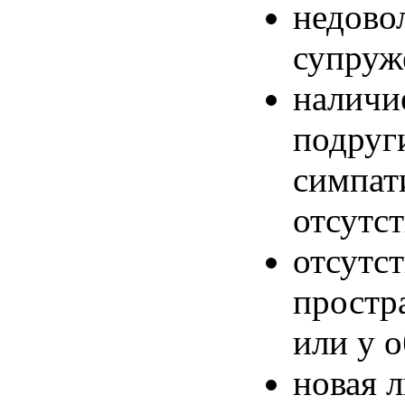
недово
супруж
наличи
подруг
симпат
отсутст
отсутс
простр
или у
о
новая
л