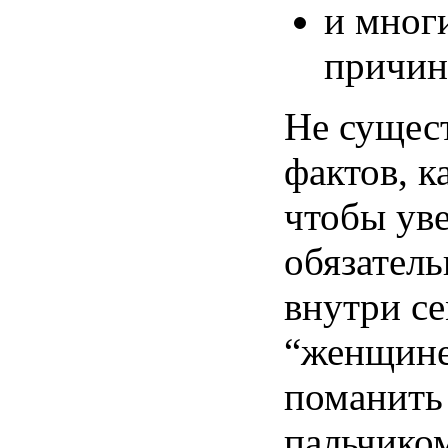
и
мног
причи
Не
сущес
фактов
,
к
чтобы
ув
обязатель
внутри
с
“женщин
поманить
пальчико