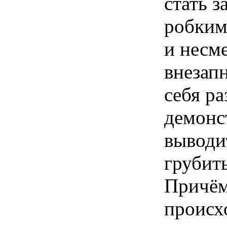
стать 
робким
и несм
внезап
себя ра
демонс
выводит
грубить
Причём
происх