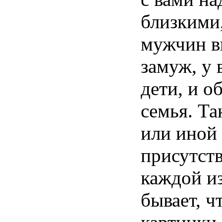
близкими
мужчин
в
замуж
, у
дети
, и
об
семья
.
Та
или
иной
присутст
каждой
и
бывает
, ч