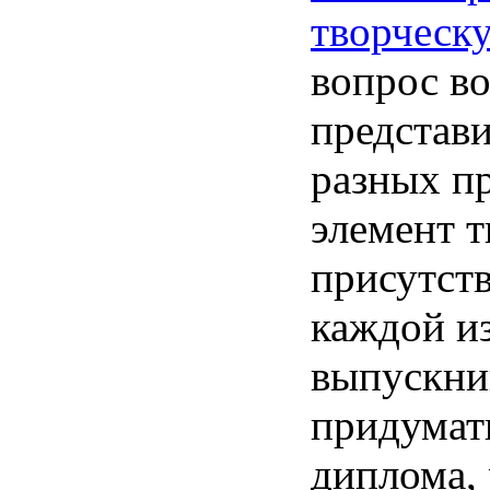
творческ
вопрос
в
представ
разных
п
элемент
т
присутст
каждой
и
выпускни
придумат
диплома
,