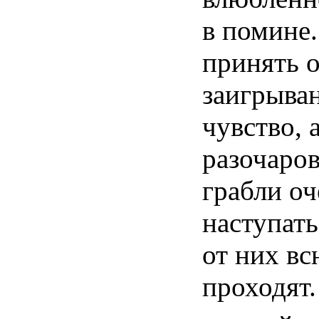
в помине
принять 
заигрыван
чувство, 
разочаров
грабли оч
наступат
от них вс
проходят.