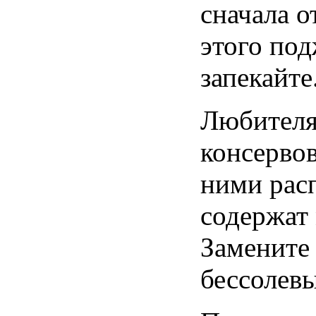
сначала о
этого по
запекайте
Любителя
консервов
ними рас
содержат 
Замените
бессолев