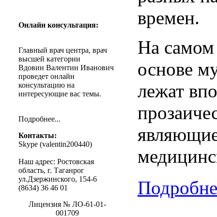
времен.
Онлайн
консультация
:
На самом 
Главный
врач
центра
,
врач
высшей
категории
основе м
Вдовин
Валентин
Иванович
проведет
онлайн
лежат впо
консультацию
на
интересующие
вас
темы
.
прозаиче
Подробнее
...
являющие
Контакты
:
Skype (
valentin200440
)
медицинс
Наш
адрес
:
Ростовская
область
, г.
Таганрог
ул.Дзержинского
, 154-6
Подробнее
(8634) 36 46 01
Лицензия
№
ЛО-61-01-
001709