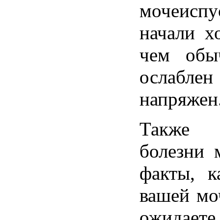
мочеисп
начали х
чем обы
ослаблен
напряжен
Также 
болезни 
факты, к
вашей мо
ожидае