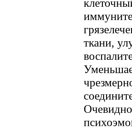
клеточны
иммунитет
грязелеч
ткани, у
воспалит
Уменьшае
чрезмерн
соединит
Очевидно
психоэмо