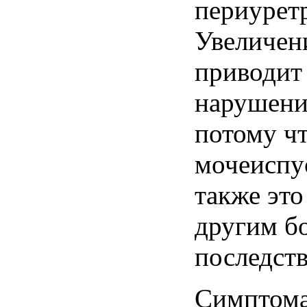
периурет
Увеличен
приводит
нарушен
потому
ч
мочеиспу
также
эт
другим
б
последст
Симптом