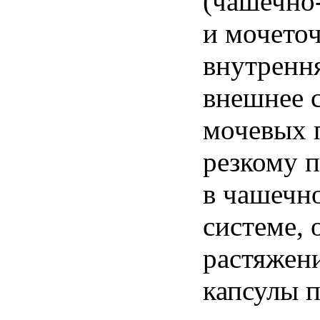
(чашечно
и мочеточ
внутренн
внешнее 
мочевых п
резкому 
в чашечн
системе, 
растяжен
капсулы п