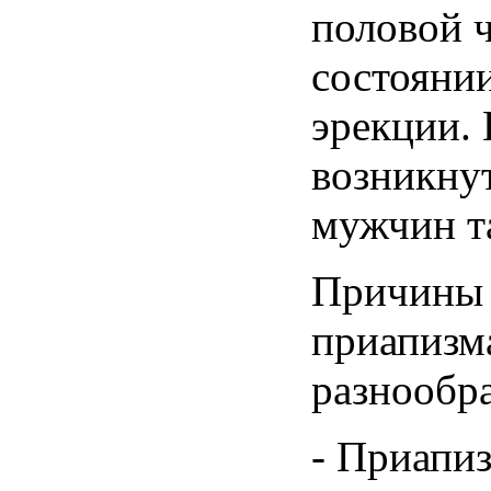
половой ч
состояни
эрекции.
возникнут
мужчин та
Причины 
приапизм
разнообр
- Приапи