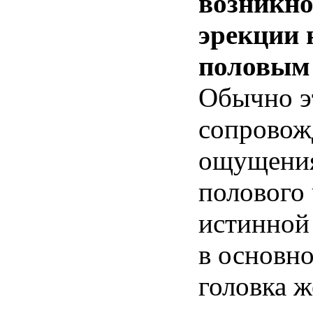
возникно
эрекции 
половым 
Обычно э
сопровож
ощущения
полового 
истинной
в основно
головка ж