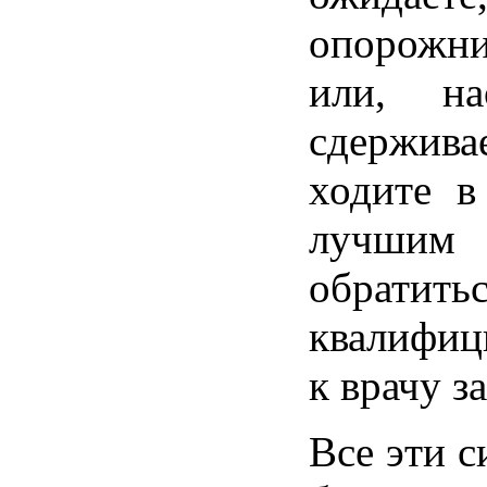
опорожн
или, на
сдержива
ходите в
лучшим
обра
квалифи
к врачу з
Все эти 