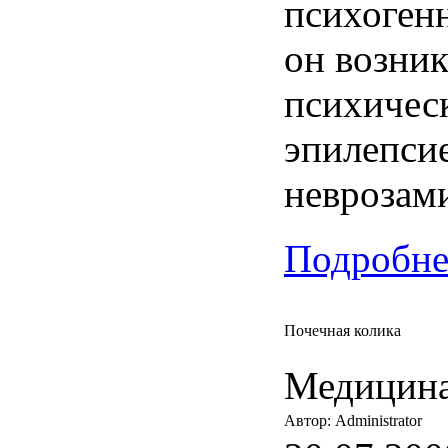
психоген
он возник
психичес
эпилепси
неврозам
Подробнее
Почечная колика
Медицина
Автор: Administrator