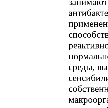
занимают
антибакт
применен
способст
реактивно
нормальн
среды, вы
сенсибил
собствен
макроорг