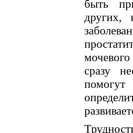
быть пр
других, 
заболе
проста
мочевог
сразу не
помог
опреде
развивает
Трудно