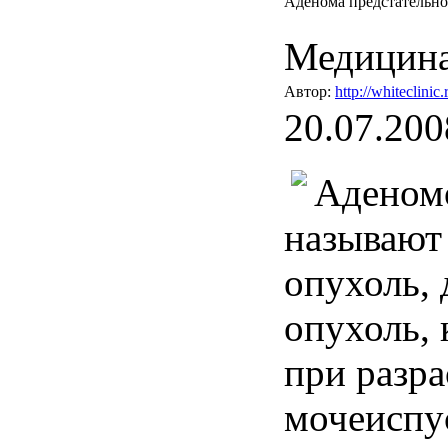
Аденома предстательн
Медицина
Автор:
http://whiteclinic.
20.07.200
Аденом
называют
опухоль
,
опухоль
,
при
разр
мочеиспу