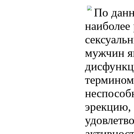
По данн
наиболее
сексуаль
мужчин я
дисфункц
термином
неспособ
эрекцию,
удовлетв
активност