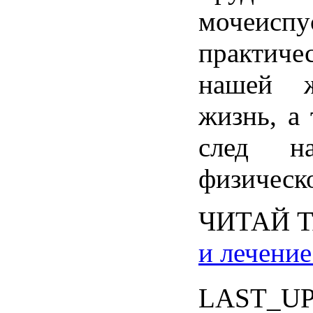
мочеисп
практич
нашей ж
жизнь, а 
след н
физическ
ЧИТАЙ 
и лечение
LAST_U