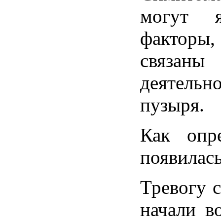
могут я
факторы
связан
деятел
пузыря.
Как опр
появилас
Тревогу с
начали в