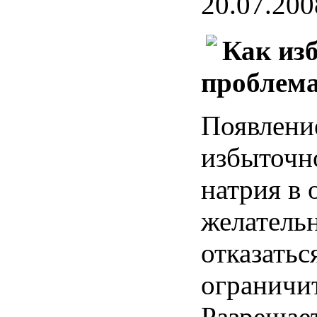
20.07.200
Как из
проблема
Появление
избыточн
натрия в 
желатель
отказатьс
ограничит
Разрешает