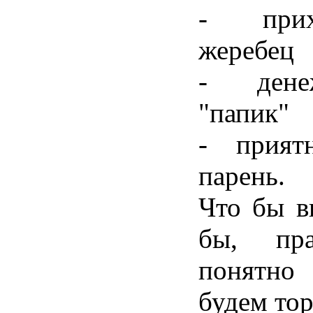
-
при
жеребец
-
ден
"
папик
"
-
прият
парень
.
Что
бы
в
бы
,
пр
понятно
будем
то