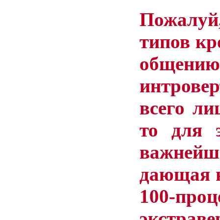
Пожалуй
типов
кр
общению
интровер
всего
ли
то
для
важнейш
дающая
100-проц
экстраве