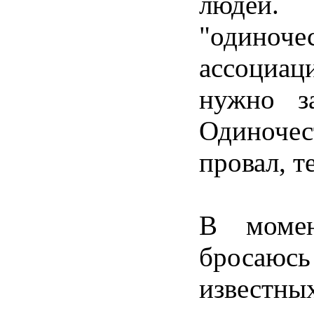
людей
"
одиноче
ассоциац
нужно
з
Одиночес
провал
,
т
В
моме
бросаюсь
известны