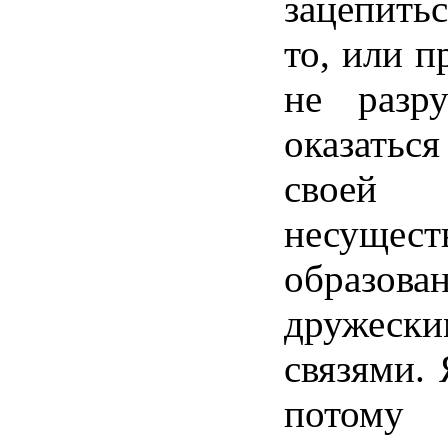
зацепитьс
то
, или
п
не
разр
оказаться
своей
несущес
образова
дружески
связями
.
потому