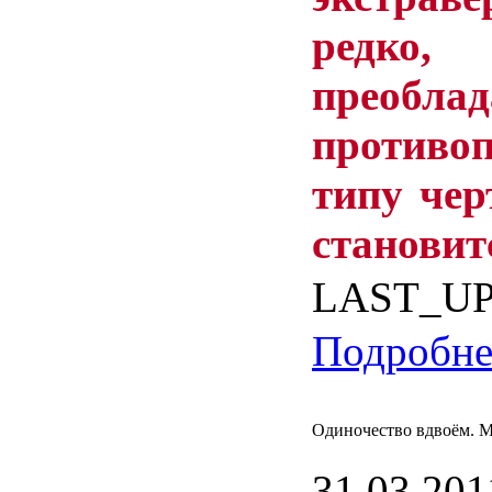
редко
преоблад
противо
типу
чер
становит
LAST_U
Подробнее
Одиночество вдвоём. 
31.03.201