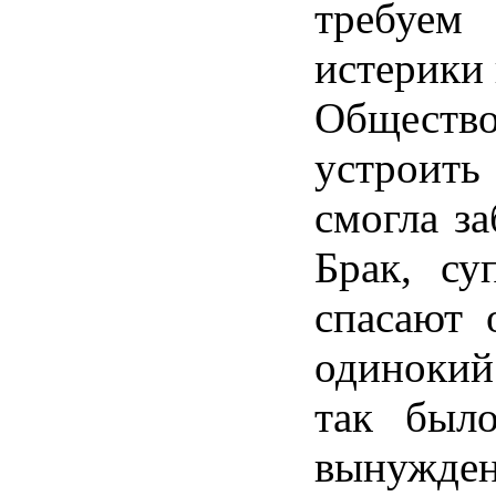
требуем
истерики
Обществ
устроить
смогла
за
Брак
,
су
спасают
одинокий
так
был
вынужде