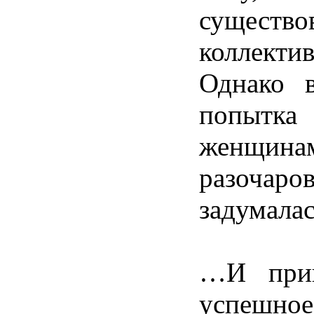
существо
коллектив
Однако
попытка
женщина
разочаро
задумала
…И
при
успешное