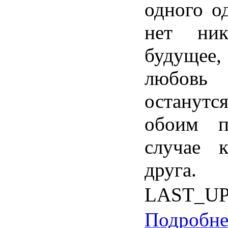
одного
о
нет
ник
будущее
любовь
останутс
обоим
п
случае
к
друга
.
LAST_U
Подробнее