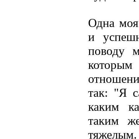
Одна
мо
и
успеш
поводу
м
которым
отношени
так: "Я
с
каким
к
таким
ж
тяжелым