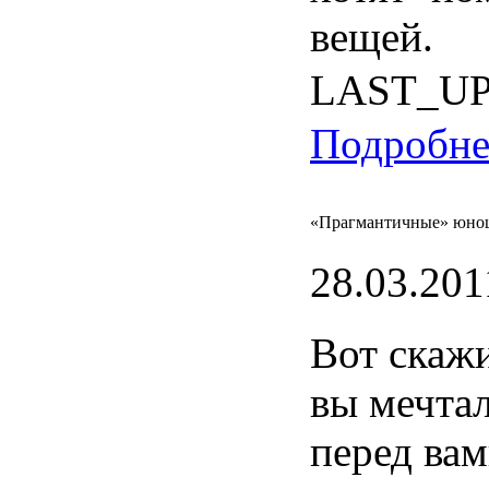
вещей
.
LAST_U
Подробнее
«Прагмантичные» юнош
28.03.201
Вот
скаж
вы
мечта
перед
вам