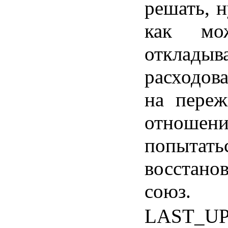
решать
,
н
как
мо
откладыв
расходов
на переж
отноше
попыта
восстано
союз.
LAST_U