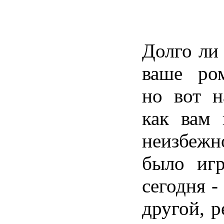
Долго
ли
ваше
ро
но
вот
н
как вам
неизбежн
было
иг
сегодня
-
другой
,
р