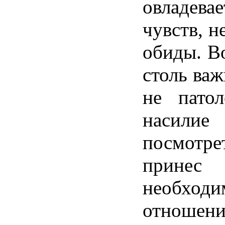
овладевае
чувств
,
н
обиды
.
В
столь
важ
не
патол
насилие
посмотре
принес
необходи
отношени