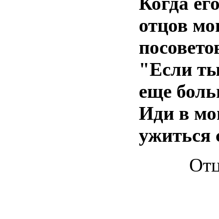
Когда
ег
отцов
мо
посовето
"
Если
т
еще
боль
Иди в
мо
ужиться
От