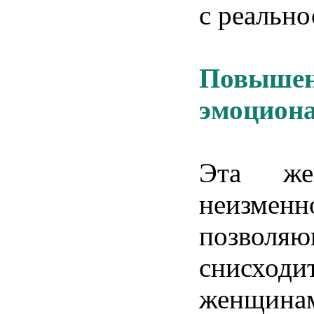
с
реально
Повыше
эмоцион
Эта
же
неизменн
позволя
снисходи
женщина