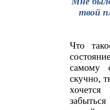
Мне
был
твой
п
Что
тако
состояни
самому
скучно
,
т
хочется
забыться