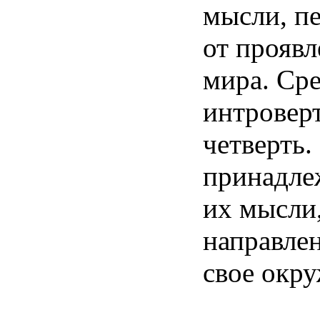
мысли
,
п
от
проявл
мира
.
Ср
интровер
четверть
.
принадле
их
мысли
направле
свое
окру