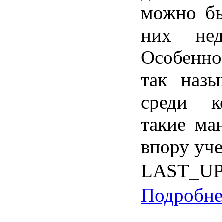
можно
б
них
не
Особенно
так
назы
среди
к
такие
ма
впору
уче
LAST_U
Подробнее