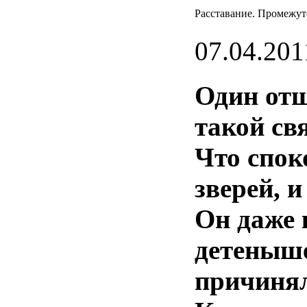
Расставание. Промежу
07.04.201
Один
от
такой
св
Что
спок
зверей
, 
Он
даже
детеныш
причиня