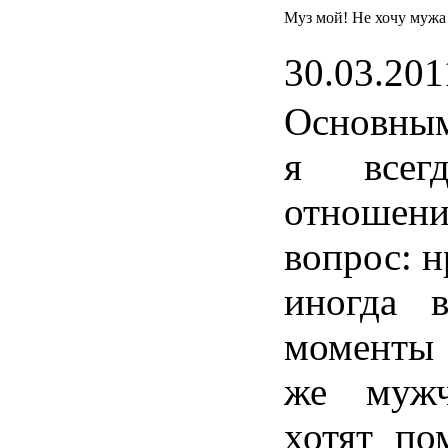
Муз мой! Не хочу мужа
30.03.201
Основны
я
всег
отношен
вопрос
:
н
иногда
моменты
же
муж
хотят
по