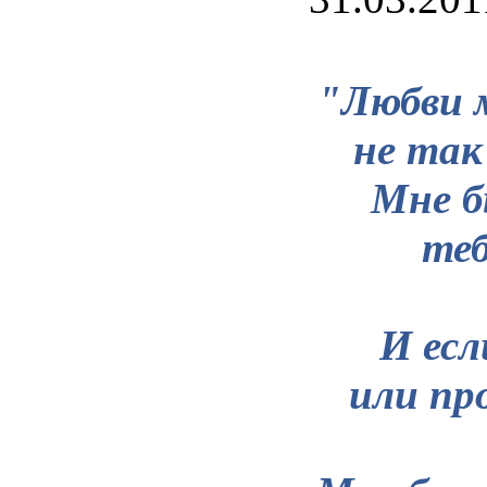
"
Любви
не
так
Мне
б
те
И
есл
или
пр