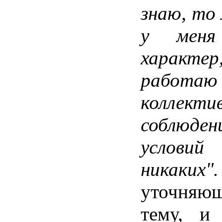
знаю
,
то
у
меня
характер
работаю
коллекти
соблюден
условий
никаких
".
уточняю
тему
, 