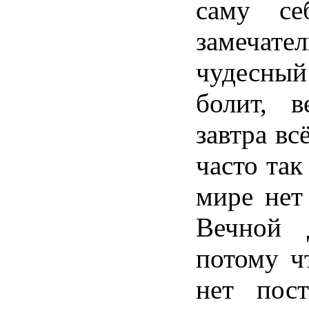
саму
се
замечате
чудесный
болит
,
в
завтра
вс
часто
так
мире
не
Вечной
потому
ч
нет
пост