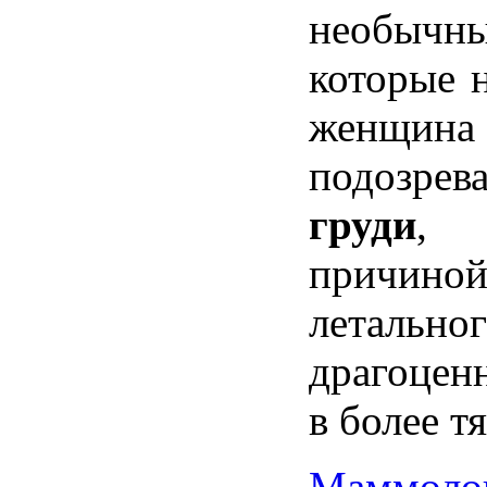
необычн
которые
женщина
подозрева
груди
,
причино
летально
драгоцен
в
более
т
Маммоло