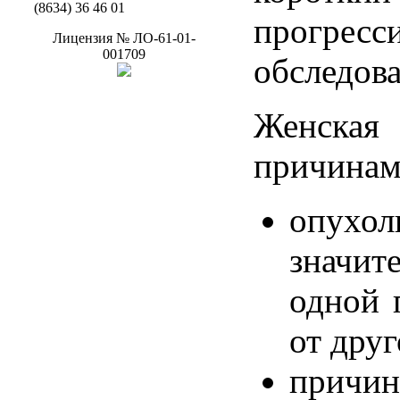
(8634) 36 46 01
прогресс
Лицензия
№
ЛО-61-01-
001709
обследов
Женская 
причинам
опухол
значит
одной 
от друг
причи