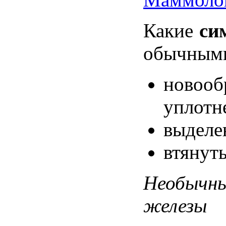
Какие
си
обычным
новооб
уплотн
выделе
втянут
Необычн
железы