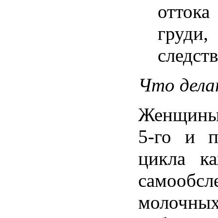
отток
груди,
следст
Что дела
Женщины 
5-го и п
цикла к
самообс
молочны