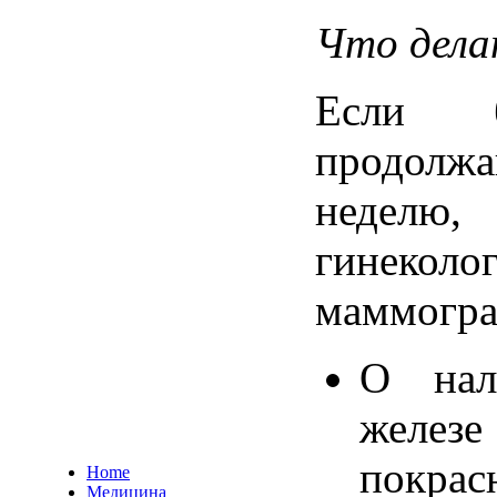
Что
дел
Если
продолжа
неделю
гинеколог
маммогр
О
на
железе
покрас
Home
Медицина