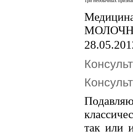
Три необычных признак
Медицина
МОЛОЧН
28.05.201
Консуль
Консуль
Подавля
классиче
так или