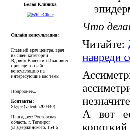
Белая Клиника
эпидер
Что
дел
Онлайн
консультация
:
Читайте:
Главный
врач
центра
,
врач
навреди с
высшей
категории
Вдовин
Валентин
Иванович
проведет
онлайн
консультацию
на
Ассиме
интересующие
вас
темы
.
ассиметр
Подробнее
...
незначите
Контакты
:
Skype (
valentin200440
)
А вот е
Наш
адрес
:
Ростовская
область
, г.
Таганрог
коротк
ул.Дзержинского
, 154-6