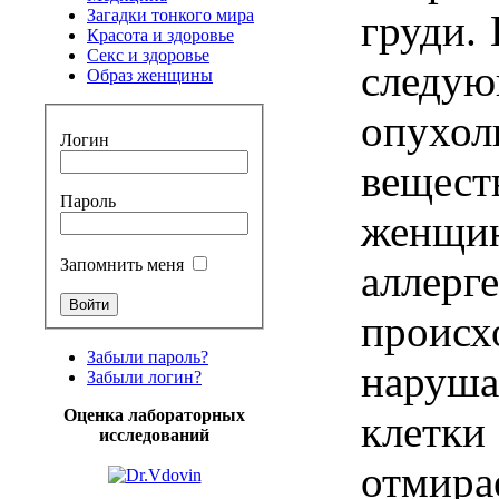
Загадки тонкого мира
груди
.
Красота и здоровье
Секс и здоровье
следу
Образ женщины
опухол
Логин
вещест
Пароль
женщи
Запомнить меня
аллерг
происх
Забыли пароль?
наруша
Забыли логин?
Оценка лабораторных
клетки
исследований
отмира