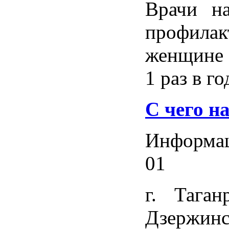
Врачи на
профил
женщине 
1 раз в го
C чего н
Информац
01
г. Таган
Дзержинс