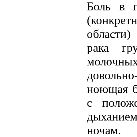
Боль
в
(
конкрет
области
)
рака
гр
молочны
довольно
ноющая
с
полож
дыхание
ночам
.