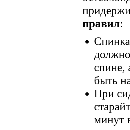
придержи
правил
:
Спинка
должн
спине
,
быть
н
При
си
старай
минут