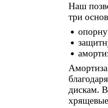
Наш
позв
три
осно
опорн
защит
аморти
Амортиза
благодаря
дискам
. 
хрящевы