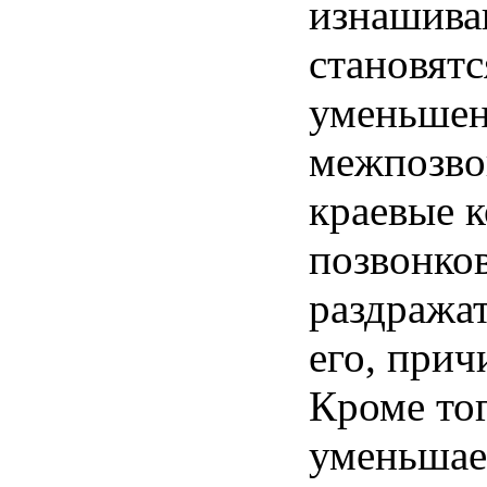
изнашива
становятс
уменьше
межпозво
краевые
к
позвонко
раздража
его,
прич
Кроме
то
уменьшае