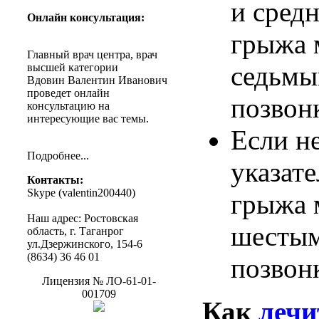
и
сред
Онлайн
консультация
:
грыжа
Главный
врач
центра
,
врач
седьм
высшей
категории
Вдовин
Валентин
Иванович
проведет
онлайн
позвон
консультацию
на
интересующие
вас
темы
.
Если
н
Подробнее
...
указат
Контакты
:
Skype (
valentin200440
)
грыжа
Наш
адрес
:
Ростовская
шесты
область
, г.
Таганрог
ул.Дзержинского
, 154-6
(8634) 36 46 01
позвон
Лицензия
№
ЛО-61-01-
001709
Как
лечи