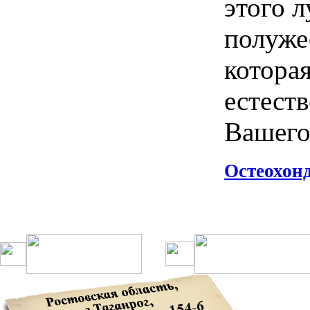
этого
л
полуже
котора
естест
Вашег
Остеохонд