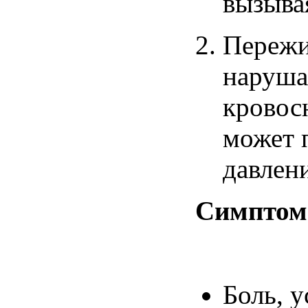
вызыва
Переж
наруша
кровос
может
давлен
Симпто
Боль
,
у