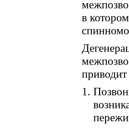
межпозво
в
котором
спинномо
Дегенера
межпозв
приводит
Позвон
возник
переж