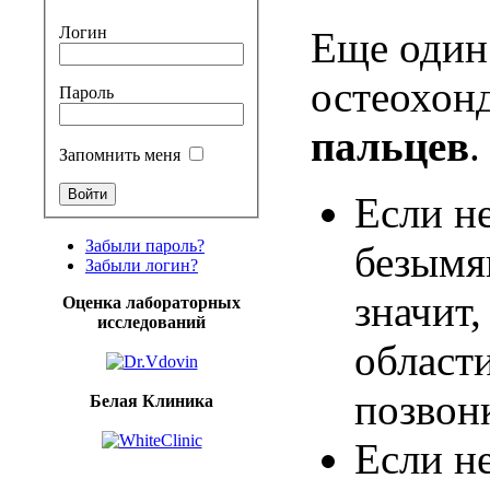
Логин
Еще
один
остеохон
Пароль
пальцев
.
Запомнить меня
Если
н
Забыли пароль?
безым
Забыли логин?
значит
,
Оценка лабораторных
исследований
област
позвон
Белая Клиника
Если
н