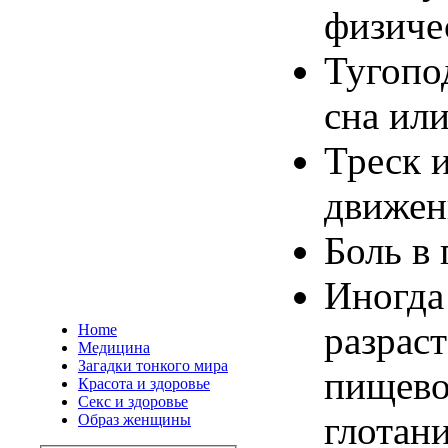
физиче
Тугопо
сна ил
Треск
движен
Боль
в
Иногда
разрас
Home
Медицина
Загадки тонкого мира
пищев
Красота и здоровье
Секс и здоровье
глотан
Образ женщины