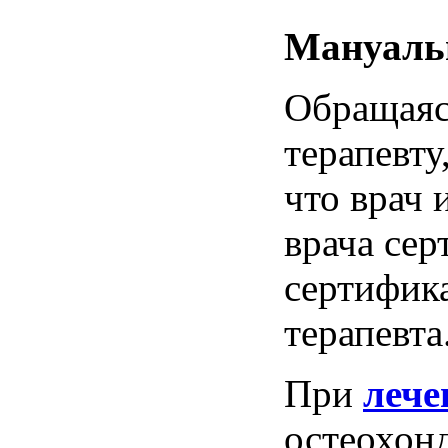
Мануаль
Обращая
терапевту
что
врач
врача
сер
сертифик
терапевта
При
лече
остеохон