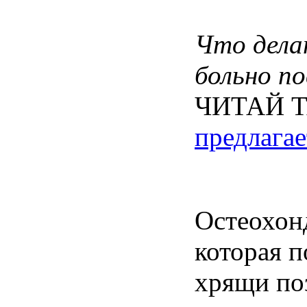
Что
дел
больно
по
ЧИТАЙ 
предлагае
Остеохон
которая
п
хрящи
по