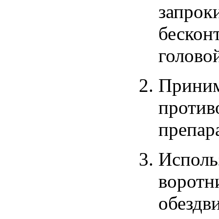
запрок
бескон
голово
Прини
против
препар
Исполь
воротн
обездв