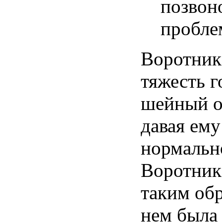
позвон
пробле
Воротник
тяжесть
г
шейный
давая
ем
нормальн
Воротник
таким
об
нем
была