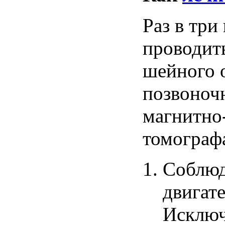
Раз в три
проводит
шейного
позвоноч
магнитно
томограф
Соблюд
двигат
Исклю