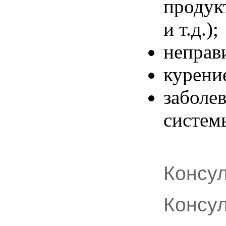
продук
и т.д.);
неправ
курени
заболе
систем
Консу
Консу