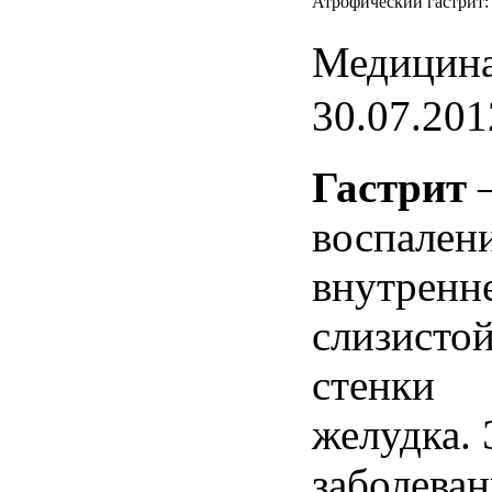
Атрофический гастрит:
Медицина
30.07.201
Гастрит
–
воспален
внутренн
слизисто
стенки
желудка
.
заболеван