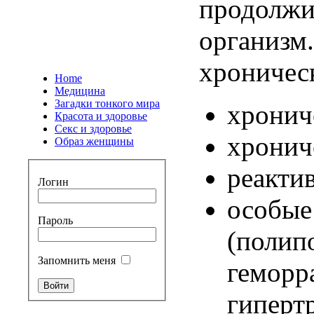
продолжи
организм.
хроническ
Home
Медицина
Загадки тонкого мира
хронич
Красота и здоровье
Секс и здоровье
хронич
Образ женщины
реакти
Логин
особые
Пароль
(полип
Запомнить меня
геморр
гиперт