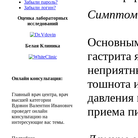
Забыли пароль?
Забыли логин?
Симптомы
Оценка лабораторных
исследований
Основным
Белая Клиника
гастрита 
неприятны
Онлайн
консультация
:
тошнота и
давления 
Главный
врач
центра
,
врач
высшей
категории
Вдовин
Валентин
Иванович
приема п
проведет
онлайн
консультацию
на
интересующие
вас
темы
.