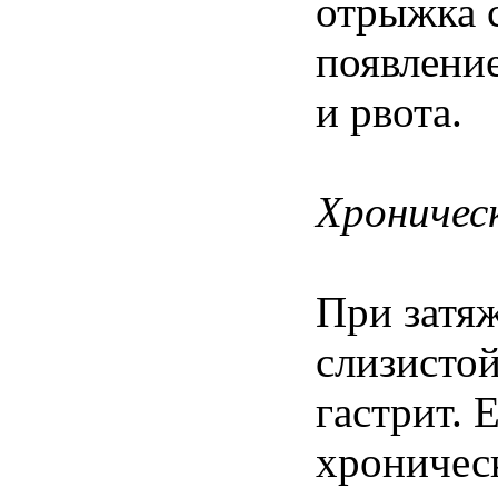
отрыжка 
появление
и рвота.
Хроничес
При затя
слизисто
гастрит. 
хроничес