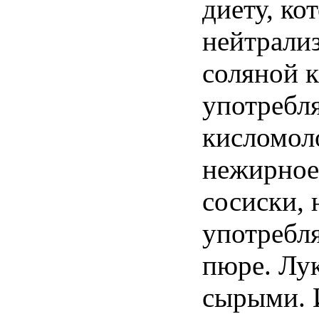
диету, ко
нейтрали
соляной к
употребл
кисломол
нежирное
сосиски,
употребля
пюре. Лук
сырыми. 