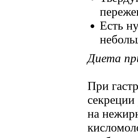
переже
Есть ну
неболь
Диета пр
При гаст
секреции 
на нежир
кисломол