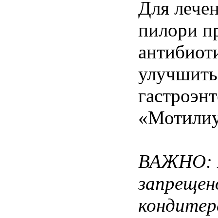
Для лечен
пилори п
антибиоти
улучшить
гастроэн
«Мотилиу
ВАЖНО: П
запрещен
кондитер