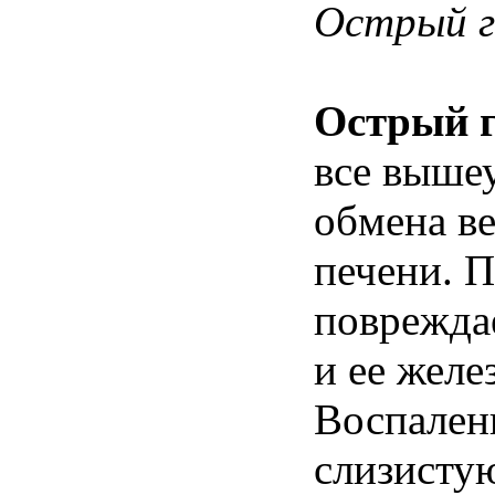
Острый 
Острый г
все выше
обмена ве
печени. П
повреждае
и ее желе
Воспалени
слизистую