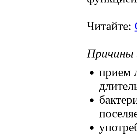
Читайте:
Причины
прием 
длител
бактер
поселяе
употре