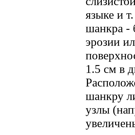
слизистой
языке и т.
шанкра - 
эрозии и
поверхно
1.5 см в 
Располож
шанкру л
узлы (нап
увеличен