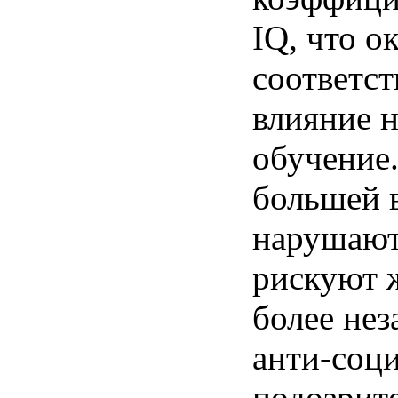
IQ, что о
соответс
влияние н
обучение.
большей 
нарушают
рискуют 
более нез
анти-соц
подозрит