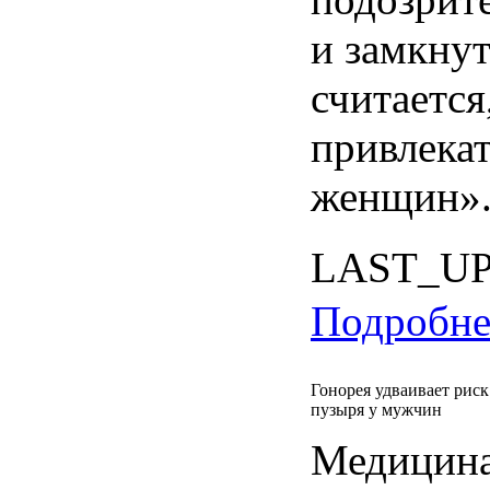
и замкнут
считается
привлека
женщин»
LAST_U
Подробнее
Гонорея удваивает риск
пузыря у мужчин
Медицина