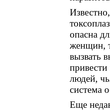
Известно,
токсоплаз
опасна д
женщин, т
вызвать 
привести 
людей, ч
система о
Еще неда