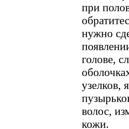
при поло
обратитес
нужно сде
появлении
голове, с
оболочках
узелков, 
пузырько
волос, из
кожи.