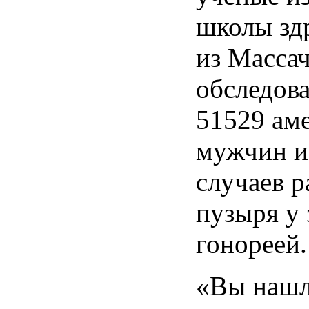
школы зд
из Массач
обследов
51529 ам
мужчин и
случаев р
пузыря у
гонореей.
«Вы нашл