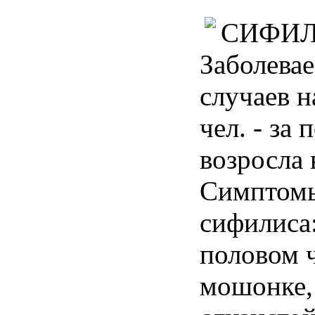
СИФИ
Заболевае
случаев н
чел. - за
возросла 
Симптомы
сифилиса
половом ч
мошонке, 