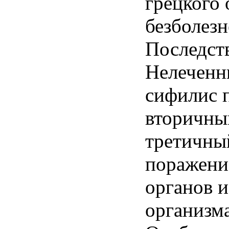
грецкого 
безболез
Последст
Hелеченн
сифилис 
вторичный
третичны
поражени
органов и
организма