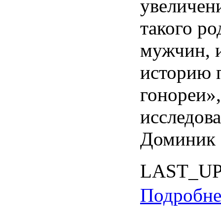
увеличени
такого ро
мужчин, 
историю 
гонореи»,
исследов
Доминик 
LAST_U
Подробнее