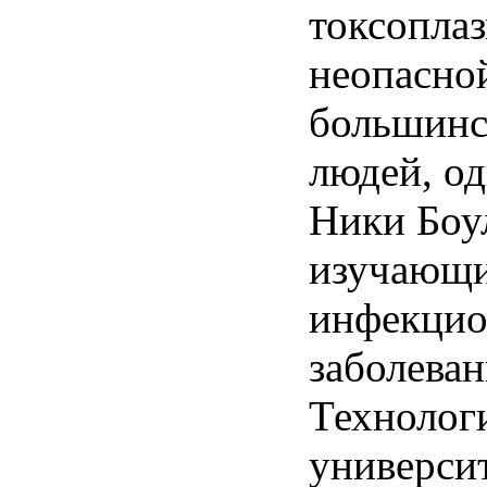
токсоплаз
неопасно
большинс
людей, од
Ники Боу
изучающ
инфекци
заболеван
Технолог
универси