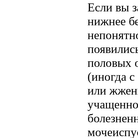
Если вы з
нижнее б
непонятно
появилис
половых 
(иногда с
или жжен
учащенно
болезнен
мочеиспу