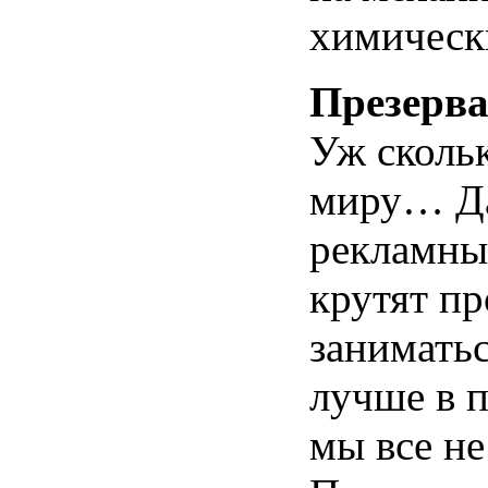
химическ
Презерв
Уж скольк
миру… Д
рекламны
крутят п
заниматьс
лучше в п
мы все не