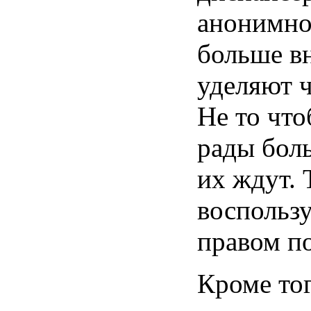
анонимно
больше в
уделяют 
Не то чт
рады бол
их ждут. 
воспольз
правом п
Кроме тог