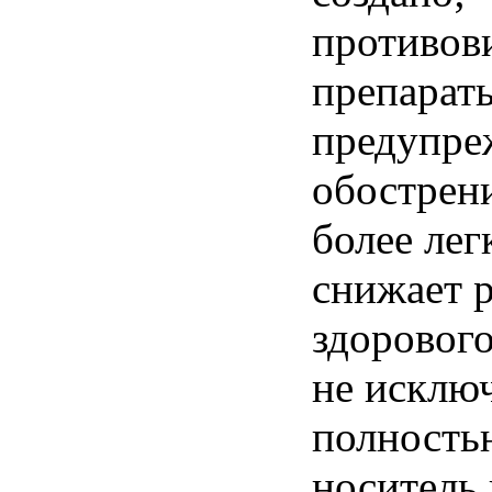
противов
препарат
предупре
обострен
более лег
снижает 
здорового
не исключ
полность
носитель 