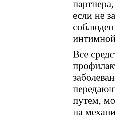
партнера,
если не з
соблюден
интимной
Все средс
профилак
заболеван
передающ
путем, м
на механ