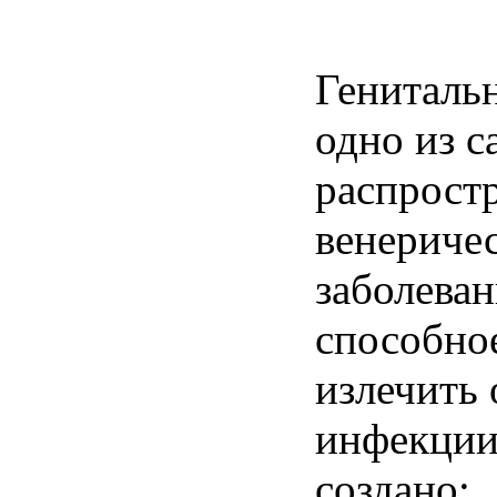
Генитальн
одно из 
распрост
венериче
заболеван
способно
излечить 
инфекции
создано;