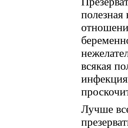
Презерва
полезная 
отношени
беременн
нежелател
всякая по
инфекция 
проскочит
Лучше вс
презерват