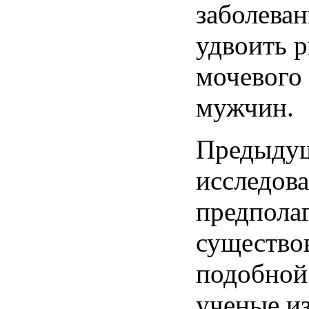
заболеван
удвоить р
мочевого
мужчин.
Предыду
исследов
предпола
существо
подобной 
ученые и