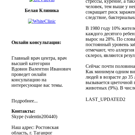
стрессы
,
курение
, а
так
человек
, тем
выше
у
не
Белая Клиника
сокращает
риск
зараже
следствие
,
бактериальн
В 1980
году
10%
жител
каждого
десятого
ребен
вырос
на
28%.
По
слов
Онлайн
консультация
:
постоянный
уровень
за
отмечают
, что
аллергия
склероз
,
являются
резул
Главный
врач
центра
,
врач
высшей
категории
Cейчас
почти
половина
Вдовин
Валентин
Иванович
Как
минимум
одним
в
проведет
онлайн
людей
в
возрасте
до
35 
консультацию
на
вызывается
цветочной
интересующие
вас
темы
.
животных
(9%). В
числ
LAST_UPDATED2
Подробнее
...
Контакты
:
Skype (
valentin200440
)
Наш
адрес
:
Ростовская
область
, г.
Таганрог