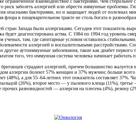
же
ограниченное
взаимодействие
с
бактериями
. Чем
стерильнее
го
риск
заболеть
аллергией
или
обрести
иммунные
проблемы
.
Ги
ния
опасными
бактериями
,
но
и
защищает
людей
от
полезных
ми
ая
флора
в
пищеварительном
тракте
не
столь
богата
и
разнообраз
ей
стран
Запада
были
аллергиками
.
Сегодня
этот
показатель
выр
ка
будет
диагностирована
астма
. С 1984
по
1994 год
уровень
сме
ам
ученых
, там, где
санитарные
условия
оставались
стабильными
болеваемости
аллергией
и
воспалительными
расстройствами
.
Сп
и
другие
аутоиммунные
заболевания
,
такие
как
диабет
первого
ьтатом
того
, что
иммунная
система
человека
начинает
работать
п
британцев
страдают
аллергией
,
причем
большинство
жалуется
идом
аллергии
болеют
57%
женщин
и 37%
мужчин
;
больше
всего
лет (48%), а для
55–64-летних
этот
показатель
составляет
37%.
Ча
пыльцой
(26%),
второе
место
— у
пылевого
клеща
(11%),
третье
е
прочих
разновидностей
—
аллергия
на
плесень
(4%),
резину
(2