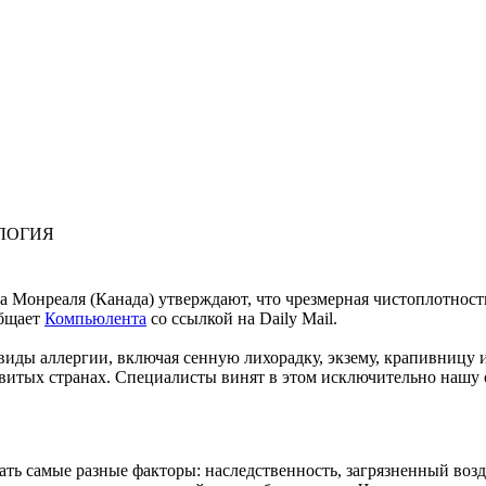
ЛОГИЯ
а
Монреаля
(
Канада
)
утверждают
, что
чрезмерная
чистоплотност
бщает
Компьюлента
со
ссылкой
на
Daily Mail.
виды
аллергии
,
включая
сенную
лихорадку
,
экзему
,
крапивницу
звитых
странах
.
Специалисты
винят
в
этом
исключительно
нашу
ать
самые
разные
факторы
:
наследственность
,
загрязненный
воз