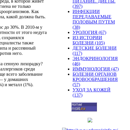
среда
, в
которой
живет
ПИТАНИЕ. ДИЕТЫ.
гиена
не
только
(397)
кроорганизмов
. Как
ИНФЕКЦИИ
на
,
какой
должна
быть
.
ПЕРЕДАВАЕМЫЕ
ПОЛОВЫМ ПУТЕМ
ос
до
30%. В 2010-м у
(38)
ртности
от
этого
недуга
УРОЛОГИЯ (67)
,
сохранялся
ИЗ ИСТОРИИ
ециалисты
также
БОЛЕЗНИ (105)
типа
и
рассеянный
ДЕТСКИЕ БОЛЕЗНИ
ротив
него
.
(117)
ЭНДОКРИНОЛОГИЯ
на
сенную
лихорадку
?
(46)
аллергиков
среди
ИММУНОЛОГИЯ (47)
ще
всего
заболевание
БОЛЕЗНИ ОРГАНОВ
— у
домашних
КРОВООБРАЩЕНИЯ
%) и
металл
(1%).
(57)
УХОД ЗА КОЖЕЙ
(137)