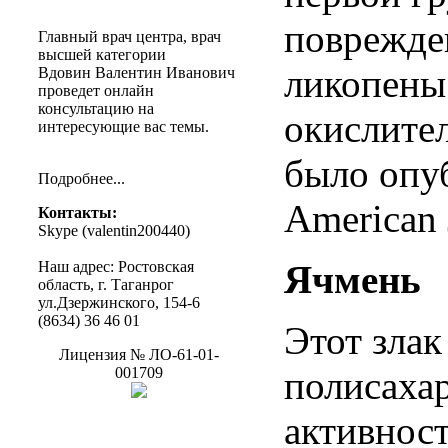
поврежде
Главный
врач
центра
,
врач
высшей
категории
ликопены
Вдовин
Валентин
Иванович
проведет
онлайн
консультацию
на
окислите
интересующие
вас
темы
.
было
опу
Подробнее
...
American J
Контакты
:
Skype (
valentin200440
)
Наш
адрес
:
Ростовская
Ячмень
область
, г.
Таганрог
ул.Дзержинского
, 154-6
(8634) 36 46 01
Этот злак
Лицензия
№
ЛО-61-01-
001709
полисаха
активност