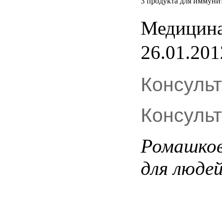
3 продукта для иммуни
Медицина
26.01.201
Консуль
Консуль
Ромашко
для
люде