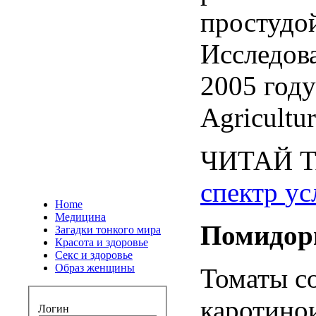
простудо
Исследов
2005
году
Agricultu
ЧИТАЙ
спектр
ус
Home
Медицина
Помидо
Загадки тонкого мира
Красота и здоровье
Секс и здоровье
Образ женщины
Томаты
с
каротино
Логин