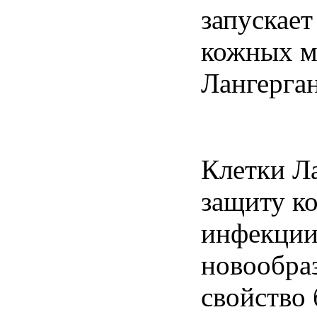
запускае
кожных м
Лангерган
Клетки
Л
защиту
к
инфекци
новообра
свойство