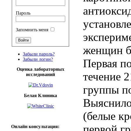
антиокси
Пароль
установл
Запомнить меня
эксперим
женщин
Забыли пароль?
Забыли логин?
Первая
п
Оценка лабораторных
течение
2
исследований
группы
п
Белая Клиника
Выяснило
(
белые
кр
первой
г
Онлайн
консультация
: