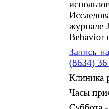
использов
Исследов
журнале
J
Behavior 
Запись н
(8634) 36
Клиника 
Часы прие
Суббота -