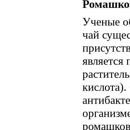
Ромашк
Ученые
о
чай
суще
присутст
является
растител
кислота
).
антибакт
организм
ромашко