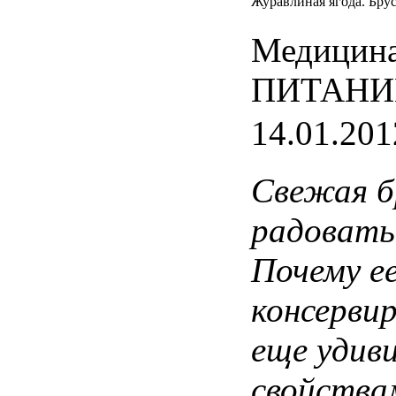
Журавлиная ягода. Бру
Медицина
ПИТАНИ
14.01.201
Свежая
б
радовать
Почему
е
консерви
еще
удив
свойства