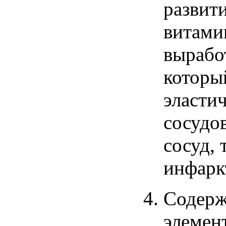
развит
витами
вырабо
которы
эласти
сосудо
сосуд
,
инфарк
Содер
элемен