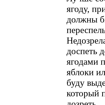
ягоду, пр
должны б
переспел
Недозрел
доспеть д
ягодами 
яблоки и
буду выде
который 
дозреть.