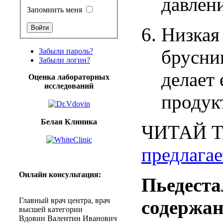
давлен
Запомнить меня
Низкая
брусни
Забыли пароль?
Забыли логин?
делает
Оценка лабораторных
исследований
продук
Белая Клиника
ЧИТАЙ
предлагае
Онлайн
консультация
:
Пьедеста
Главный
врач
центра
,
врач
содержа
высшей
категории
Вдовин
Валентин
Иванович