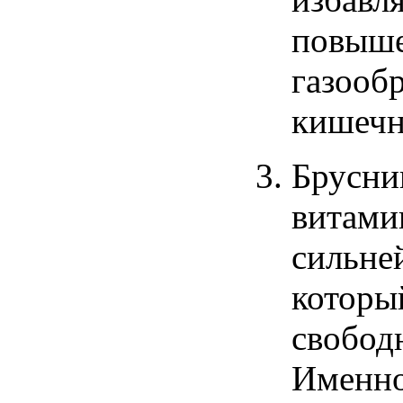
повыш
газооб
кишечн
Брусни
витами
сильне
которы
свобо
Именн