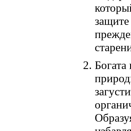
которы
защите
прежде
старен
Богата
приро
загуст
органи
Образу
избавл