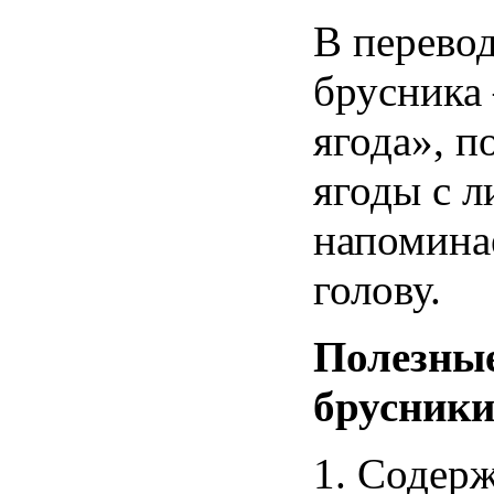
В
перево
брусника
ягода
»,
п
ягоды
с
л
напомина
голову
.
Полезны
брусник
Содер