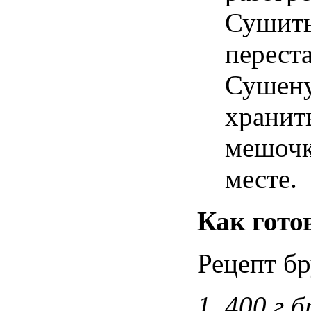
Сушить
переста
Сушену
хранит
мешочк
месте.
Как гото
Рецепт бр
1. 400 г 