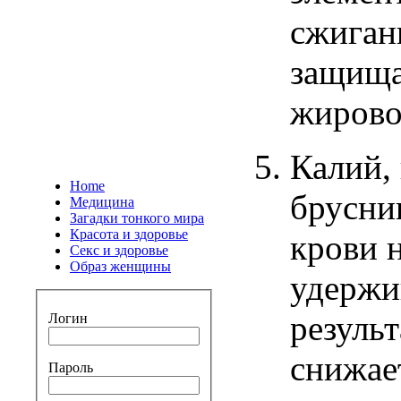
сжиган
защищ
жиров
Калий
,
Home
брусни
Медицина
Загадки тонкого мира
Красота и здоровье
крови
Секс и здоровье
Образ женщины
удержи
результ
Логин
снижае
Пароль