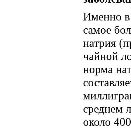
Именно
самое
бо
натрия
(
п
чайной
л
норма
на
составляе
миллигра
среднем
около
40