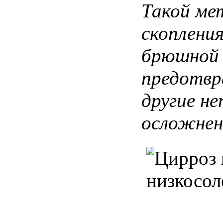
Такой
ме
скоплени
брюшной
предотв
другие
не
осложнен