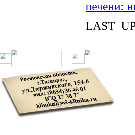
печени
:
н
LAST_U