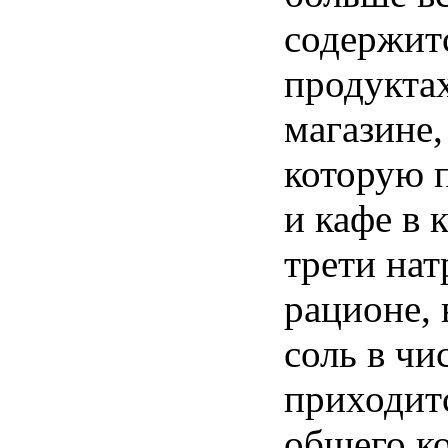
содержит
продукта
магазине
которую
и
кафе
в
трети
нат
рационе
,
соль
в
чи
приходит
общего
к