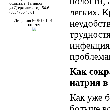
полости
,
область
, г.
Таганрог
ул.Дзержинского
, 154-6
легких
.
К
(8634) 36 46 01
неудобст
Лицензия
№
ЛО-61-01-
001709
трудност
инфекци
проблема
Как
сокр
натрия
Как уже
больше
в