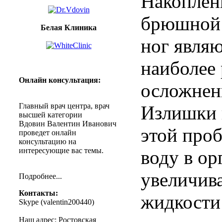
Накоплен
брюшной
Белая Клиника
ног
являю
наиболее
Онлайн
консультация
:
осложнен
Главный
врач
центра
,
врач
Излишки
высшей
категории
Вдовин
Валентин
Иванович
этой
проб
проведет
онлайн
консультацию
на
интересующие
вас
темы
.
воду
в
ор
увеличив
Подробнее
...
Контакты
:
жидкости
Skype (
valentin200440
)
Наш
адрес
:
Ростовская