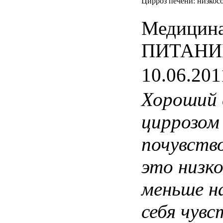
Цирроз печени: низкосо
Медицина
ПИТАНИ
10.06.201
Хороший
циррозом
почувств
это
низко
меньше
н
себя
чувс