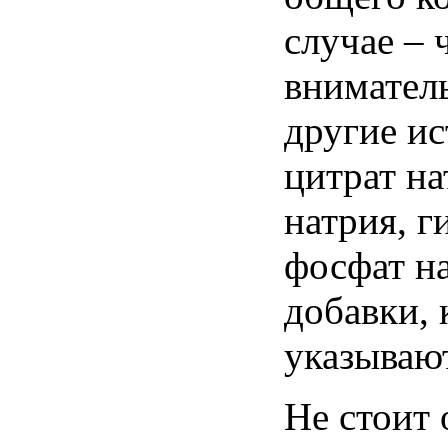
случае
–
внимател
другие
ис
цитрат
на
натрия
,
г
фосфат
н
добавки
,
указываю
Не
стоит