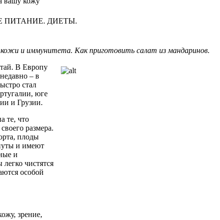
а вашу кожу
 ПИТАНИЕ. ДИЕТЫ.
я
кожи
и
иммунитета
. Как
приготовить
салат
из
мандаринов
.
тай
. В
Европу
недавно
– в
быстро
стал
ртугалии
, юге
ции
и
Грузии
.
на
те
, что
я
своего
размера
.
орта
,
плоды
нуты
и
имеют
ные
и
ы
легко
чистятся
аются
особой
кожу
,
зрение
,