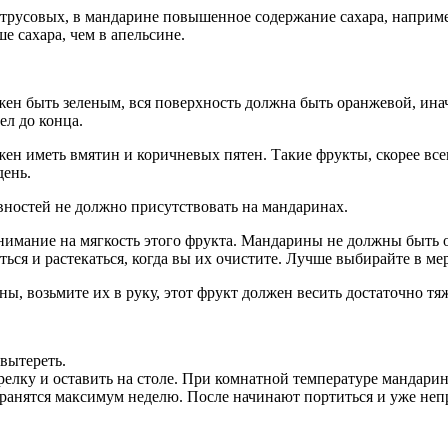
трусовых, в мандарине повышенное
содержание
сахара, наприме
е сахара, чем в апельсине.
ен быть зеленым, вся поверхность должна быть оранжевой, иначе
ел до конца.
ен иметь вмятин и коричневых пятен. Такие фрукты, скорее все
день.
ностей не должно присутствовать на мандаринах.
нимание на мягкость этого фрукта. Мандарины не должны быть 
ться и растекаться, когда вы их очистите. Лучше выбирайте в м
, возьмите их в руку, этот фрукт должен весить достаточно тяж
вытереть.
елку и оставить на столе. При комнатной температуре мандарин
хранятся максимум неделю. После начинают портиться и уже не