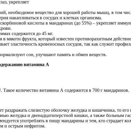
глаз
,
укрепляет
лий
,
необходимое
вещество
для
хорошей
работы
мышц
, в том
чис
трия
накапливаться
в
сосудах
и
клетках
организма
.
аскорбиновой
кислоты
в
мандаринах
(
до
55%) –
укрепляет
иммун
крови
.
аммах
содержится
до
45
мг
.
я
в
мякоти
фрукта
,
который
известен
противорахитным
действи
ивает
эластичность
кровеносных
сосудов
, так как
служит
профил
нормализуют
сон,
улучшают
память
и
обмен
веществ
.
одержанию
витамина
А
U.
Такое
количество
витамина
А
содержится
в 700 г
мандаринов
.
ет раздражать слизистую оболочку желудка и кишечника, то его
езнью желудка и двенадцатиперстной кишки, а
также
больным га
мендуется употреблять в пищу
мандарины
и тем, кто страдает ко
ом и острым нефритом.