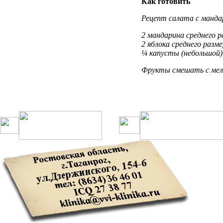
Как готовить
Рецепт салата с манд
2 мандарина среднего р
2 яблока среднего разм
¼ капусты (небольшой)
Фрукты
смешать
с
мел