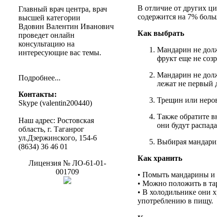
В отличие
от
других ци
Главный
врач
центра
,
врач
содержится
на 7% больш
высшей
категории
Вдовин
Валентин
Иванович
Как выбрать
проведет
онлайн
консультацию
на
Мандарин не долж
интересующие
вас
темы
.
фрукт еще не созр
Мандарин не долж
Подробнее
...
лежат не первый 
Контакты
:
Трещин или неров
Skype (
valentin200440
)
Также обратите в
Наш
адрес
:
Ростовская
они будут распада
область
, г.
Таганрог
ул.Дзержинского
, 154-6
Выбирая мандарины
(8634) 36 46 01
Как хранить
Лицензия
№
ЛО-61-01-
001709
• Помыть мандарины и 
• Можно положить в тар
• В холодильнике они 
употреблению в пищу.