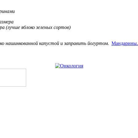
аринами
азмера
ера (лучше яблоко зеленых сортов)
ко
нашинкованной
капустой
и
заправить
йогуртом
.
Мандарины. 