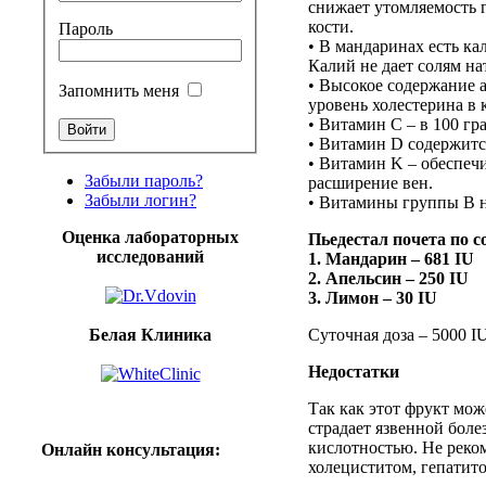
снижает
утомляемость
кости
.
Пароль
• В
мандаринах
есть
ка
Калий
не
дает
солям
на
•
Высокое
содержание
Запомнить меня
уровень
холестерина
в
•
Витамин
C – в 100
гр
•
Витамин
D
содержитс
•
Витамин
K –
обеспеч
Забыли пароль?
расширение
вен.
Забыли логин?
•
Витамины
группы
B
Оценка лабораторных
Пьедестал
почета
по
с
исследований
1.
Мандарин
– 681 IU
2.
Апельсин
– 250 IU
3.
Лимон
– 30 IU
Белая Клиника
Суточная
доза
– 5000 I
Недостатки
Так как этот фрукт мож
страдает язвенной бол
кислотностью. Не реко
Онлайн
консультация
:
холециститом, гепатит