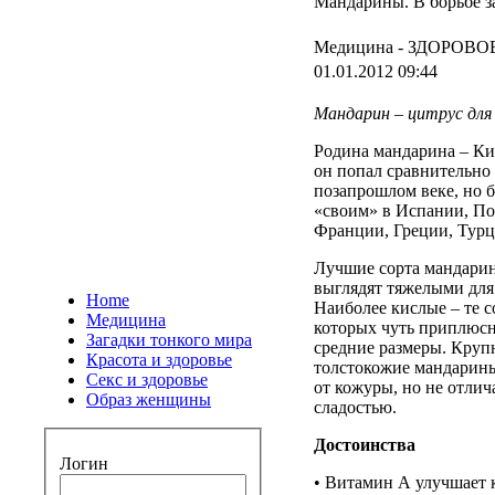
Мандарины. В борьбе з
Медицина -
ЗДОРОВОЕ
01.01.2012 09:44
Мандарин
–
цитрус
дл
Родина
мандарина
–
Ки
он
попал
сравнительно
позапрошлом
веке
,
но
«
своим
» в
Испании
,
По
Франции
,
Греции
,
Тур
Лучшие
сорта
мандари
выглядят
тяжелыми
дл
Home
Наиболее
кислые
–
те
с
Медицина
которых
чуть
приплюс
Загадки тонкого мира
средние
размеры
.
Круп
Красота и здоровье
толстокожие
мандарин
Секс и здоровье
от
кожуры
,
но
не
отлич
Образ женщины
сладостью
.
Достоинства
Логин
•
Витамин
А
улучшает