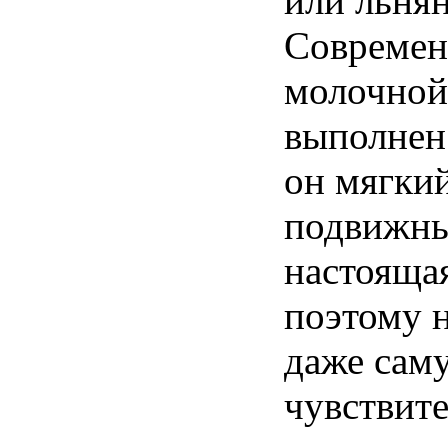
или льня
Современ
молочной
выполнен 
он мягки
подвижны
настоящая
поэтому н
даже сам
чувствит