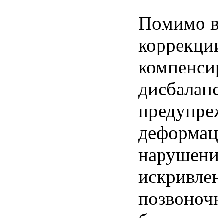
Помимо 
коррекции
компенси
дисбаланс
предупре
деформац
нарушени
искривле
позвоноч