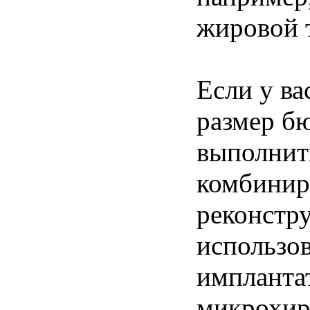
жировой 
Если у в
размер б
выполнит
комбини
реконстр
использо
импланта
микрохир