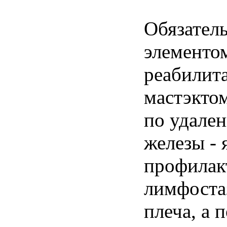
Обязател
элементо
реабилит
мастэкто
по удале
железы - 
профилак
лимфостаз
плеча, а 