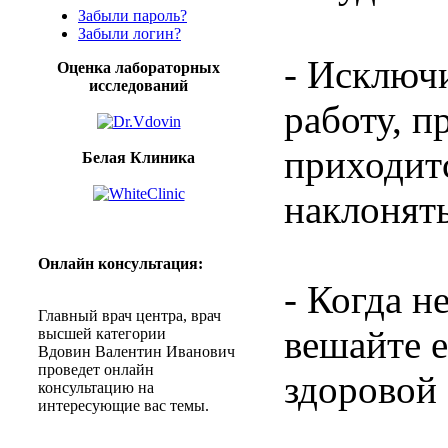
Забыли пароль?
Забыли логин?
- Исключ
Оценка лабораторных
исследований
работу, п
приходит
Белая Клиника
наклонять
Онлайн
консультация
:
- Когда н
Главный
врач
центра
,
врач
вешайте е
высшей
категории
Вдовин
Валентин
Иванович
проведет
онлайн
здоровой
консультацию
на
интересующие
вас
темы
.