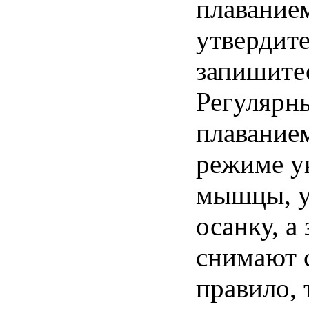
плаванием
утвердите
запишитес
Регулярн
плавание
режиме у
мышцы, 
осанку, а
снимают с
правило, 