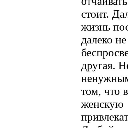
отчаивать
стоит. Д
жизнь пос
далеко не
беспросве
другая. Н
ненужным
том, что 
женскую
привлекат