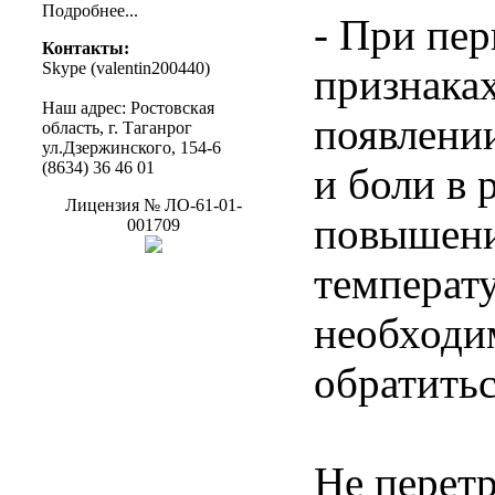
Подробнее
...
- При пе
Контакты
:
Skype (
valentin200440
)
признаках
Наш
адрес
:
Ростовская
появлени
область
, г.
Таганрог
ул.Дзержинского
, 154-6
(8634) 36 46 01
и боли в 
Лицензия
№
ЛО-61-01-
повышен
001709
температ
необходи
обратитьс
Не перетр