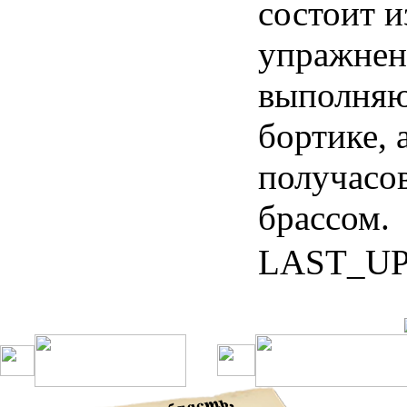
состоит и
упражнен
выполняют
бортике, 
получасо
брассом.
LAST_U