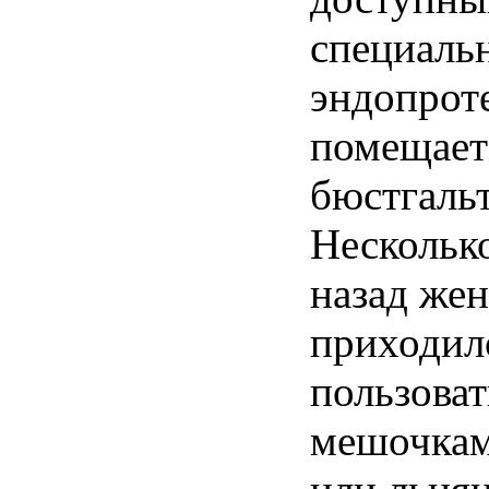
специаль
эндопроте
помещает
бюстгальт
Нескольк
назад же
приходил
пользоват
мешочкам