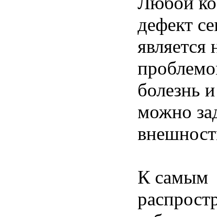
Любой ко
дефект се
является
проблемо
болезнь и
можно за
внешности
К самым
распрост