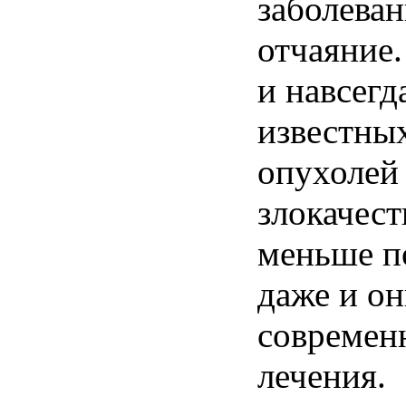
заболеван
отчаяние.
и навсегд
известны
опухолей
злокачес
меньше п
даже и о
современ
лечения.