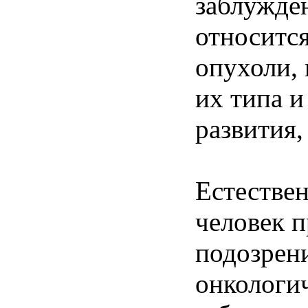
заблужде
относится
опухоли, 
их типа и
развития,
Естестве
человек 
подозрен
онкологи