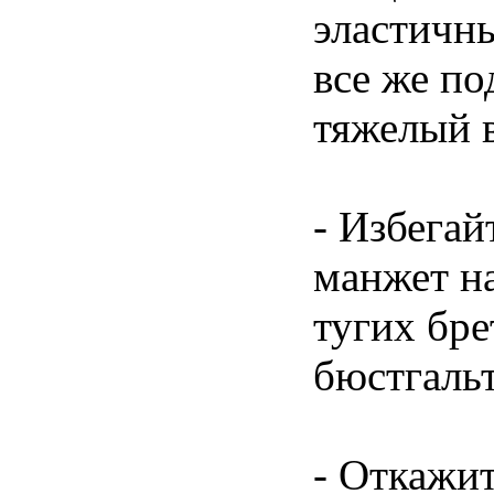
эластичны
все же п
тяжелый в
- Избегай
манжет на
тугих бре
бюстгальт
- Откажит