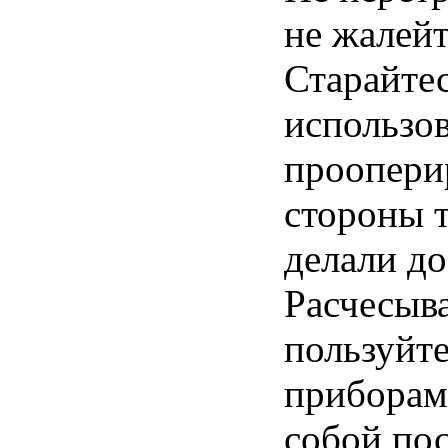
не жалейт
Старайте
использов
проопери
стороны т
делали до
Расчесыв
пользуйт
приборам
собой пос