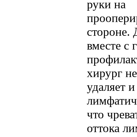
руки на
проопери
стороне. 
вместе с 
профилак
хирург н
удаляет и
лимфатич
что чрев
оттока л