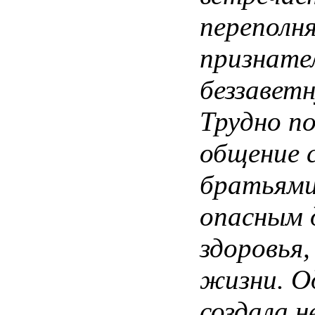
переполн
признате
беззавет
Трудно
п
общение
братьям
опасным
здоровья
,
жизни
.
О
создала
н