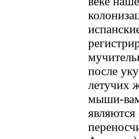
веке наше
колониза
испански
регистри
мучитель
после ук
летучих
мыши-ва
являются
переносч