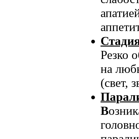
апатие
аппетит
Стадия
Резко 
на
любы
(свет, з
Парали
В
озник
головно
паралич