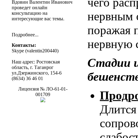
чего рас
Вдовин
Валентин
Иванович
проведет
онлайн
нервным 
консультацию
на
интересующие
вас
темы
.
поражая 
Подробнее
...
нервную 
Контакты
:
Skype (
valentin200440
)
Стадии 
Наш
адрес
:
Ростовская
область
, г.
Таганрог
бешенст
ул.Дзержинского
, 154-6
(8634) 36 46 01
Лицензия
№
ЛО-61-01-
Продр
001709
Длится 
сопров
слабос