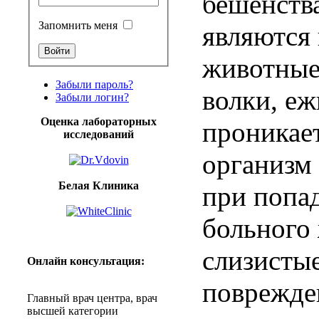
бешенств
Запомнить меня
являются
животные 
Забыли пароль?
волки, ежи
Забыли логин?
Оценка лабораторных
проникает
исследований
организм 
Белая Клиника
при попа
больного
слизисты
Онлайн
консультация
:
поврежде
Главный
врач
центра
,
врач
высшей
категории