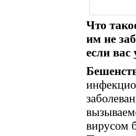
Что
тако
им
не
за
если
вас
Бешенст
инфекцио
заболеван
вызываем
вирусом