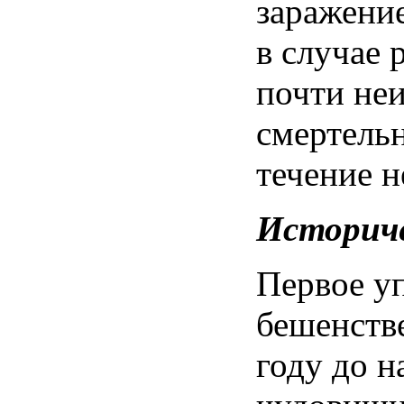
заражени
в случае 
почти не
смертель
течение н
Историч
Первое у
бешенстве
году до н