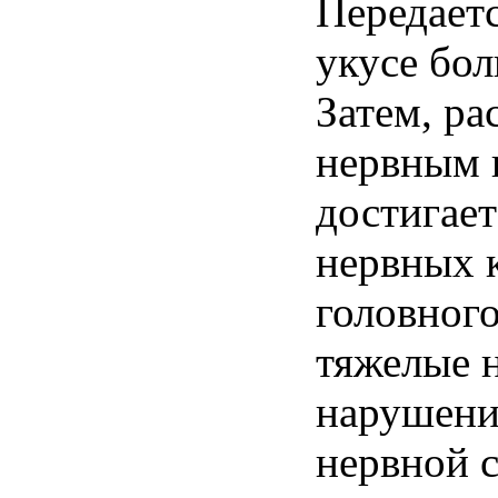
Передает
укусе бо
Затем, р
нервным 
достигае
нервных 
головного
тяжелые 
нарушени
нервной 