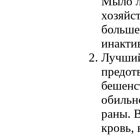
Мыло л
хозяйст
больше
инакти
Лучший
предот
бешенс
обильн
раны. 
кровь,