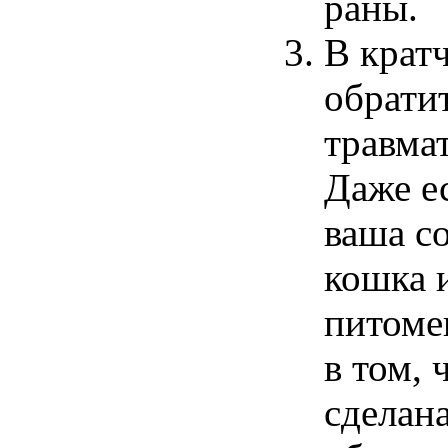
раны.
В крат
обратит
травма
Даже
е
ваша с
кошка
и
питоме
в том, 
сделан