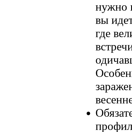
нужно 
вы идет
где вел
встреч
одичав
Особен
зараже
весенн
Обязат
профил