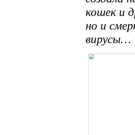
кошек
и
д
но
и
смер
вирусы…