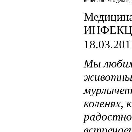
Бешенство. Что делать, 
Медицина
ИНФЕК
18.03.201
Мы
люби
животны
мурлыче
коленях
,
к
радостно
встречае