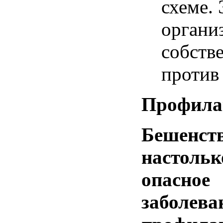
схеме. 
органи
собств
против
Профила
Бешенств
настольк
опасное
заболева