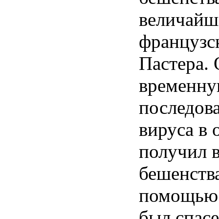
величайш
французс
Пастера. 
временн
последова
вируса в 
получил 
бешенств
помощью
был спас