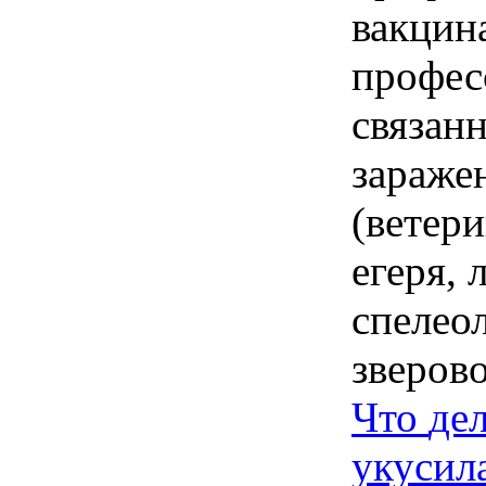
вакцин
профес
связан
зараже
(ветер
егеря, 
спелеол
зверов
Что
де
укусил