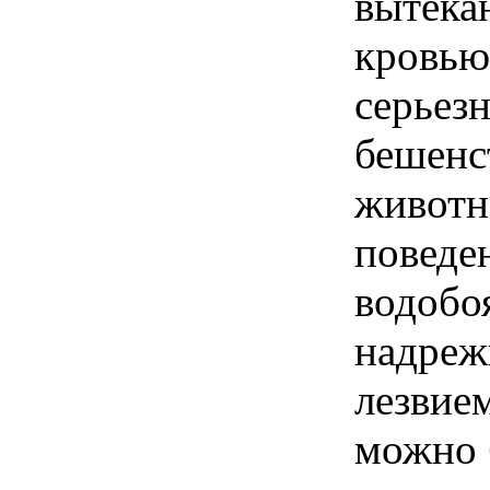
вытека
кровью
серьез
бешенс
животн
поведе
водобо
надреж
лезвием
можно 