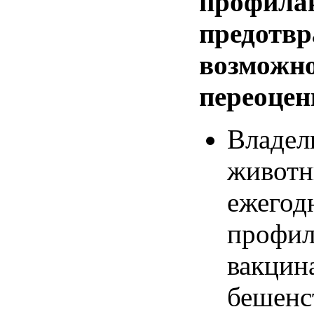
профила
предотв
возможно
переоцен
Владе
живот
ежегод
профил
вакцин
бешенс