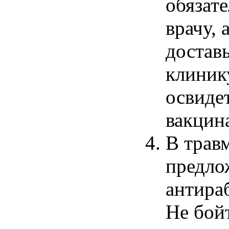
обязате
врачу, 
достав
клиник
освиде
вакцин
В трав
предло
антира
Не
бойт