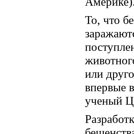
Америке)
То, что б
заражают
поступле
животного
или друго
впервые 
ученый Ци
Разработ
бешенств