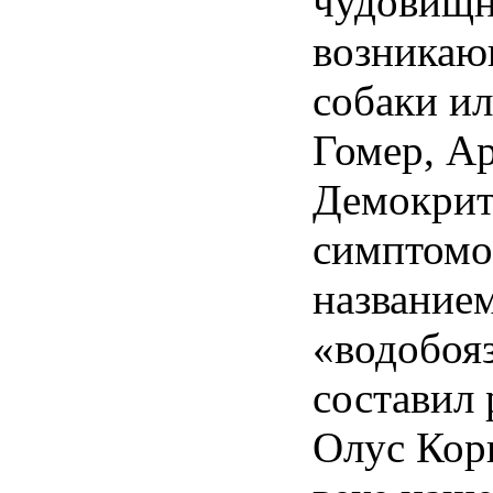
чудовищн
возникаю
собаки и
Гомер, Ар
Демокрит
симптомо
название
«водобоя
составил
Олус Корн