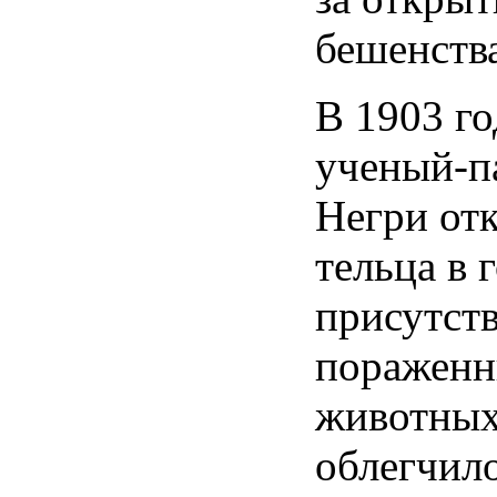
бешенств
В 1903 го
ученый-п
Негри от
тельца в 
присутс
пораженн
животны
облегчил