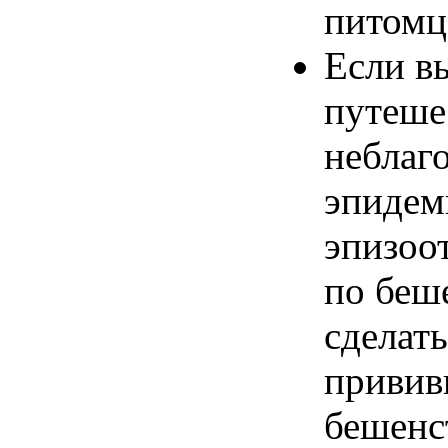
питомц
Если в
путеше
неблаг
эпидем
эпизоо
по
беше
сделат
привив
бешенс