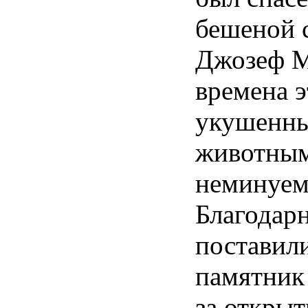
бешеной 
Джозеф М
времена э
укушенн
животным
неминуем
Благодар
поставил
памятник
за
открыт