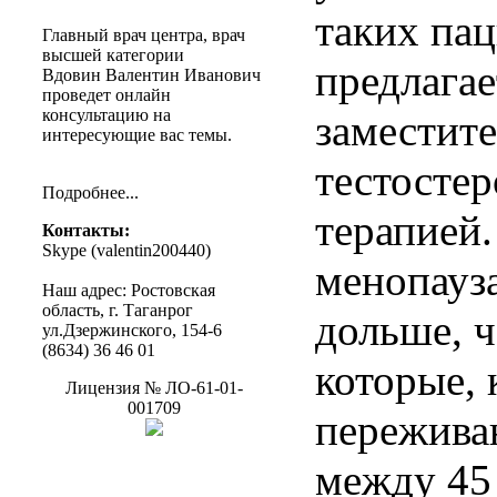
таких па
Главный
врач
центра
,
врач
высшей
категории
предлагае
Вдовин
Валентин
Иванович
проведет
онлайн
консультацию
на
заместит
интересующие
вас
темы
.
тестосте
Подробнее
...
терапией
Контакты
:
Skype (
valentin200440
)
менопауз
Наш
адрес
:
Ростовская
область
, г.
Таганрог
дольше, 
ул.Дзержинского
, 154-6
(8634) 36 46 01
которые, 
Лицензия
№
ЛО-61-01-
001709
переживаю
между 45 