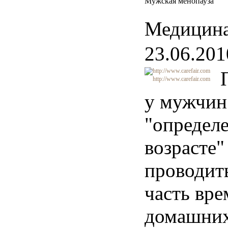
Мужская менопауза
Медицина
23.06.201
http://www.carefair.com
у мужчин
"определ
возрасте"
проводит
часть вре
домашних