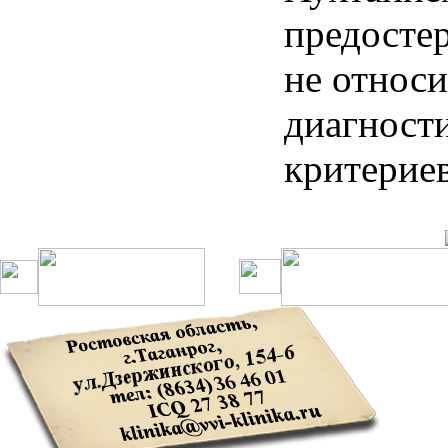
предостер
не относи
диагност
критериев