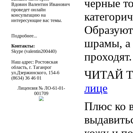
черные
т
Вдовин
Валентин
Иванович
проведет
онлайн
категори
консультацию
на
интересующие
вас
темы
.
Образуют
Подробнее
...
шрамы
, 
Контакты
:
Skype (
valentin200440
)
проходят
.
Наш
адрес
:
Ростовская
область
, г.
Таганрог
ЧИТАЙ
ул.Дзержинского
, 154-6
(8634) 36 46 01
лице
Лицензия
№
ЛО-61-01-
001709
Плюс
ко
выдавить
кожу
и
по