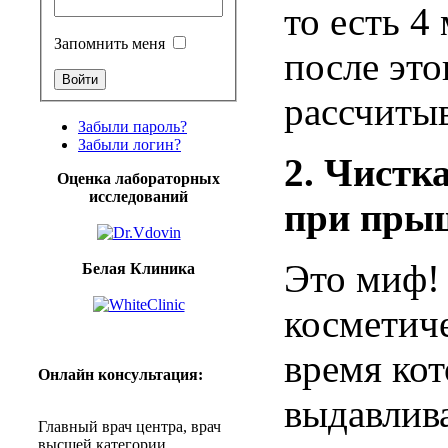
то
есть
4
Запомнить меня
после
это
рассчиты
Забыли пароль?
Забыли логин?
2.
Чистк
Оценка лабораторных
исследований
при
пры
Это миф
Белая Клиника
косметич
время
ко
Онлайн
консультация
:
выдавлив
Главный
врач
центра
,
врач
высшей
категории