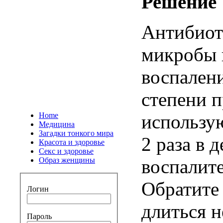
Решение
Антибиот
микробы
воспален
степени
п
Home
использу
Медицина
Загадки тонкого мира
2
раза
в
д
Красота и здоровье
Секс и здоровье
Образ женщины
воспалит
Обратите
Логин
длиться
н
Пароль