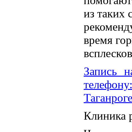
помогают
из
таких
рекоменд
время
го
всплеско
Запись н
телефону:
Таганрог
Клиника 