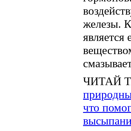
воздейст
железы
.
К
является
вещество
смазывае
ЧИТАЙ
природн
что
помо
высыпан