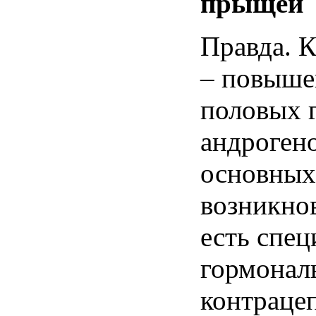
прыщей
Правда
. 
–
повыше
половых
андроген
основных
возникно
есть
спец
гормонал
контраце