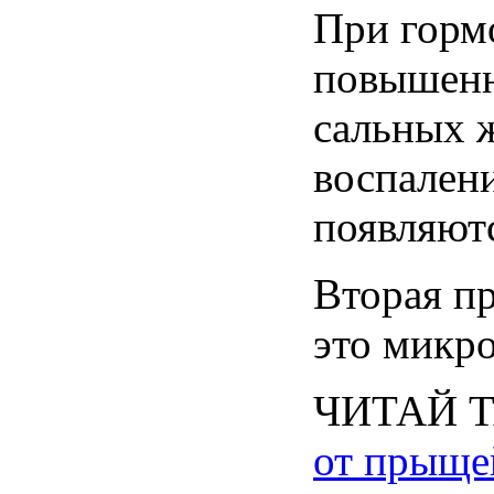
При
горм
повышен
сальных
воспален
появляют
Вторая
п
это
микр
ЧИТАЙ
от
прыще