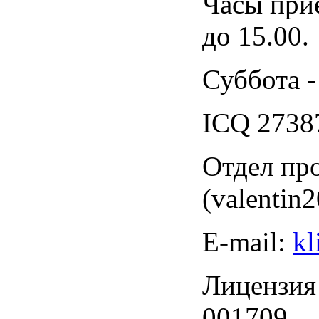
Часы прие
до 15.00.
Суббота -
ICQ 273
Отдел пр
(valentin
Е-mail:
kl
Лицензия
001709