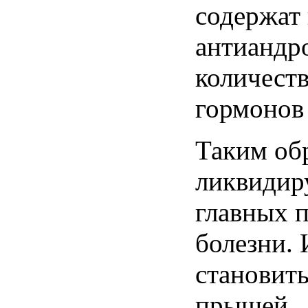
содержат
антиандр
количест
гормонов
Таким
об
ликвидир
главных
болезни
.
становит
прыщей
.