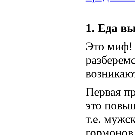
1. Еда
вы
Это миф
разберем
возникаю
Первая
п
это
повы
т.е.
мужс
гормонов