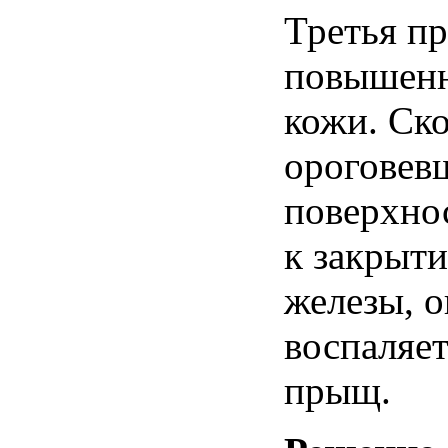
Третья
пр
повышен
кожи
.
Ско
ороговев
поверхно
к
закрыт
железы
, 
воспаляет
прыщ
.