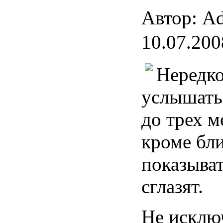
Автор: Ad
10.07.200
Нередк
услышать
до трех м
кроме бли
показыват
сглазят.
Не исключ