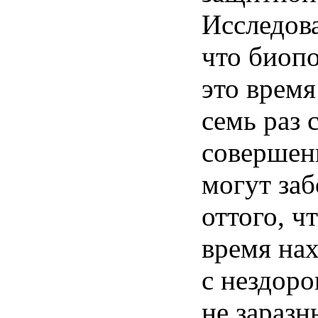
Исследова
что биоп
это время
семь раз 
совершен
могут заб
оттого, ч
время на
с нездоро
не заразн