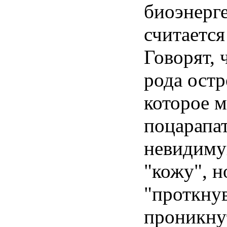
биоэнерге
считается
Говорят, 
рода остр
которое м
поцарапа
невидиму
"кожу", н
"проткнув
проникну