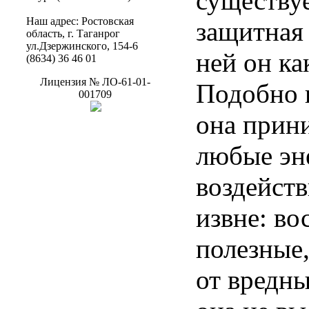
существу
Наш
адрес
:
Ростовская
защитная 
область
, г.
Таганрог
ул.Дзержинского
, 154-6
ней он ка
(8634) 36 46 01
Лицензия
№
ЛО-61-01-
Подобно 
001709
она прини
любые эн
воздейст
извне: в
полезные
от вредны