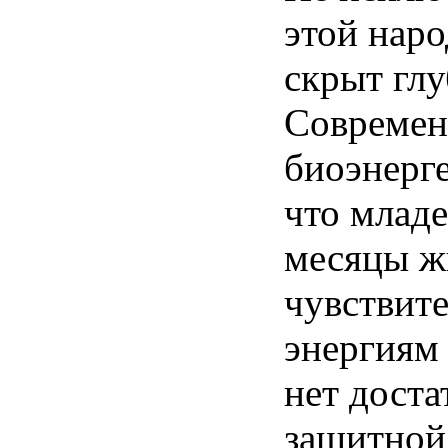
этой нар
скрыт гл
Совреме
биоэнерге
что млад
месяцы ж
чувствит
энергиям 
нет доста
защитной