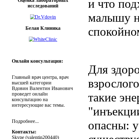
и что под
Оценка лабораторных
исследований
малышу н
спокойно
Белая Клиника
Онлайн
консультация
:
Для здор
Главный
врач
центра
,
врач
взрослого
высшей
категории
Вдовин
Валентин
Иванович
такие эне
проведет
онлайн
консультацию
на
интересующие
вас
темы
.
"инъекци
Подробнее
...
опасны: у
Контакты
:
Skype (
valentin200440
)