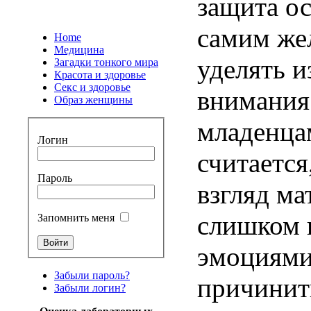
защита ос
самим же
Home
Медицина
уделять 
Загадки тонкого мира
Красота и здоровье
Секс и здоровье
внимания
Образ женщины
младенца
Логин
считается
Пароль
взгляд ма
слишком 
Запомнить меня
эмоциями
Забыли пароль?
причинит
Забыли логин?