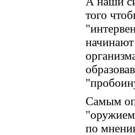
А наши с
того чтоб
"интерве
начинают 
организма
образова
"пробоину
Самым о
"оружием
по мнен