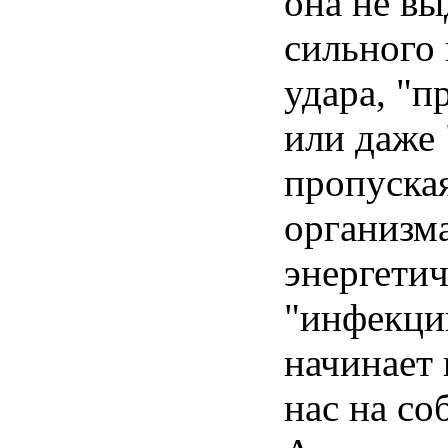
она не в
сильного
удара, "п
или даже 
пропуска
организм
энергети
"инфекцию
начинает 
нас на со