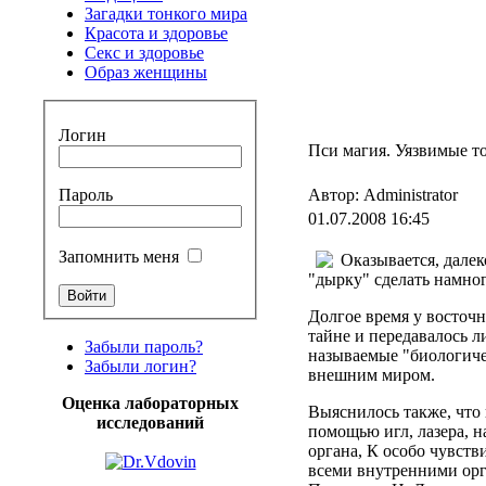
Загадки тонкого мира
Красота и здоровье
Секс и здоровье
Образ женщины
Логин
Пси магия. Уязвимые т
Пароль
Автор: Administrator
01.07.2008 16:45
Запомнить меня
Оказывается, далек
"дырку" сделать намно
Долгое время у восточн
тайне и передавалось л
Забыли пароль?
называемые "биологиче
Забыли логин?
внешним миром.
Оценка лабораторных
Выяснилось также, что 
исследований
помощью игл, лазера, н
органа, К особо чувств
всеми внутренними орга