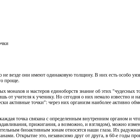
очки
о не везде они имеют одинаковую толщину. В них есть особо уяз
го проще.
ых монахов и мастеров единоборств знание об этих "чудесных т
ишь от учителя к ученику. Но сегодня о них немало известно и на
ски активные точки": через них организм наиболее активно обм
каждая точка связана с определенным внутренним органом и что,
адавливания, прижигания, а возможно, и взглядом), можно измен
ительным биоактивным зонам относятся наши глаза. Их радужная
нами. Открытие это, независимо друг от друга, в 60-е годы про