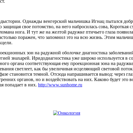
ст.
дыстории. Однажды венгерский мальчишка Игнац пытался добра
 защищая свое потомство, на него набросилась сова, Короткая с
ломана нога. И тут же на желтой радужке птичьего глаза появила
настолько поражен, что запомнил это на всю жизнь. Этим мальч
кцели.
оекционных зон на радужной оболочке диагностика заболеваний
егией знахарей. Иридодиагностика уже широко используется в 
ного органа соответствующая ему проекционная зона на радужке
левания светлеет, как бы увеличивая исцеляющий световой пото
 фазе становится темной. Отсюда напрашивается вывод: через гла
тренних органов, но и воздействовать на них. Каково будет это в
ая попадает в них.
http://www.sunhome.ru