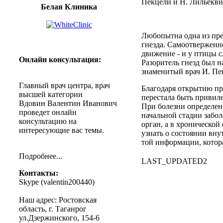
Пекцели и Н. Лильекви
Белая Клиника
Любопытна одна из пре
гнезда. Самоотверженно
движение - и у птицы с
Онлайн
консультация
:
Разоритель гнезд был 
знаменитый врач И. Пе
Главный
врач
центра
,
врач
Благодаря открытию пр
высшей
категории
перестала быть привил
Вдовин
Валентин
Иванович
При болезни определен
проведет
онлайн
начальной стадии забо
консультацию
на
орган, а в хронической
интересующие
вас
темы
.
узнать о состоянии вну
той информации, котор
Подробнее
...
LAST_UPDATED2
Контакты
:
Skype (
valentin200440
)
Наш
адрес
:
Ростовская
область
, г.
Таганрог
ул.Дзержинского
, 154-6