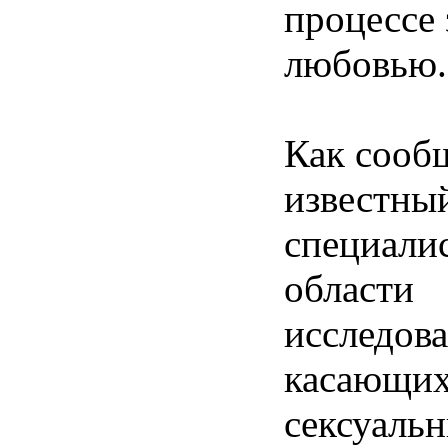
процессе 
любовью.
Как сооб
известны
специалис
области
исследов
касающих
сексуаль