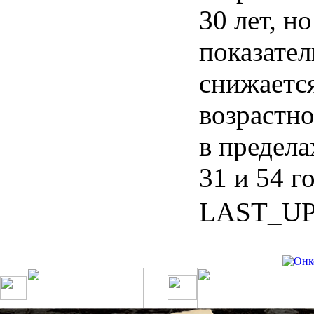
30 лет, но
показател
снижается
возрастн
в предел
31 и 54 г
LAST_U