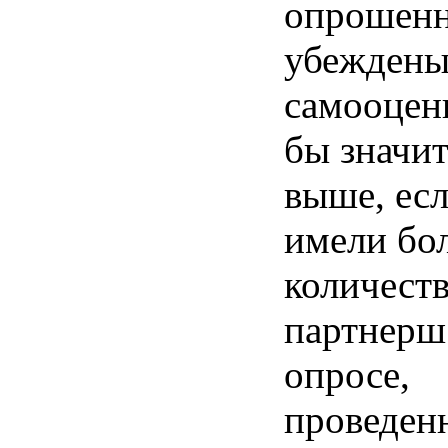
опрошен
убеждены
самооцен
бы значи
выше, ес
имели бо
количест
партнерш
опросе,
проведен