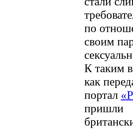
стали сл
требоват
по отнош
своим па
сексуальн
К таким 
как перед
портал
«Р
пришли
британск