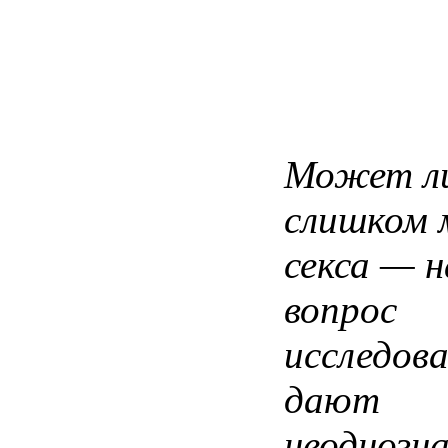
Может л
слишком 
секса — 
вопрос
исследов
дают
неоднозн