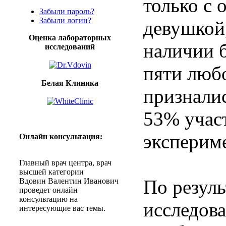
только с 
Забыли пароль?
Забыли логин?
девушкой,
Оценка лабораторных
наличии 
исследований
пяти люб
Белая Клиника
призналис
53% учас
эксперим
Онлайн
консультация
:
Главный
врач
центра
,
врач
высшей
категории
По резуль
Вдовин
Валентин
Иванович
проведет
онлайн
консультацию
на
исследова
интересующие
вас
темы
.