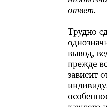
ответ.
Трудно сд
однознач
вывод, ве
прежде вс
зависит о
индивиду
особенно
каждого ч