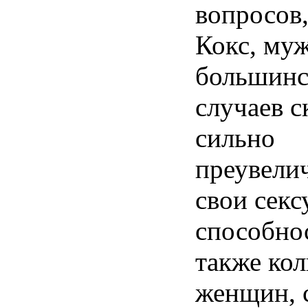
вопросов
Кокс, му
большинс
случаев 
сильно
преувели
свои секс
способнос
также ко
женщин, 