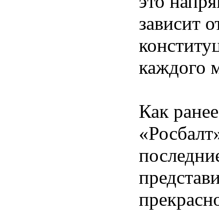
это напр
зависит о
конститу
каждого 
Как ране
«Росбалт»
последни
представ
прекрасн