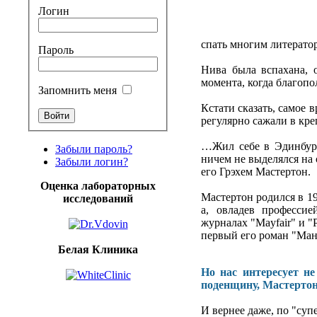
Логин
спать многим литератор
Пароль
Нива была вспахана, о
момента, когда благопо
Запомнить меня
Кстати сказать, самое 
регулярно сажали в кре
…Жил себе в Эдинбург
Забыли пароль?
ничем не выделялся на 
Забыли логин?
его Грэхем Мастертон.
Оценка лабораторных
Мастертон родился в 19
исследований
а, овладев профессие
журналах "Mayfair" и "
первый его роман "Ман
Белая Клиника
Но нас интересует не
поденщину, Мастертон 
И вернее даже, по "суп