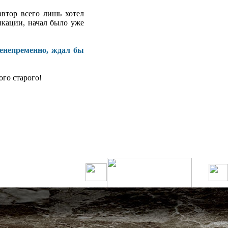
автор всего лишь хотел
никации, начал было уже
сенепременно, ждал бы
ого старого!