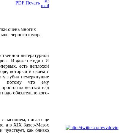
лки очень многих
ольше: черного юмора
чественной литературной
рога. И даже не один. И
-первых, есть неплохой
торе, который в своем с
 и углубил немеркнущие
ых, потому что ему
 просто посмеяться над
 надо обязательно кого-
 с насилием, писал еще
ке, а в XIX Захер-Мазох
и чувствует, как близко