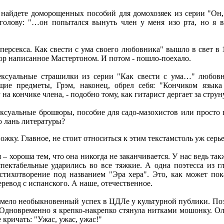
найдете доморощенных пособий для домохозяек из серии "Он, 
 голову: "…он попытался вынуть член у меня изо рта, но я 
уперсекса. Как свести с ума своего любовника" вышло в свет в
пор написанное Мастертоном. И потом - пошло-поехало.
ксуальные страшилки из серии "Как свести с ума…" любовни
ие предметы, Грэм, наконец, обрел себя: "Кончиком языка 
на кончике члена, - подобно тому, как гитарист дергает за струн
ексуальные брошюры, пособие для садо-мазохистов или просто 
 лань литературы?
ожку. Главное, не стоит относиться к этим текстамстоль уж серье
– хороша тем, что она никогда не заканчивается. У нас ведь так
пектабельные ударились во все тяжкие. А одна поэтесса из г
стихотворение под названием "Эра хера". Это, как может по
ревод с испанского. А наше, отечественное.
имело необыкновенный успех в ЦДЛе у культурной публики. Поэ
"Одновременно я крепко-накрепко стянула нитками мошонку. О
 кричать: "Ужас, ужас, ужас!"