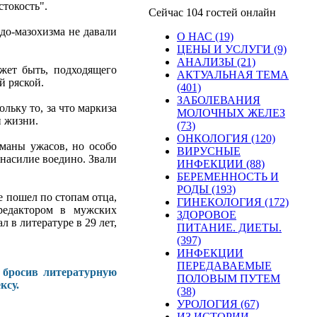
стокость".
Сейчас 104 гостей онлайн
до-мазохизма не давали
О НАС (19)
ЦЕНЫ И УСЛУГИ (9)
АНАЛИЗЫ (21)
ожет быть, подходящего
АКТУАЛЬНАЯ ТЕМА
й ряской.
(401)
ЗАБОЛЕВАНИЯ
льку то, за что маркиза
МОЛОЧНЫХ ЖЕЛЕЗ
й жизни.
(73)
ОНКОЛОГИЯ (120)
маны ужасов, но особо
ВИРУСНЫЕ
 насилие воедино. Звали
ИНФЕКЦИИ (88)
БЕРЕМЕННОСТЬ И
РОДЫ (193)
е пошел по стопам отца,
ГИНЕКОЛОГИЯ (172)
 редактором в мужских
ЗДОРОВОЕ
 в литературе в 29 лет,
ПИТАНИЕ. ДИЕТЫ.
(397)
ИНФЕКЦИИ
ПЕРЕДАВАЕМЫЕ
, бросив литературную
ПОЛОВЫМ ПУТЕМ
ксу.
(38)
УРОЛОГИЯ (67)
ИЗ ИСТОРИИ