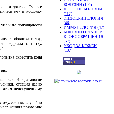
БОЛЕЗНИ (105)
она и доктор". Тут все
ДЕТСКИЕ БОЛЕЗНИ
впилась ему в мошонку
(117)
ЭНДОКРИНОЛОГИЯ
(46)
 1987 и по популярности
ИММУНОЛОГИЯ (47)
БОЛЕЗНИ ОРГАНОВ
КРОВООБРАЩЕНИЯ
цу, любовника и т.д.,
(57)
я подергала за нитку,
УХОД ЗА КОЖЕЙ
у".
(137)
попытка скрестить коня
зно.
же после 91 года многие
лубинки, ставшая давно
казаться неискушенному
тому, если вы случайно
ливер кончил прямо мне