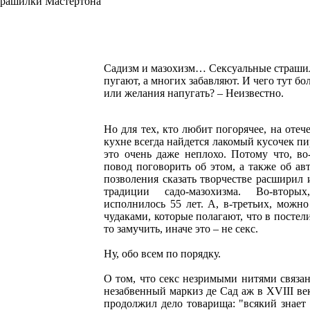
трашилки Мастертона
Садизм и мазохизм… Сексуальные страши
пугают, а многих забавляют. И чего тут б
или желания напугать? – Неизвестно.
Но для тех, кто любит погорячее, на оте
кухне всегда найдется лакомый кусочек пи
это очень даже неплохо. Потому что, во
повод поговорить об этом, а также об ав
позволения сказать творчестве расширил
традиции садо-мазохизма. Во-втор
исполнилось 55 лет. А, в-третьих, можно
чудаками, которые полагают, что в постели
то замучить, иначе это – не секс.
Ну, обо всем по порядку.
О том, что секс незримыми нитями связан
незабвенный маркиз де Сад аж в XVIII ве
продолжил дело товарища: "всякий знает 