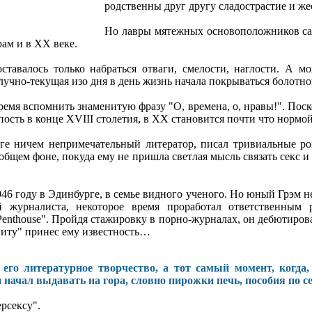
родственны друг другу сладострастие и же
Но лавры мятежных основоположников са
ам и в ХХ веке.
ставалось только набраться отваги, смелости, наглости. А м
лучно-текущая изо дня в день жизнь начала покрываться болотно
время вспомнить знаменитую фразу "О, времена, о, нравы!". Поско
пость в конце XVIII столетия, в XX становится почти что нормо
е ничем непримечательный литератор, писал тривиальные ро
общем фоне, покуда ему не пришла светлая мысль связать секс и
46 году в Эдинбурге, в семье видного ученого. Но юный Грэм н
й журналиста, некоторое время проработал ответственным
Penthouse". Пройдя стажировку в порно-журналах, он дебютировал
иту" принес ему известность…
 его литературное творчество, а тот самый момент, когда
начал выдавать на гора, словно пирожки печь, пособия по се
ерсексу".