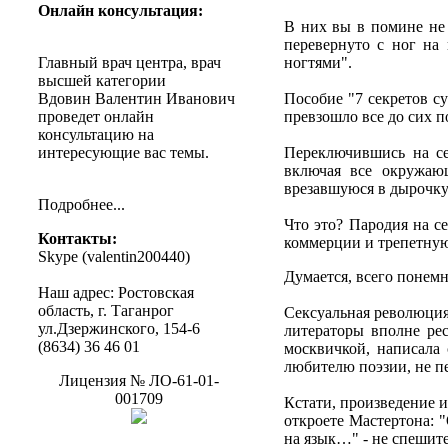
Онлайн
консультация
:
В них вы в помине не 
перевернуто с ног на
Главный
врач
центра
,
врач
ногтями".
высшей
категории
Вдовин
Валентин
Иванович
Пособие "7 секретов с
проведет
онлайн
превзошло все до сих 
консультацию
на
интересующие
вас
темы
.
Переключившись на се
включая все окружающ
врезавшуюся в дырочку 
Подробнее
...
Что это? Пародия на с
Контакты
:
коммерции и трепетную
Skype (
valentin200440
)
Думается, всего понемн
Наш
адрес
:
Ростовская
область
, г.
Таганрог
Сексуальная революция 
ул.Дзержинского
, 154-6
литераторы вполне рес
(8634) 36 46 01
москвичкой, написала 
любителю поэзии, не пе
Лицензия
№
ЛО-61-01-
001709
Кстати, произведение 
откроете Мастертона: 
на язык…" - не спешите