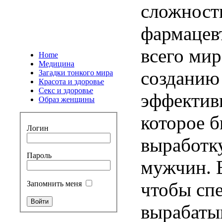
сложност
фармацев
всего
мир
Home
Медицина
созданию
Загадки тонкого мира
Красота и здоровье
Секс и здоровье
эффектив
Образ женщины
которое
б
Логин
выработк
Пароль
мужчин
.
чтобы
сп
Запомнить меня
вырабаты