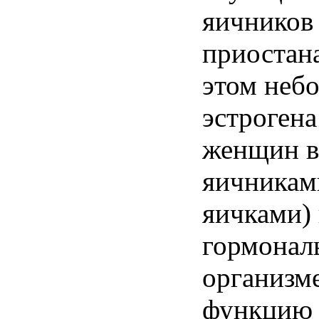
яичников
приостан
этом
неб
эстрогена
женщин
яичникам
яичками
)
гормонал
организм
функцию