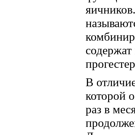
яичников
называют
комбини
содержат
прогесте
В
отличи
которой
о
раз в
мес
продолж