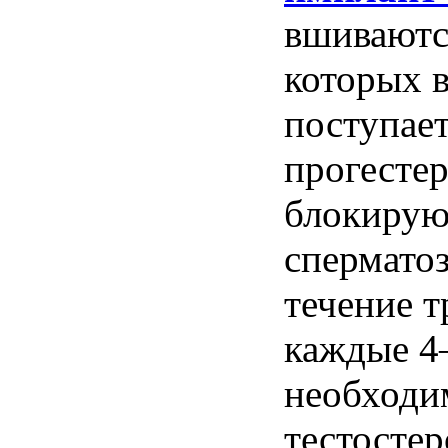
вшиваютс
которых
поступае
прогесте
блокиру
спермато
течение
т
каждые
4
необходи
тестостер