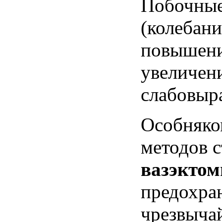
Побочны
(
колебани
повышен
увеличен
слабовы
Особняк
методов
с
вазэктом
предохра
чрезвыча