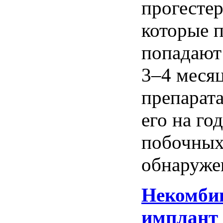
прогесте
которые
попадают
3–4
меся
препарат
его
на
год
побочны
обнаруже
Некомби
имплант