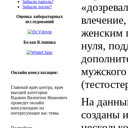
Забыли пароль?
«
дозрева
Забыли логин?
влечение
Оценка лабораторных
исследований
женским
нуля
,
под
Белая Клиника
дополнит
мужского
Онлайн
консультация
:
(
тестосте
Главный
врач
центра
,
врач
высшей
категории
Вдовин
Валентин
Иванович
На
данны
проведет
онлайн
консультацию
на
созданы
интересующие
вас
темы
.
нескольк
Подробнее
...