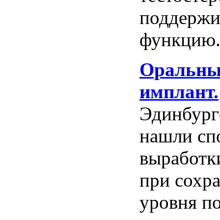
поддерж
функцию
Оральн
имплант
.
Эдинбург
нашли
сп
выработк
при
сохр
уровня
п