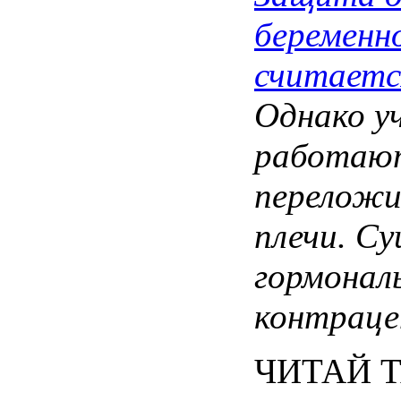
беременн
считаетс
Однако
у
работаю
перелож
плечи
.
Су
гормонал
контрац
ЧИТАЙ