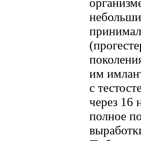
организм
небольш
принима
(
прогесте
поколени
им
имлан
с
тестост
через
16
полное
п
выработк