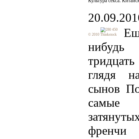
Культура секса. Китайс
20.09.201
Е
© 2010 Thinkstock
нибудь
тридцат
глядя н
сынов По
самые 
затянут
френч