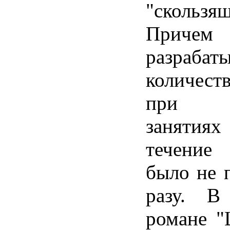
"скользящ
При
разрабат
количес
при е
заняти
течение
было не 
разу. В
романе "