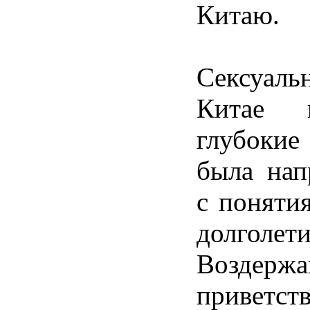
Китаю.
Сексуал
Китае 
глубоки
была нап
с поняти
долголети
Возде
приветс