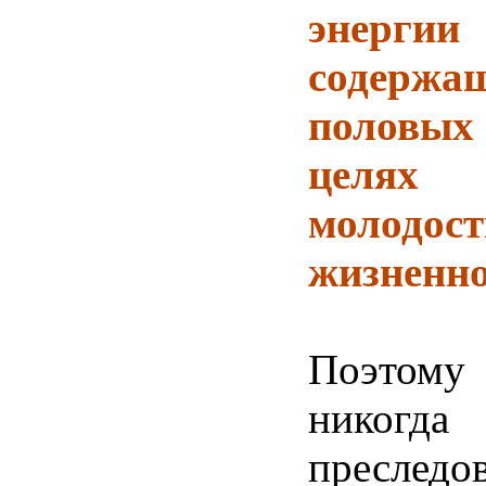
энерг
содер
половых
целях 
моло
жизненно
Поэто
ник
преследо