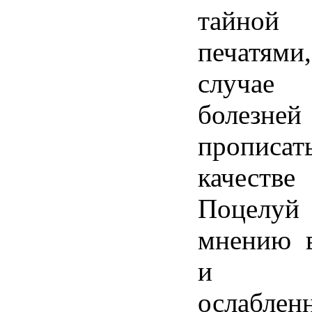
тайно
печатями,
случае
болезней
пропис
качеств
Поцелуй
мнению в
и то
ослаблен