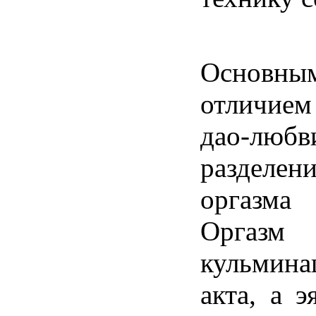
Основны
отличие
дао-люб
разделе
оргазма
Орга
кульмин
акта, а э