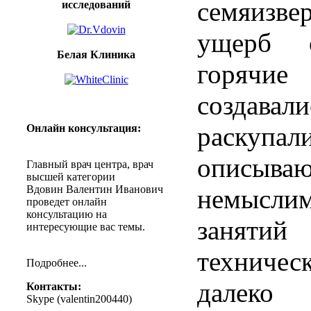
семяизв
исследований
ущерб о
Белая Клиника
горячи
созда
раскупал
Онлайн
консультация
:
описыв
Главный
врач
центра
,
врач
высшей
категории
Вдовин
Валентин
Иванович
немысли
проведет
онлайн
консультацию
на
заняти
интересующие
вас
темы
.
техниче
Подробнее
...
далеко
Контакты
:
Skype (
valentin200440
)