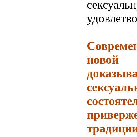
сексуаль
удовлетво
Совреме
ново
доказ
сексуаль
состоя
приверж
традиции