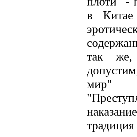
плоти" -
в Китае
эротичес
содержа
так же,
допусти
мир
"Прес
наказани
традици