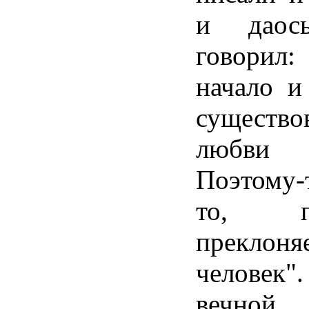
и даос
говори
начало и
существ
любви 
Поэтому-
то, п
преклон
человек"
вечной