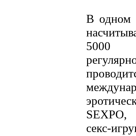
В одном 
насчиты
5000 
регуляр
проводит
междунар
эротиче
SEXPO,
секс-иг