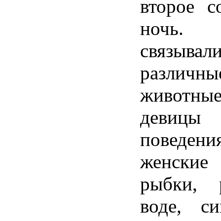
второе с
ночь.
связыв
различн
животны
девиц
поведе
женски
рыбки, 
воде, си