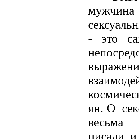
мужчина 
сексуаль
- это с
непосред
выражени
взаимоде
космиче
ян. О сек
весьма
писали и