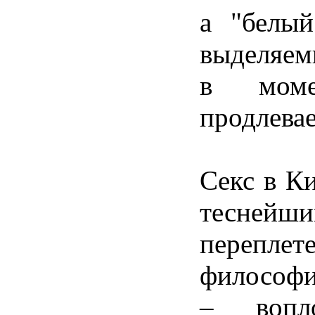
а "белый
выделяе
в моме
продлевае
Секс в Ки
тесней
пере
философ
– вопл