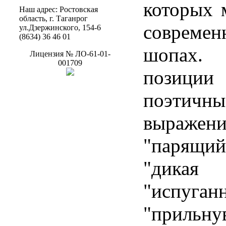
которых 
Наш
адрес
:
Ростовская
область
, г.
Таганрог
соврем
ул.Дзержинского
, 154-6
(8634) 36 46 01
шопах
Лицензия
№
ЛО-61-01-
001709
позиции
поэтичн
выраже
"парящ
"дика
"испуга
"прильну