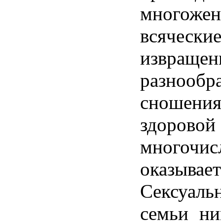
многожен
всячес
извращ
разнообр
сношени
здо
многочис
оказыва
Сексуа
семьи ни