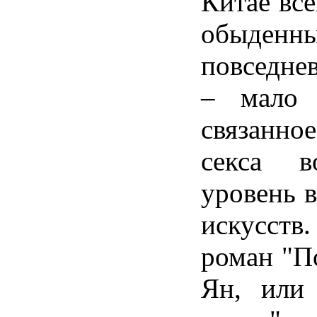
Китае все
обыд
повседне
– мало 
связанно
секса в
уровень 
искусст
роман "П
Ян, или