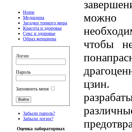
заверше
Home
можн
Медицина
Загадки тонкого мира
необход
Красота и здоровье
Секс и здоровье
Образ женщины
чтобы не
понапрас
Логин
драгоце
Пароль
цзин
Запомнить меня
разрабат
различн
Забыли пароль?
Забыли логин?
предотвр
Оценка лабораторных