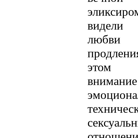
эликсир
видели
любви 
продлен
этом 
внимание
эмоцио
техниче
сексуаль
отношен