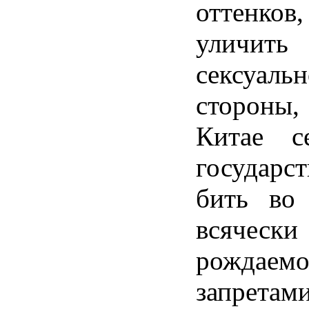
оттенков
уличить
сексуальн
стороны
Китае се
государ
бить во 
всяческ
рождаем
запр