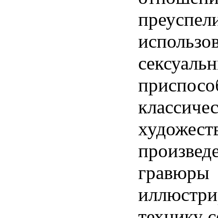
преу
использо
сексуаль
приспос
классиче
художест
произвед
гравюры
иллюстри
технику с