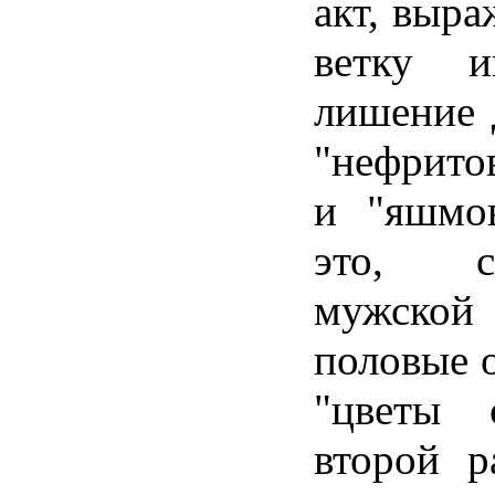
акт, выра
ветку и
лишение 
"нефрито
и "яшмо
это, со
мужско
половые о
"цветы 
второй р