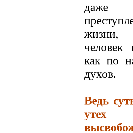
даже 
преступ
жизни,
человек
как по 
духов.
Ведь сут
уте
высвобо