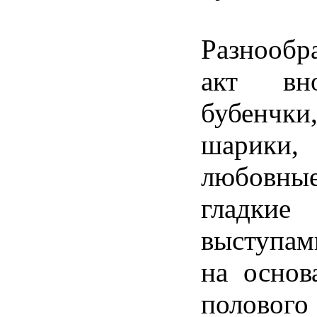
Разнообр
акт вн
бубенчк
шарик
любовн
гладк
выступам
на основ
полово