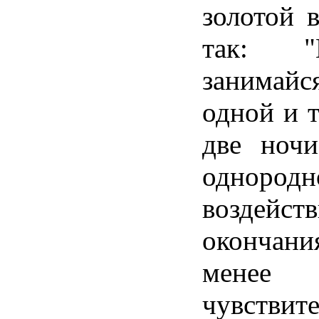
золотой в
так: "
занимай
одной и 
две ноч
однородн
воздейс
окончан
менее
чувствит