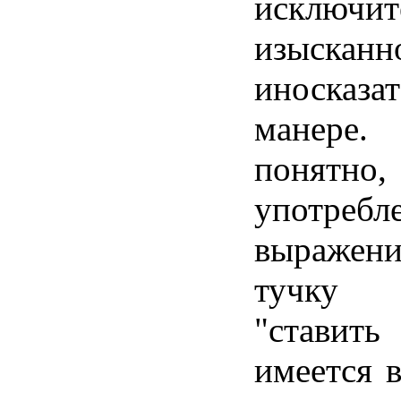
исклю
изысканн
иносказа
манере
понятн
употребл
выражен
тучку 
"ставить
имеется 