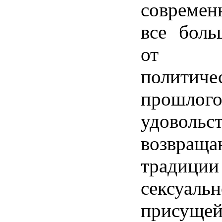
совреме
все боль
от с
политиче
прош
удовольс
возвр
тради
сексуал
присущ