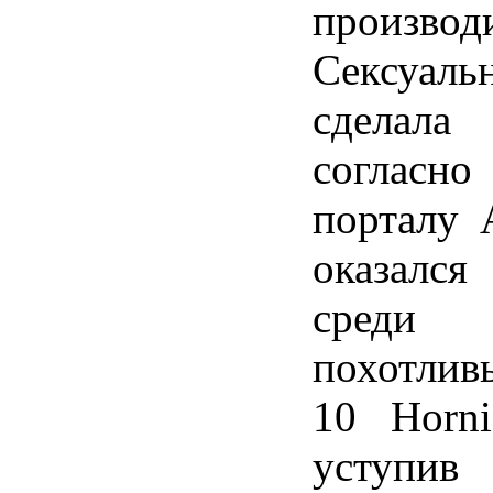
производ
Сексуаль
сделала
согласн
порталу 
оказалс
среди
похотлив
10 Hornie
уступив