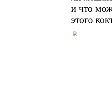
и что
мож
этого
кок