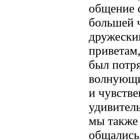
общение
большей
дружески
приветам
был
потр
волнующ
и
чувств
удивител
мы
также
общались