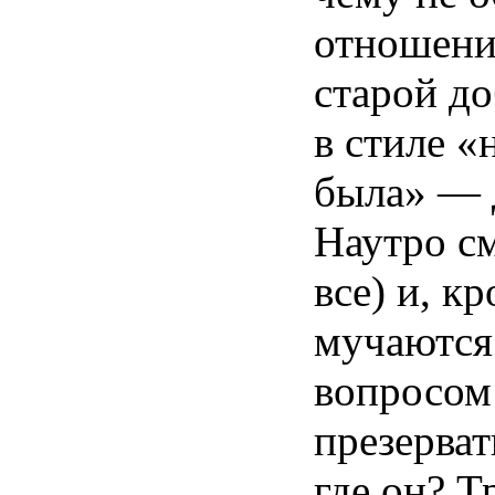
отношени
старой
до
в
стиле
«
была
» —
Наутро
с
все) и,
кр
мучаются
вопросом
презерват
где
он
?
Т