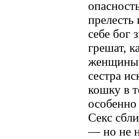
опасность
прелесть
себе бог 
грешат, к
женщины
сестра ис
кошку в т
особенно 
Секс сбли
— но не н