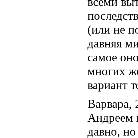
всеми
вы
последст
(или
не
п
давняя
ми
самое
он
многих
ж
вариант
т
Варвара, 
Андреем 
давно, но