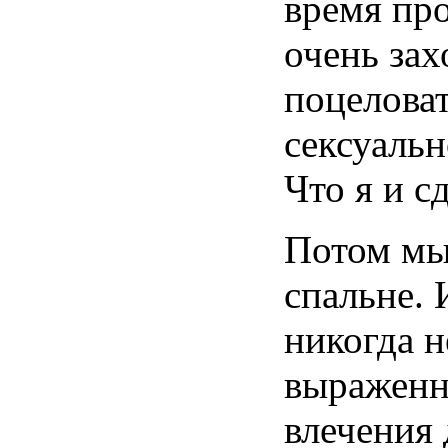
время
пр
очень
зах
поцелова
сексуальн
Что я и
с
Потом
м
спальне
.
никогда
н
выраженн
влечения