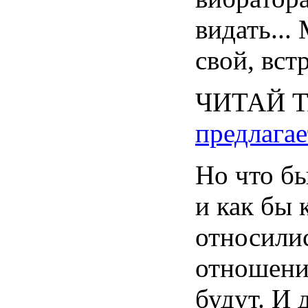
видать
...
свой
,
вст
ЧИТАЙ
предлагае
Но
что
б
и как
бы
относили
отношени
будут
. И