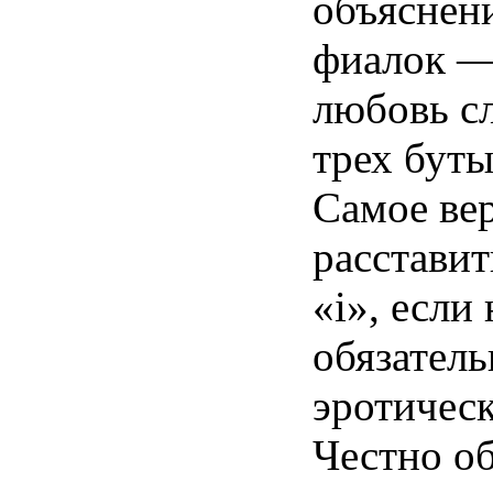
объяснени
фиалок —
любовь с
трех буты
Самое ве
расставит
«i», если 
обязатель
эротическ
Честно о