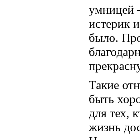
умницей
истерик
было
.
Пр
благодар
прекрасн
Такие
от
быть
хор
для тех, 
жизнь
до