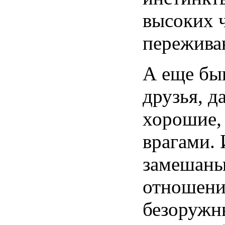
высоких 
пережива
А еще быв
друзья, д
хорошие, 
врагами. 
замешаны
отношения
безоружн