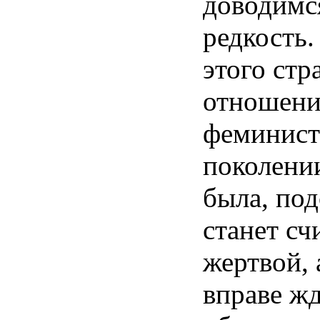
доводимс
редкость.
этого стр
отношени
феминист
поколени
была, под
станет сч
жертвой, 
вправе ж