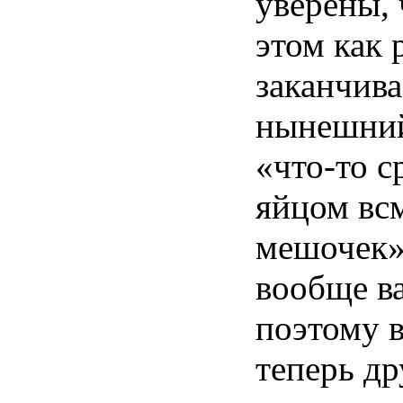
уверены, 
этом как 
заканчива
нынешний
«что-то с
яйцом всм
мешочек
вообще ва
поэтому 
теперь др