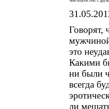
Чем опасен секс с друз
31.05.201
Говорят
,
мужчино
это
неуда
Какими
б
ни
были
всегда
бу
эротичес
ли
мешат