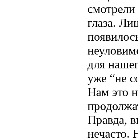
смотрели
глаза
.
Ли
появилос
неуловим
для
наше
уже
“не
с
Нам это
н
продолжа
Правда
,
в
нечасто
.