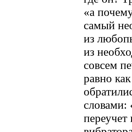
«а
почем
самый
не
из
любоп
из
необх
совсем
пе
равно
ка
обратили
словами
: 
переучет
вибратор