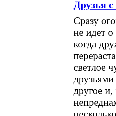
Друзья
с
Сразу
ог
не
идет
о
когда
дру
перераст
светлое
ч
друзьями
другое
и,
непредна
нескольк