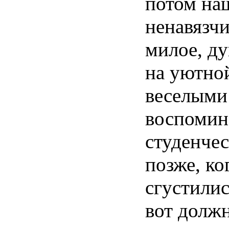
потом
на
ненавязч
милое
,
ду
на
уютно
веселыми
воспомин
студенче
позже
,
ко
сгустили
вот
долж