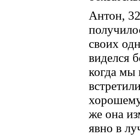
Антон
, 3
получило
своих
од
виделся
б
когда
мы
встретил
хорошем
же
она
из
явно
в
лу