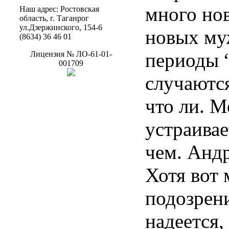
много но
Наш
адрес
:
Ростовская
область
, г.
Таганрог
ул.Дзержинского
, 154-6
новых му
(8634) 36 46 01
периоды 
Лицензия
№
ЛО-61-01-
001709
случаются
что ли. М
устраива
чем. Андр
Хотя вот
подозрени
надеется,