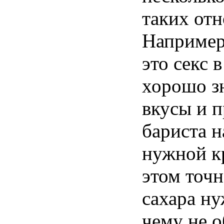
таких
от
Наприме
это
секс
хорошо
з
вкусы
и
п
бариста
н
нужной
к
этом
точн
сахара
ну
чему
не
о