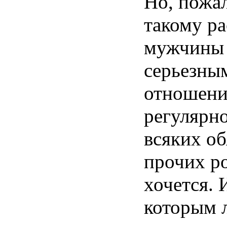
Но
,
пожа
такому
ра
мужчины
серьезны
отношен
регулярн
всяких
об
прочих
р
хочется
.
которым