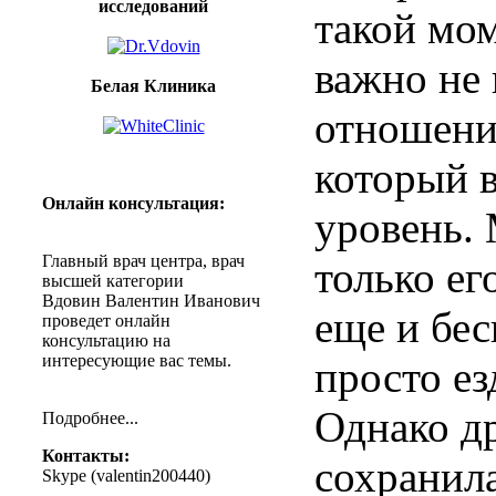
исследований
такой мом
важно не 
Белая Клиника
отношени
который 
Онлайн
консультация
:
уровень.
Главный
врач
центра
,
врач
только ег
высшей
категории
Вдовин
Валентин
Иванович
еще и бес
проведет
онлайн
консультацию
на
интересующие
вас
темы
.
просто ез
Однако д
Подробнее
...
Контакты
:
сохранил
Skype (
valentin200440
)