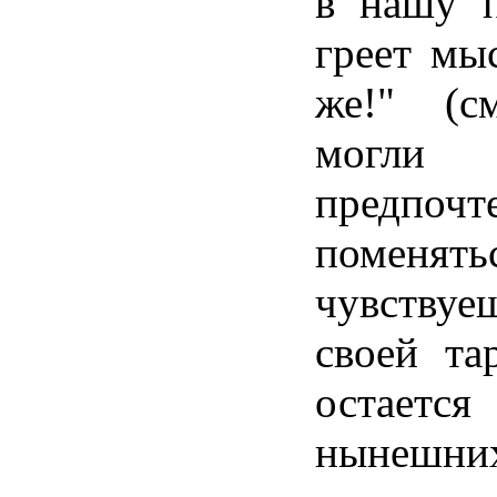
в нашу п
греет мыс
же!" (с
могл
предпо
поменятьс
чувству
своей т
остает
нынеш