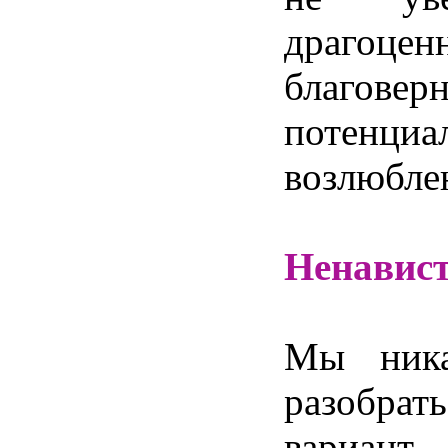
драгоцен
благов
потенциа
возлюбле
Ненавис
Мы ник
разобра
вариант