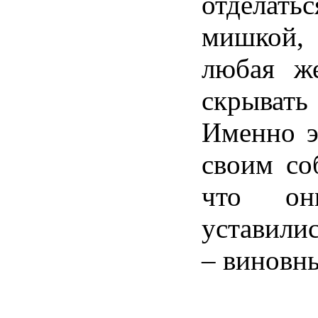
отделат
мишкой
любая ж
скрывать
Именно э
своим со
что он
уставилис
– виновн