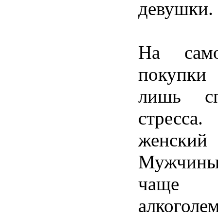
девушки.
На сам
покупки
лишь сп
стресс
женск
Мужчины 
чаще 
алкоголе