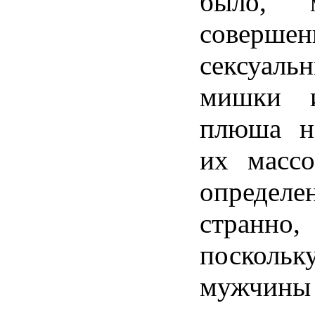
было, 
соверше
сексуал
мишки 
плюша н
их масс
определен
странн
поскол
мужчин