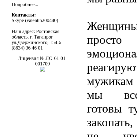
Подробнее
...
Контакты
:
Skype (
valentin200440
)
Женщин
Наш
адрес
:
Ростовская
прос
область
, г.
Таганрог
ул.Дзержинского
, 154-6
(8634) 36 46 01
эмоцион
Лицензия
№
ЛО-61-01-
реагиру
001709
мужикам 
мы все
готовы т
закопать
не ув