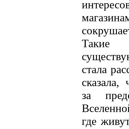
интере
магаз
сокрушае
Таки
сущест
стала рас
сказала, 
за пред
Вселенной
где живу