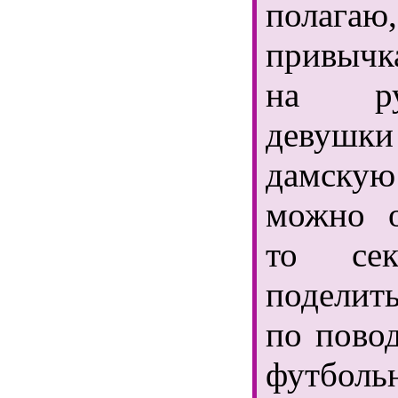
полагаю,
привыч
на ру
девушки
дамску
можно о
то сек
поделит
по пово
футболь