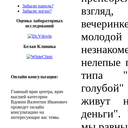
Забыли пароль?
взгляд
Забыли логин?
вечерин
Оценка лабораторных
исследований
молодой
незнак
Белая Клиника
нелепые 
типа "
Онлайн
консультация
:
голубой
Главный
врач
центра
,
врач
высшей
категории
живут н
Вдовин
Валентин
Иванович
проведет
онлайн
деньги".
консультацию
на
интересующие
вас
темы
.
мы равны