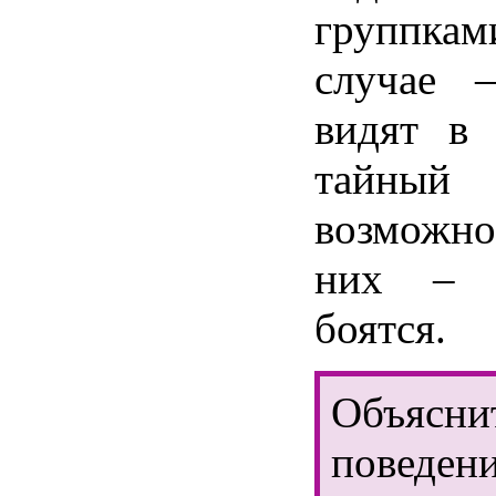
группка
случае 
видят в 
тайны
возможно
них – и
боятся.
Объясни
поведен