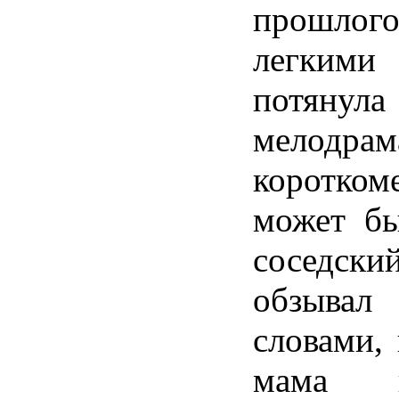
прошлог
легкими
потян
мелодрам
коротко
может бы
соседск
обзывал
словами, 
мама 