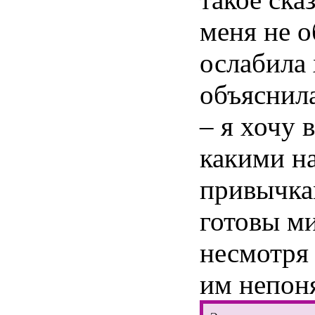
меня не о
ослабила 
объяснила
– я хочу 
какими н
привычк
готовы ми
несмотря 
им непон