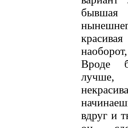
бывша
нынеш
красива
наоборот
Вроде б
лучше,
некраси
начинаеш
вдруг и т