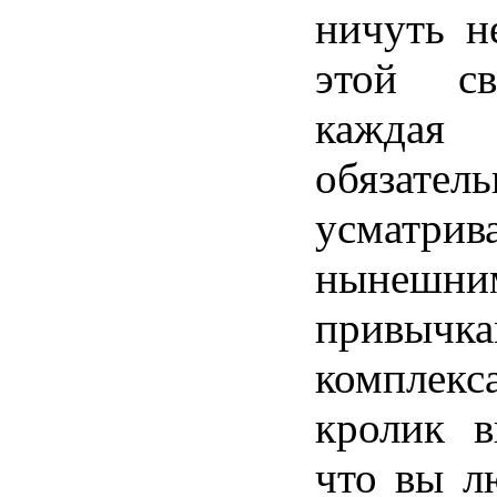
ничуть н
этой св
кажда
обязатель
усматрив
нынешни
привы
комплек
кролик в
что вы л