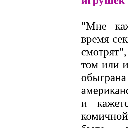
игрушек
"Мне ка
время сек
смотрят",
том или 
обыгран
америка
и кажет
комичной