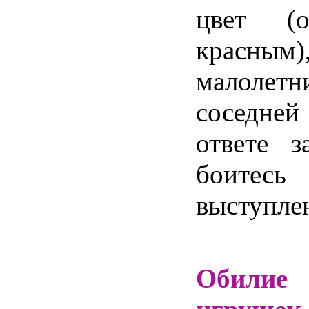
цвет 
красны
малолетн
соседне
ответе 
боитес
выступле
Обили