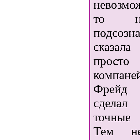
невозмо
то н
подсозн
сказала
прос
компан
Фрейд
сдела
точные 
Тем н