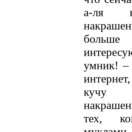
а-ля 
накраш
больше
интерес
умник! – 
интернет
кучу
накраше
тех, ко
муклами