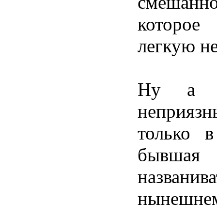
смешанн
которое
легкую н
Ну а в
неприязн
только в
бывшая
названи
нынешне