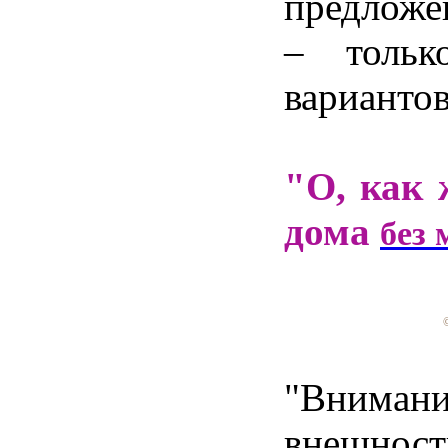
предложе
– тольк
вариантов
"О, как 
дома
без
"Внима
внешнос