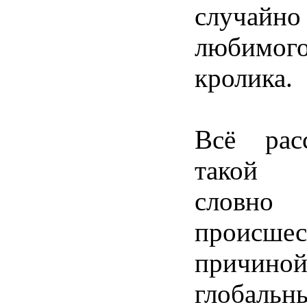
случайн
любимог
кролика.
Всё рас
такой 
словно
происше
причин
глобальн