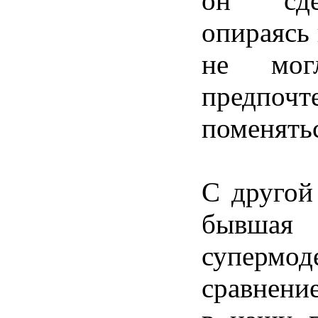
он сде
опираясь 
не мо
предпо
поменять
С другой
бывша
супер
сравнение