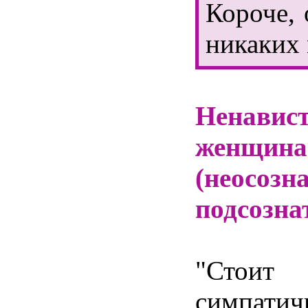
Короче,
никаких
Ненавис
женщин
(неосозн
подсозна
"Стоит 
симпати