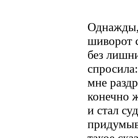
Однажды, 
шиворот с
без лишн
спросила:
мне раздр
конечно ж
и стал с
придумыв
такое ска