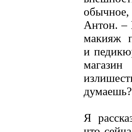
обычное
Антон. –
макияж 
и педикю
магазин
излишест
думаешь?
Я расска
что сейча