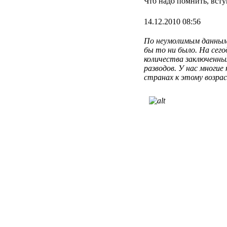
Что надо помнить, всту
14.12.2010 08:56
По
неумолимым
данны
бы
то
ни
было
.
На
сег
количества
заключенны
разводов
. У нас
многие
странах
к
этому
возра