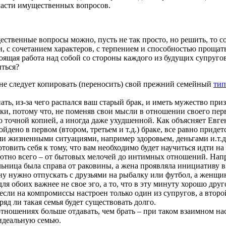
части имущественных вопросов.
ественные вопросы можно, пусть
не
так просто, но решить,
то
со
ми, с сочетанием характеров, с терпением и способностью прощат
тоящая работа над собой со стороны каждого
из
будущих супруго
иться?
не
следует
копировать (переносить)
свой
прежний семейный
тип
ать, из-за чего распался ваш старый
брак
, и иметь мужество
приз
и, потому что,
не
поменяв
свои
мысли в отношении своего пер
о точной копией, а
иногда
даже
ухудшенной. Как
объясняет
Евге
йдено в первом (втором, третьем и т.д.)
браке
, все равно придет
и жизненными ситуациями, например здоровьем, деньгами и.т.д
отовить
себя
к тому, что вам необходимо
будет
научиться идти
на
ютно
всего
–
от
бытовых мелочей
до
интимных
отношений
. Нап
ьница была справа
от
раковины, а жена проявляла инициативу в
у нужно отпускать с друзьями
на
рыбалку или футбол, а женщин
для
обоих
важнее
не
свое
эго, а
то
, что в эту минуту хорошо друг
если
на
компромиссы настроен
только
один
из
супругов, а
второ
ряд ли такая семья
будет
существовать
долго
.
 отношениях
больше
отдавать, чем брать – при таком взаимном н
идеальную семью.