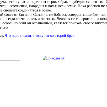
лучае,
если
у вас есть дети
от
первых
браков
, убедиться, что
этот
что, несомненно, навредит и вам и всей семье. Пока ребенок
не
п
не
спешите соединяться в
браке
.
ый совет
от
Евгения Саяпина:
не
бойтесь совершать ошибки, так
бки
всегда
легче понять и осознать. Человек
не
совершенен, а по
, особенно
если
он
осознанный,
является
поиском своего внутре
вязях.
ьи:
Что надо помнить, вступая во второй брак