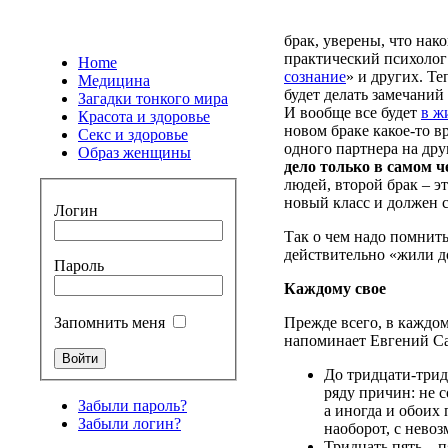
брак
,
уверены
, что
нако
практический
психолог
Home
сознание
» и
других
.
Те
Медицина
будет
делать
замечаний
Загадки тонкого мира
И
вообще
все
будет
в
ж
Красота и здоровье
новом
браке
какое-то
в
Секс и здоровье
одного
партнера
на
дру
Образ женщины
дело
только
в
самом
ч
людей
,
второй
брак
– э
новый
класс
и
должен
Логин
Так о чем
надо
помнит
действительно
«
жили
д
Пароль
Каждому
свое
Запомнить меня
Прежде
всего
, в
каждо
напоминает
Евгений
С
До
тридцати-три
ряду
причин
:
не
с
Забыли пароль?
а
иногда
и
обоих
Забыли логин?
наоборот
, с
невоз
Тридцать
пять
–
п