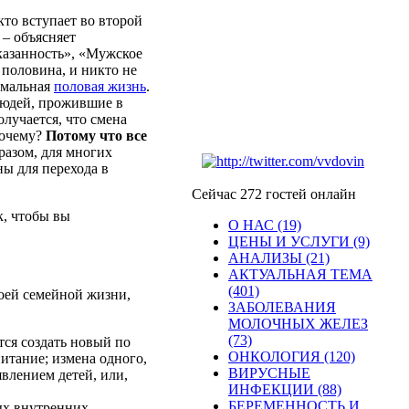
 кто
вступает
во
второй
, –
объясняет
казанность
», «
Мужское
половина
, и
никто
не
мальная
половая
жизнь
.
юдей
,
прожившие
в
олучается
, что
смена
очему
?
Потому
что все
разом
, для
многих
ны
для
перехода
в
Сейчас 272 гостей онлайн
к
,
чтобы
вы
О НАС (19)
ЦЕНЫ И УСЛУГИ (9)
АНАЛИЗЫ (21)
АКТУАЛЬНАЯ ТЕМА
(401)
оей
семейной
жизни
,
ЗАБОЛЕВАНИЯ
МОЛОЧНЫХ ЖЕЛЕЗ
(73)
тся
создать
новый
по
ОНКОЛОГИЯ (120)
питание
;
измена
одного
,
ВИРУСНЫЕ
явлением
детей
, или,
ИНФЕКЦИИ (88)
БЕРЕМЕННОСТЬ И
ых
внутренних