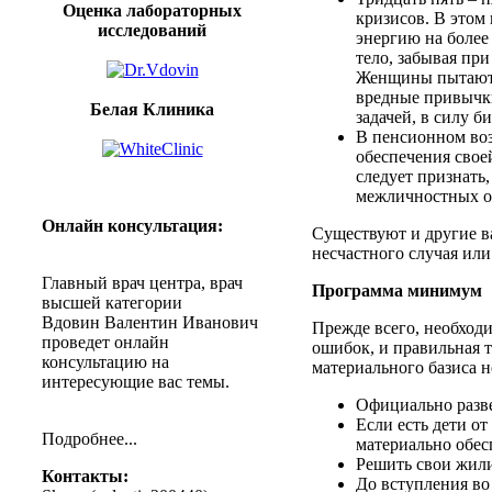
Оценка лабораторных
кризисов
. В
этом
исследований
энергию
на
более
тело
,
забывая
пр
Женщины
пытаю
вредные
привычк
Белая Клиника
задачей
, в
силу
би
В
пенсионном
во
обеспечения
свое
следует
признать
межличностных
Онлайн
консультация
:
Существуют и другие 
несчастного случая или
Главный
врач
центра
,
врач
Программа минимум
высшей
категории
Вдовин
Валентин
Иванович
Прежде
всего
, необход
проведет
онлайн
ошибок
, и правильная
консультацию
на
материального базиса
н
интересующие
вас
темы
.
Официально разве
Если есть дети
от
Подробнее
...
материально обесп
Решить
свои
жили
Контакты
:
До
вступления
во