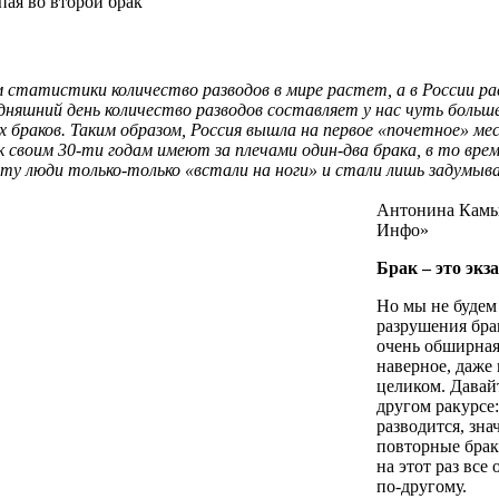
пая во второй брак
м
статистики
количество
разводов
в
мире
растет
, а в
России
ра
одняшний
день
количество
разводов
составляет
у нас
чуть
больш
х
браков
.
Таким
образом
,
Россия
вышла
на
первое
«
почетное
»
ме
к
своим
30-ти
годам
имеют
за
плечами
один-два
брака
, в
то
вре
сту
люди
только-только
«
встали
на
ноги
» и
стали
лишь
задумыв
Антонина
Камы
Инфо
»
Брак
– это
экз
Но
мы
не
будем
разрушения
бра
очень
обширна
наверное
,
даже
целиком
.
Давай
другом
ракурсе
разводится
,
зна
повторные
бра
на
этот
раз все
по-другому
.