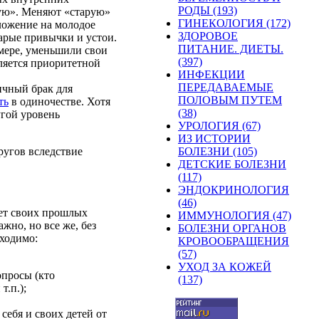
РОДЫ (193)
ую
».
Меняют
«
старую
»
ГИНЕКОЛОГИЯ (172)
ложение
на
молодое
ЗДОРОВОЕ
арые
привычки
и
устои
.
ПИТАНИЕ. ДИЕТЫ.
мере
,
уменьшили
свои
(397)
ляется
приоритетной
ИНФЕКЦИИ
ПЕРЕДАВАЕМЫЕ
ичный
брак
для
ПОЛОВЫМ ПУТЕМ
ть
в
одиночестве
.
Хотя
(38)
угой
уровень
УРОЛОГИЯ (67)
ИЗ ИСТОРИИ
угов вследствие
БОЛЕЗНИ (105)
ДЕТСКИЕ БОЛЕЗНИ
(117)
ЭНДОКРИНОЛОГИЯ
(46)
чет своих
прошлых
ИММУНОЛОГИЯ (47)
жно, но все же, без
БОЛЕЗНИ ОРГАНОВ
бходимо:
КРОВООБРАЩЕНИЯ
(57)
УХОД ЗА КОЖЕЙ
просы (кто
(137)
т.п.);
ь
себя
и своих
детей
от