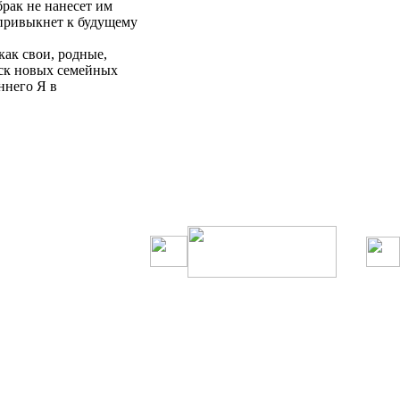
брак
не
нанесет им
ривыкнет к будущему
 как
свои
, родные,
иск
новых
семейных
ннего Я в