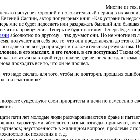
Многие
из
тех,
нец-то
наступает
хороший
и
положительный
период
в
их
жизни
Евгений
Саяпин
,
автор
популярных
книг
«Как
устранить
недос
перь
мне
не
будет
надоедать
или
раздражать
бывший
или
бывшая
и
читать
нравоучения
.
Теперь
не
будет
насилия
.
Теперь
будет
нор
изни
абсолютно
по-другому
– так
думают
они.
Но
не
многие
из
л
ремя
,
получают
для
себя
все
то
, что они
представляли
до
этого
.
П
гого
далеко
не
всегда
приводит
к
положительным
результатам
.
П
еловеке
, в его
мыслях
, в его
голове
, в его
поступках
!
Таким
об
то как
остаться
на
второй
год в
школе
, где
человек
не
сдал
экзаме
снова
проходить
все
то
, что
он
не
прошел
.
ь
, что
надо
сделать
для
того
,
чтобы
не
повторять
прошлых
ошибо
олго
и
счастливо
»?
м
возрасте
существуют
свои
приоритеты
и
цели
по
изменению
св
аяпин
.
дцати
пяти
лет
молодые
люди
разочаровываются
в
браке
и
пытаю
ошлись
характерами
,
абсолютно
разные
взгляды
,
привычки
,
вос
партнеров
;
неустроенность
в
жилищном
вопросе
;
проблемы
с
по
можностью
их
появления
и т. д.
ятьдесят
лет, это
период
середины
жизни
,
период
наиболее
остр