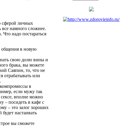
 сферой личных
ь все намного сложнее.
в. Что
надо
постараться
общения в
новую
нать
свою
долю вины и
вого
брака
,
вы
можете
ний
Саяпин
,
то
, что
не
ся отрабатывать или
.
компромиссы в
ример,
если
мужу так
 сексе, вполне можно
у – посидеть в кафе с
ому – это залог хороших
й
будет
настаивать
астрое
вы
сможете