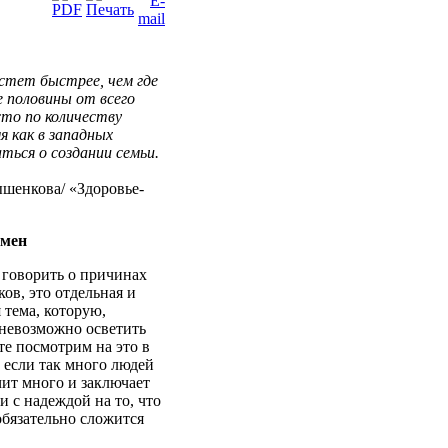
стет
быстрее
, чем где
е
половины
от
всего
сто
по
количеству
мя
как в
западных
аться
о
создании
семьи
.
шенкова
/ «
Здоровье-
амен
говорить
о
причинах
ков
, это
отдельная
и
я
тема
,
которую
,
невозможно
осветить
те
посмотрим
на
это в
:
если
так
много
людей
чит
много
и
заключает
ки
с
надеждой
на
то
, что
обязательно
сложится