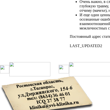
Очень важно, в с
глубокую травму, 
отчиму (мачехе),
И еще один ценн
осознанные оши
взаимоотношений
межличностных
с
Постоянный адрес стат
LAST_UPDATED2