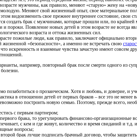
возрасте
мужчины
, как
правило
,
меняют
«
старую
»
жену
на
«
нов
молодую
.
Меняют
свой
жизненный
опыт
,
свое
материальное
по
и
этом
видоизменить
свое
прежнее
внутреннее
состояние
,
свои
ст
тся
создать
брак
с
мужчинами
,
которые
прошли
или,
по
крайней
и
и
пороки
.
Появление
новых
детей
в
этом
возрасте
не
всегда
яв
ологического
возраста
и
оттока
жизненных
сил.
зрасте
пожилые
люди
, как
правило
,
заключают
официально
втор
й
жизненной
«
безопасности
», а
именно
не
встречать
свою
старос
, что
искренность
и
взаимные
чувства
зачастую
имеют
совсем
др
отношений
.
варианты, например, повторный
брак
после смерти
одного
из
супр
 болезни.
имо позаботиться о прозаическом.
Хотя
и любовь, и доверие, и у
 тактика в отношении
детей
от
первых
браков
– все это
не
менее ва
евозможно
построить
новую
семью. Поэтому, прежде
всего
, нео
стись с первым партнером;
первого
брака
,
то
урегулировать финансово-организационные во
ечивает, с кем и где живут,
количество
и
время
свиданий и т.д. и 
щные вопросы;
второй
брак
лучше подписать брачный договор,
чтобы
защитит