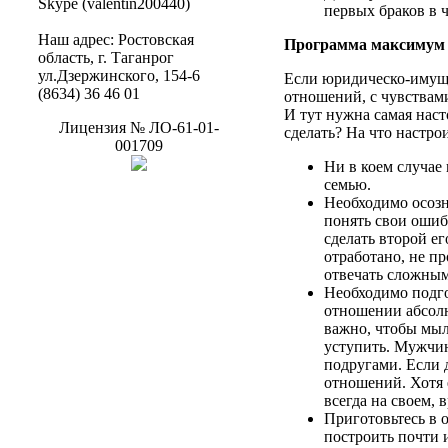
Skype (
valentin200440
)
первых
браков
в 
Наш
адрес
:
Ростовская
Программа максимум
область
, г.
Таганрог
ул.Дзержинского
, 154-6
Если юридическо-имущ
(8634) 36 46 01
отношений
, с чувства
И тут нужна самая нас
Лицензия
№
ЛО-61-01-
сделать
?
На
что настро
001709
Ни в коем случае
семью.
Необходимо осозн
понять
свои
ошибк
сделать
второй
ег
отработано,
не
про
отвечать сложным
Необходимо подг
отношении
абсол
важно,
чтобы
мыл
уступить. Мужчин
подругами. Если 
отношений
.
Хотя
всегда
на
своем, в
Приготовьтесь в
построить почти 