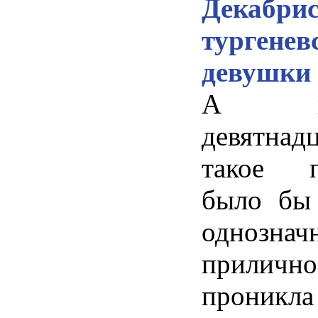
Декаб
тургенев
девушки
А в
девятнад
такое п
было бы 
одноз
прилично
прони