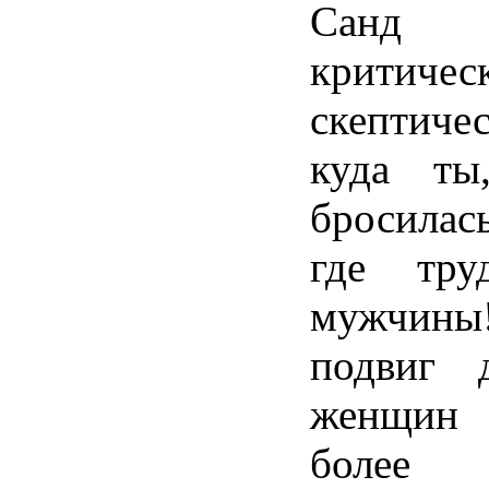
Санд 
крити
скептич
куда ты
бросилас
где тру
мужчи
подвиг д
женщин 
боле