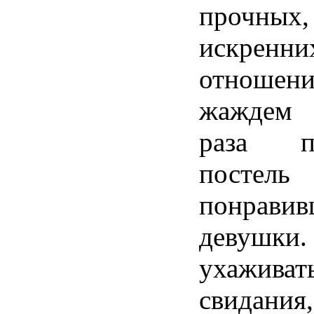
прочных
искренни
отношен
жаждем 
раза п
постель
понрави
девушки
ухаживат
свидани