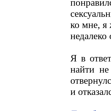
понравилс
сексуаль
ко мне, я
недалеко 
Я в отве
найти не
отвернул
и отказа