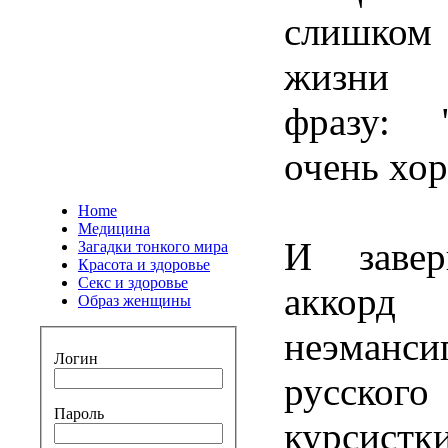
слишко
жизни п
фразу: 
очень х
Home
Медицина
И завер
Загадки тонкого мира
Красота и здоровье
Секс и здоровье
аккорд
Образ женщины
неэманси
Логин
русског
Пароль
курс