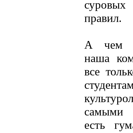
суров
правил.
А чем 
наша ко
все толь
студента
культуро
самыми 
есть гум