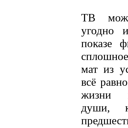
ТВ може
угодно и
показе ф
сплошное
мат из у
всё равн
жизни 
души, 
предшест