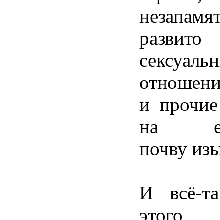
незапамя
развито
сексуаль
отношени
и прочие
на евр
почву изы
И всё-т
этого 