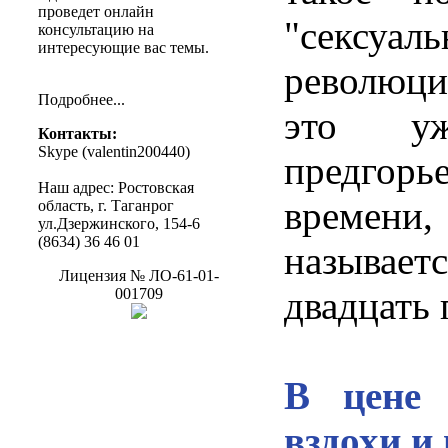
проведет
онлайн
"сексуаль
консультацию
на
интересующие
вас
темы
.
революц
Подробнее
...
это уж
Контакты
:
Skype (
valentin200440
)
предго
Наш
адрес
:
Ростовская
време
область
, г.
Таганрог
ул.Дзержинского
, 154-6
(8634) 36 46 01
называ
Лицензия
№
ЛО-61-01-
двадцать
001709
В цене 
вздохи и