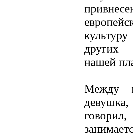
привне
европейс
культу
других
нашей пл
Между п
девушка,
говори
занимает