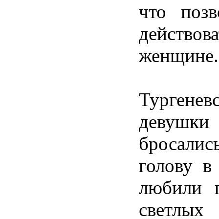
что позв
действова
женщине.
Тургенев
деву
бросали
голову в
любили п
светлых 