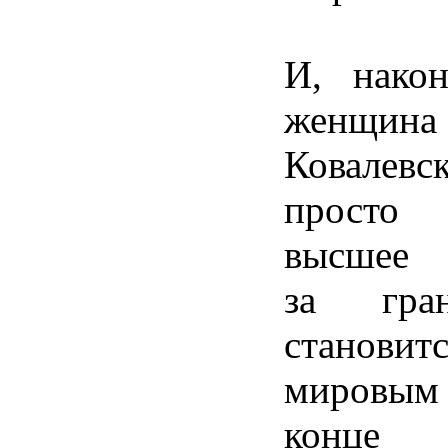
И, након
женщи
Ковале
просто
высшее о
за гра
становит
мировым 
конце 