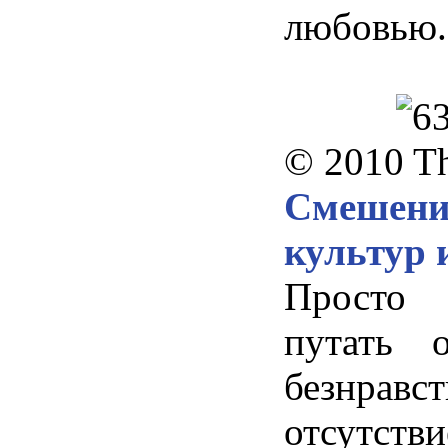
любовью.
© 2010 T
Смешен
культур 
Просто
путать о
безнравс
отсутств