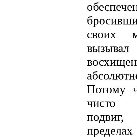
обеспече
бросив
своих м
вызывал
восхищен
абсолю
Потому ч
чисто
подвиг,
пределах