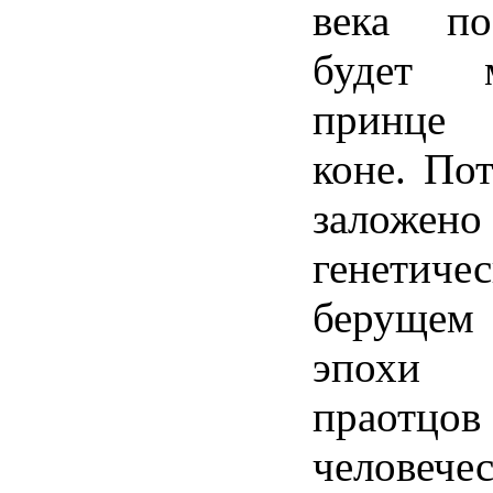
века поз
будет 
принце
коне. По
заложен
генетиче
берущем
эпохи б
праотцов
человеч