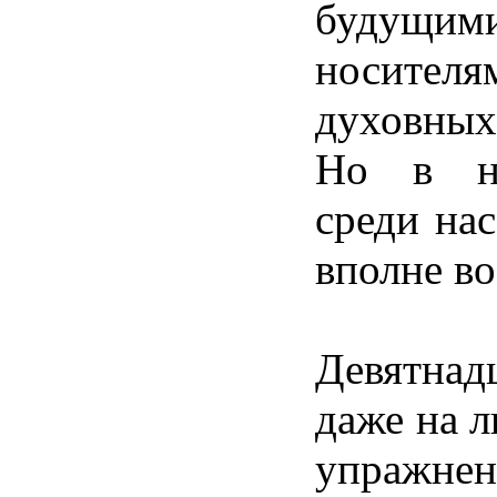
будущим
носителя
духовных
Но в н
среди нас
вполне в
Девятна
даже на 
упражн