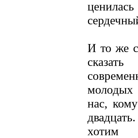
ценилась
сердечны
И то же 
сказ
современ
молодых
нас, ком
двадцат
хотим