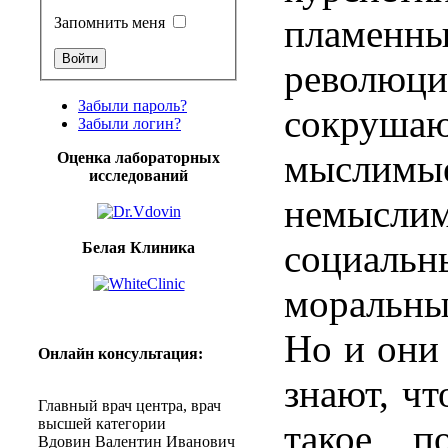
пламенны
Запомнить меня
революци
Забыли пароль?
сокруш
Забыли логин?
мысл
Оценка лабораторных
исследований
немысли
социа
Белая Клиника
моральны
Но и они
Онлайн
консультация
:
знают, чт
Главный
врач
центра
,
врач
высшей
категории
такое по
Вдовин
Валентин
Иванович