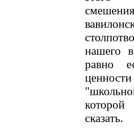
смешени
вавилонс
столпотв
нашего в
равно е
ценности
"школьно
которой
сказать.