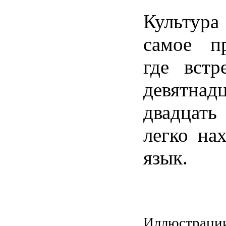
Культур
самое пр
где встр
девятнад
двадцать
легко на
язык.
Иллюстрации