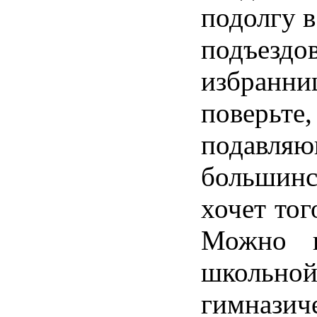
подолгу 
подъез
избра
поверьте,
подавляю
большинс
хочет тог
Можно н
школь
гимназич