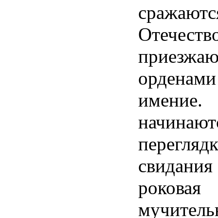
сражаютс
Отечеств
приезжаю
орденами
имени
начинают
перегляд
свидания
роко
мучитель