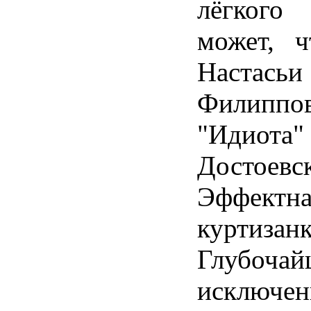
лёгкого 
может, ч
Настасьи
Филип
"Идиота"
Достоевск
Эффектна
куртизанк
Глубочай
исклю