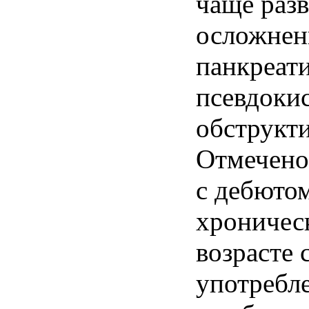
чаще раз
осложнен
панкреати
псевдокис
обструкти
Отмечено,
с дебюто
хроническ
возрасте 
употребле