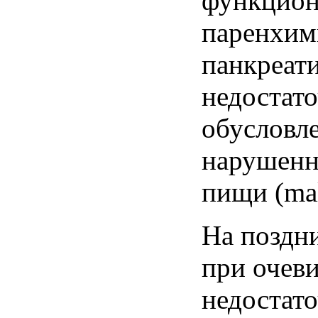
функцио
паренхим
панкреат
недостато
обусловл
нарушенн
пищи (mal
На поздн
при очев
недостат