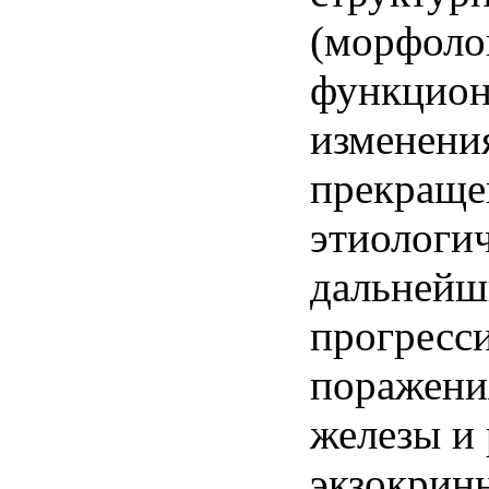
(морфоло
функцио
изменени
прекраще
этиологич
дальней
прогресс
поражени
железы и
экзокрин