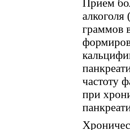
Прием бо
алкоголя 
граммов в
формиров
кальциф
панкреат
частоту ф
при хрон
панкреати
Хроничес