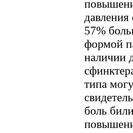
повышени
давления 
57% боль
формой п
наличии 
сфинктер
типа мог
свидетель
боль били
повышени