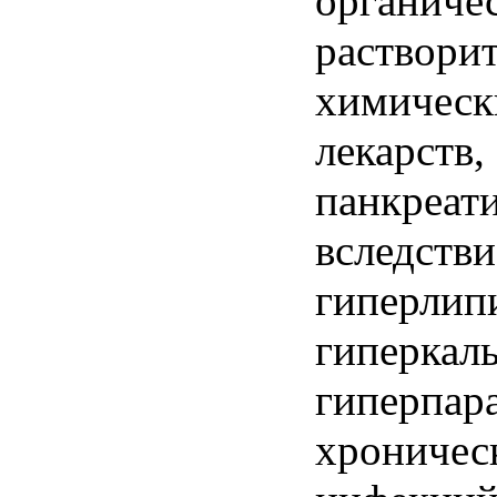
органиче
растворит
химическ
лекарств,
панкреат
вследстви
гиперлип
гиперкал
гиперпара
хроничес