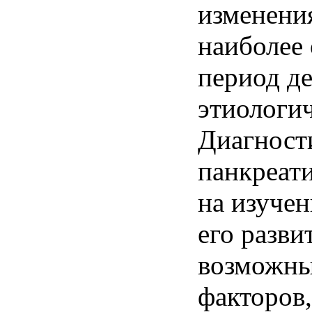
изменени
наиболее 
период д
этиологич
Диагност
панкреат
на изучен
его разви
возможны
факторов,