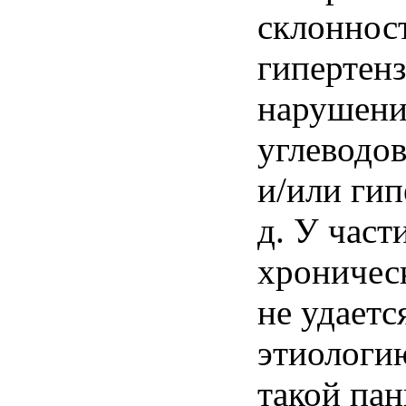
склоннос
гипертен
нарушени
углеводо
и/или гип
д. У част
хроничес
не удаетс
этиологи
такой пан