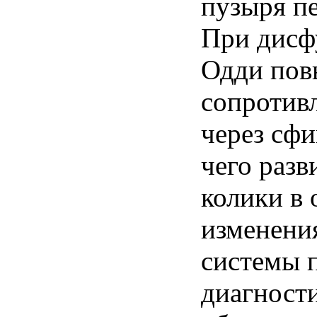
пузыря п
При дисф
Одди пов
сопротив
через сфи
чего раз
колики в 
изменени
системы 
диагност