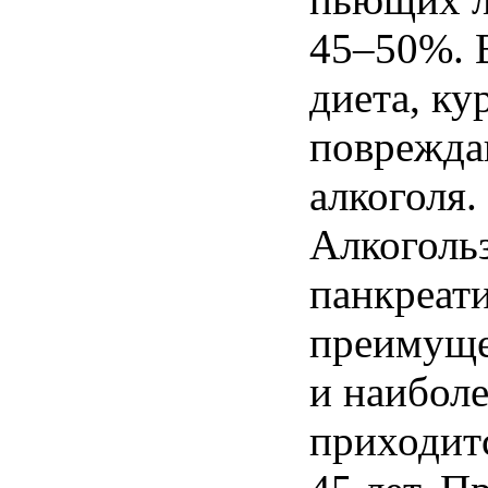
45–50%. 
диета, ку
поврежда
алкоголя.
Алкоголь
панкреати
преимуще
и наиболе
приходитс