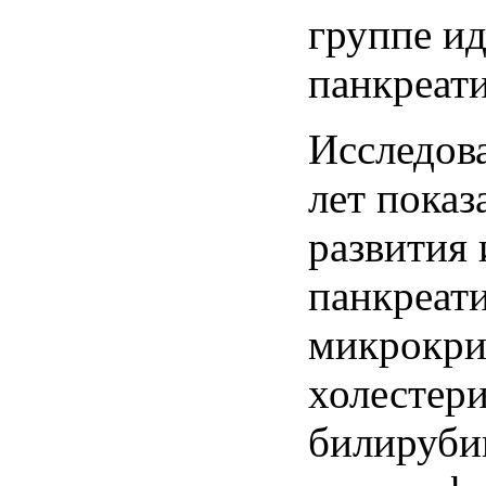
группе и
панкреати
Исследов
лет показ
развития
панкреат
микрокри
холестери
билируби