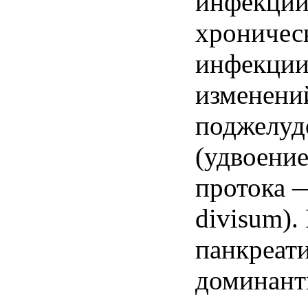
инфекций 
хроничес
инфекции
изменени
поджелуд
(удвоение
протока —
divisum).
панкреати
доминант