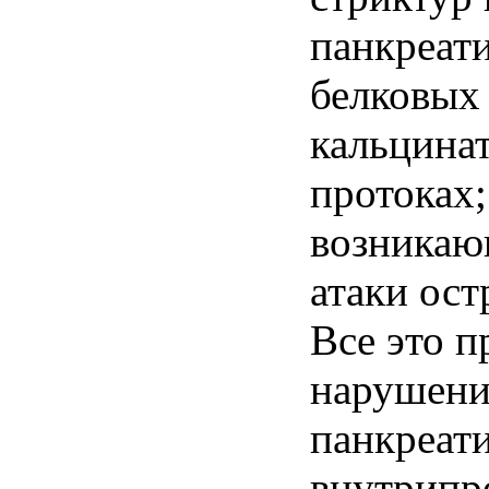
панкреати
белковых
кальцинат
протоках;
возникаю
атаки ост
Все это п
нарушени
панкреати
внутрипр