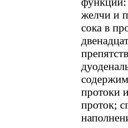
функции: 
желчи и 
сока в пр
двенадца
препятст
дуоденал
содержим
протоки 
проток; с
наполнен