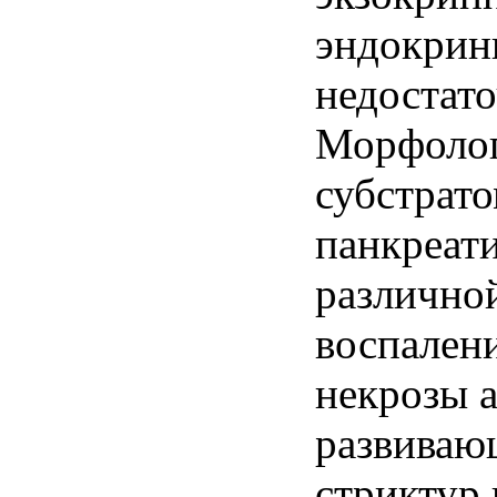
эндокрин
недостато
Морфоло
субстрат
панкреат
различной
воспалени
некрозы 
развиваю
стриктур 