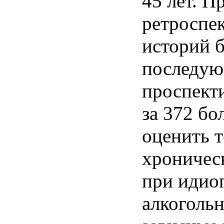
45 лет. 
ретроспе
историй б
последу
проспект
за 372 б
оценить 
хроничес
при идио
алкогольн