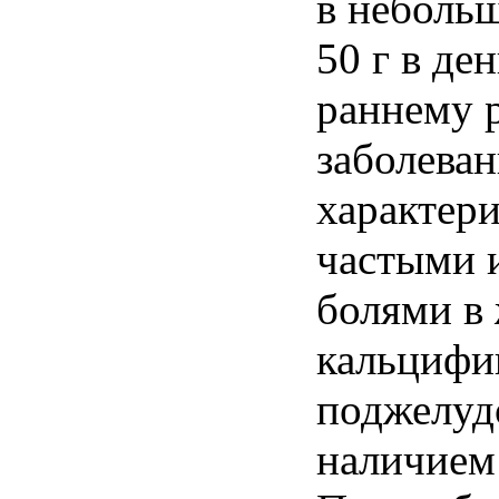
в небольш
50 г в де
раннему 
заболеван
характер
частыми 
болями в 
кальцифи
поджелуд
наличием