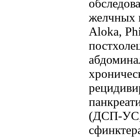
обследов
желчных 
Aloka, Phi
постхоле
абдомина
хроничес
рецидив
панкреат
(ДСП-УС
сфинктер