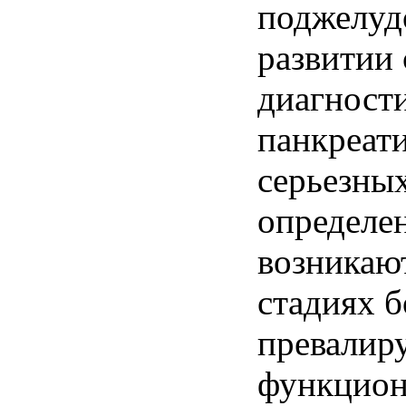
поджелуд
развитии 
диагност
панкреати
серьезных
определе
возникаю
стадиях б
превалир
функцион