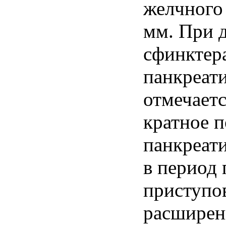
желчного 
мм. При 
сфинктер
панкреати
отмечаетс
кратное 
панкреат
в период
приступов
расширен