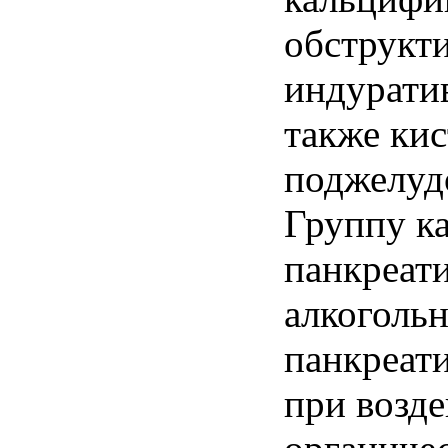
обструкт
индуратив
также ки
поджелуд
Группу 
панкреат
алкогольн
панкреат
при возд