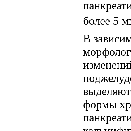
панкреати
более 5 м
В зависи
морфолог
изменени
поджелуд
выделяют
формы хр
панкреати
кальциф