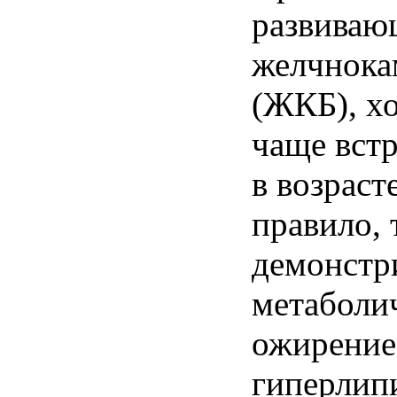
развиваю
желчнока
(ЖКБ), хо
чаще вст
в возраст
правило, 
демонстр
метаболи
ожирение
гиперлип