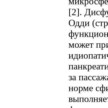
микросфе
[2]. Дис
Одди (ст
функцион
может пр
идиопати
панкреати
за пассаж
норме сф
выполняе