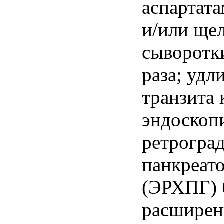
аспартат
и/или ще
сыворотки
раза; удл
транзита 
эндоскоп
ретрогра
панкреат
(ЭРХПГ) 
расширен