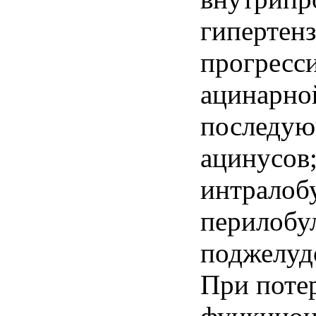
гипертенз
прогресс
ацинарно
последую
ацинусов
интралоб
перилобу
поджелуд
При поте