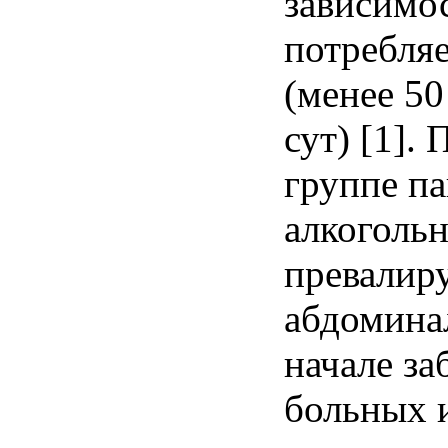
зависимос
потребля
(менее 50 
сут) [1]. 
группе па
алкоголь
превалир
абдомина
начале за
больных 