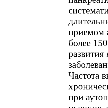
системат
длительны
приемом а
более 150
развития
заболеван
Частота 
хроничес
при ауто
пьющих л