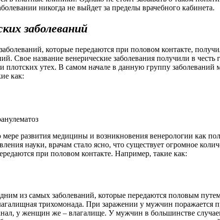
болевании никогда не выйдет за пределы врачебного кабинета.
ских заболеваний
аболеваний, которые передаются при половом контакте, получи
ий. Свое название венерические заболевания получили в честь 
и плотских утех. В самом начале в данную группу заболеваний 
ие как:
анулематоз
о мере развития медицины и возникновения венерологии как по
вления науки, врачам стало ясно, что существует огромное коли
ередаются при половом контакте. Например, такие как:
одним из самых заболеваний, которые передаются половым путем
влагалищная трихомонада. При заражении у мужчин поражается п
нал, у женщин же – влагалище. У мужчин в большинстве случае