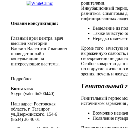
родителями.
Инкубационный период 
разниться. Симптомы д
инфицированных людей.
Онлайн
консультация
:
Выделение из пол
Также зачастую б
Главный
врач
центра
,
врач
Нередко отмечает
высшей
категории
Кроме того, зачастую 
Вдовин
Валентин
Иванович
выраженную слабость, 
проведет
онлайн
своевременно не диагн
консультацию
на
Особое коварство данно
интересующие
вас
темы
.
но и другие жизненно 
зрения, печень и желуд
Подробнее
...
Генитальный г
Контакты
:
Skype (
valentin200440
)
Генитальный герпес мож
источником заражения 
Наш
адрес
:
Ростовская
область
, г.
Таганрог
Возможно незнач
ул.Дзержинского
, 154-6
Появление пузыр
(8634) 36 46 01
Пузырьки наполнены пр