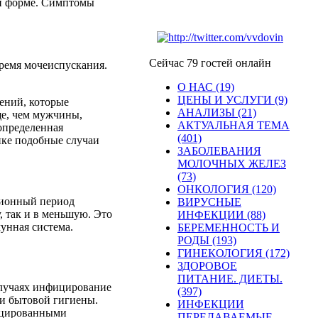
ой форме. Симптомы
Сейчас 79 гостей онлайн
ремя мочеиспускания.
О НАС (19)
ЦЕНЫ И УСЛУГИ (9)
ений, которые
АНАЛИЗЫ (21)
ще, чем мужчины,
АКТУАЛЬНАЯ ТЕМА
определенная
(401)
ике подобные случаи
ЗАБОЛЕВАНИЯ
МОЛОЧНЫХ ЖЕЛЕЗ
(73)
ОНКОЛОГИЯ (120)
ационный период
ВИРУСНЫЕ
, так и в меньшую. Это
ИНФЕКЦИИ (88)
мунная система.
БЕРЕМЕННОСТЬ И
РОДЫ (193)
ГИНЕКОЛОГИЯ (172)
ЗДОРОВОЕ
ПИТАНИЕ. ДИЕТЫ.
случаях инфицирование
(397)
и бытовой гигиены.
ИНФЕКЦИИ
фицированными
ПЕРЕДАВАЕМЫЕ