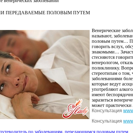
е венерических заболеваний
И ПЕРЕДАВАЕМЫЕ ПОЛОВЫМ ПУТЕМ
Венерические
забо
называют
,
заболева
половым
путем…
П
говорить
вслух
,
обс
знакомыми…
Зачас
стесняются
говорит
венерологом
,
отказ
поликлинику
.
Вопр
стереотипам
о том,
заболеваниями
бол
которые
ведут
асоц
употребляют
алкого
имеют
беспорядочн
заразиться
венерич
может
практически
Консультация
www
Консультация
www
путеводитель по заболеваниям, передающимся половым путем