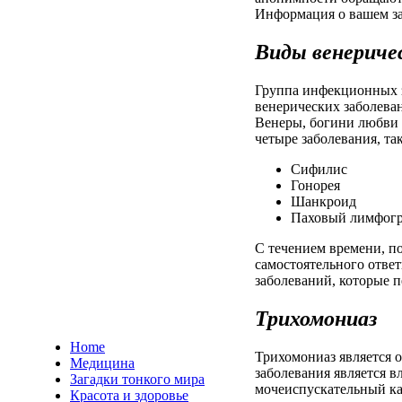
Информация о вашем за
Виды венериче
Группа инфекционных з
венерических заболеван
Венеры, богини любви 
четыре заболевания, так
Сифилис
Гонорея
Шанкроид
Паховый лимфогр
С течением времени, п
самостоятельного ответ
заболеваний, которые п
Трихомониаз
Home
Трихомониаз является 
Медицина
заболевания является 
Загадки тонкого мира
мочеиспускательный ка
Красота и здоровье