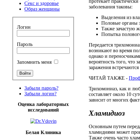
протекает практически
Секс и здоровье
заболевания таковы:
Образ женщины
Выделения из вла
Половые органы 
Логин
Также зачастую 
Попытка полового
Пароль
Передается трихомониа
возникают во время по
однако и переносчикам
вероятность того, что 
Запомнить меня
заражения встречаются 
ЧИТАЙ ТАКЖЕ -
Проф
Забыли пароль?
Трихомониаз, как и люб
Забыли логин?
составляет около 10 су
зависит от многих факт
Оценка лабораторных
исследований
Хламидиоз
Основным путем переда
хламидиями может про
Белая Клиника
Также очень часто хлам