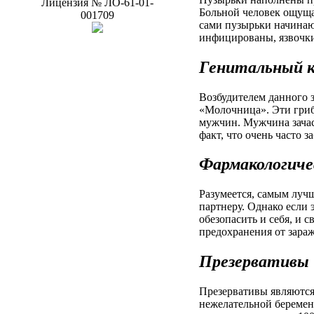
Лицензия
№
ЛО-61-01-
Больной человек ощуща
001709
сами пузырьки начинают
инфицированы, язвочки
Генитальный к
Возбудителем данного з
«Молочница». Эти гриб
мужчин. Мужчина зачас
факт, что очень часто 
Фармакологичес
Разумеется, самым луч
партнеру. Однако если 
обезопасить и себя, и 
предохранения от зар
Презервативы
Презервативы являются
нежелательной беременн