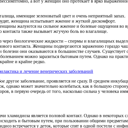
 бессимптомно, а вот у женщин оно протекает в ярко выраженн
галища, имеющие зеленоватый цвет и очень неприятный запах.
зудят, женщина испытывает жжение и жуткий дискомфорт.
женщины жалуются на сильное жжение и болевые ощущения во в
 контакта также вызывает жгучую боль во влагалище.
з через биологические жидкости – спермы и влагалищных выдел
лового контакта. Женщины подвергаются заражению гораздо ча
и болезни они оказываются в большинстве случаев. Существует 
заболеванием можно заразиться бытовым путем. Однако на практ
крайне и крайне редко.
илактика и лечение венерических заболеваний
ое другое заболевание, проявляется не сразу. В среднем инкуб
ток, однако может значительно колебаться, как в большую сторону
оров, в первую очередь от того, насколько сильна у человека им
чи хламидиоза является половой контакт. Однако в некоторых 
исходить и бытовым путем, при пользовании общими предметам
идиоз встречается у деток, которые спят в одной постели с ин