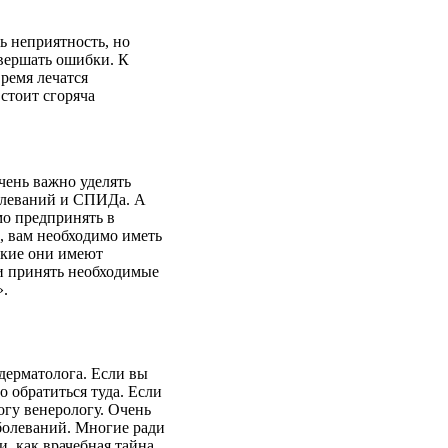
шь неприятность, но
овершать ошибки. К
ремя лечатся
 стоит сгоряча
чень важно уделять
болеваний и СПИДа. А
мо предпринять в
, вам необходимо иметь
акие они имеют
 и принять необходимые
».
дерматолога. Если вы
о обратиться туда. Если
огу венерологу. Очень
болеваний. Многие ради
, как врачебная тайна.