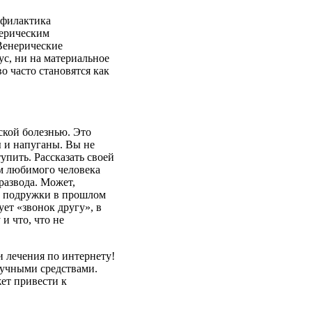
филактика
ерическим
Венерические
ус
,
ни
на
материальное
во
часто
становятся
как
ской
болезнью
. Это
ы
и
напуганы
.
Вы
не
тупить
.
Рассказать
своей
м
любимого
человека
развода
.
Может
,
у
подружки
в
прошлом
ует
«
звонок
другу
», в
у
и что, что
не
и лечения по интернету!
ручными средствами.
ет привести к