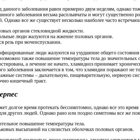
данного заболевания равен примерно двум неделям, однако то
анного заболевания весьма расплывчаты и могут существенно ро
 Однако все же существует несколько наиболее часто встречаю
овых органов стекловидной жидкости.
ольные люди жалуются на жжение половых органов.
ся резь при мочеиспускании.
инфицированные люди жалуются на ухудшение общего состояния з
возможно также повышение температуры тела до значительных о
остирована, а лечение не начато, хламидиоз принимает хрониче
го заболевания заключается в том, что хламидии поражают не т
важные системы – дыхательную, пищеварительную, нервную сис
очно кишечный тракт.
ерпес
ет долгое время протекать бессимптомно, однако все это время
для других людей. Однако рано или поздно симптомы все же поя
ительное повышение температуры тела.
ьковых высыпаний на слизистых оболочках половых органов.
озрачной жидкостью, тесно скучкованы, зачастую сливаются в 