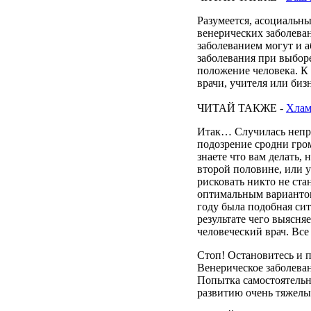
Разумеется
,
асоциальн
венерических
заболева
заболеванием
могут
и
а
заболевания
при
выбор
положение
человека
. К
врачи
,
учителя
или
биз
ЧИТАЙ
ТАКЖЕ
-
Хлам
Итак…
Случилась
непр
подозрение
сродни
гро
знаете
что вам
делать
,
н
второй
половине
, или
у
рисковать
никто
не
ста
оптимальным
варианто
году
была
подобная
си
результате
чего
выясняе
человеческий
врач
. Вс
Стоп! Остановитесь и п
Венерическое заболева
Попытка самостоятельн
развитию очень тяжелы