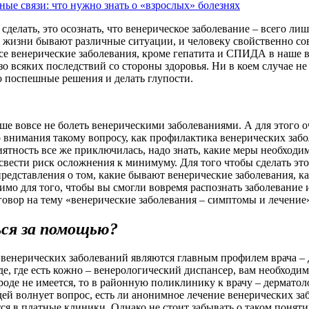
ные связи: что нужно знать о «взрослых» болезнях
сделать, это осознать, что венерическое заболевание – всего ли
 В жизни бывают различные ситуации, и человеку свойственно с
се венерические заболевания, кроме гепатита и СПИДА в наше в
зо всяких последствий со стороны здоровья. Ни в коем случае не
о поспешные решения и делать глупости.
чше вовсе не болеть венерическими заболеваниями. А для этого о
о внимания такому вопросу, как профилактика венерических за
ятность все же приключилась, надо знать, какие меры необходи
свести риск осложнения к минимуму. Для того чтобы сделать это
редставления о том, какие бывают венерические заболевания, к
имо для того, чтобы вы смогли вовремя распознать заболевание
говор на тему «венерические заболевания – симптомы и лечение
ся за помощью?
 венерических заболеваний являются главным профилем врача – 
е, где есть кожно – венерологический диспансер, вам необходим
роде не имеется, то в районную поликлинику к врачу – дерматол
ей волнует вопрос, есть ли анонимное лечение венерических за
 в платные клиники. Однако не стоит забывать о таком понятии