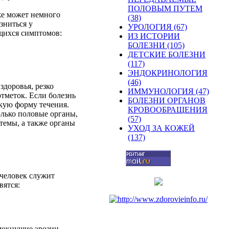
ПОЛОВЫМ ПУТЕМ
же может немного
(38)
зниться у
УРОЛОГИЯ (67)
щихся симптомов:
ИЗ ИСТОРИИ
БОЛЕЗНИ (105)
ДЕТСКИЕ БОЛЕЗНИ
(117)
ЭНДОКРИНОЛОГИЯ
(46)
доровья, резко
ИММУНОЛОГИЯ (47)
тметок. Если болезнь
БОЛЕЗНИ ОРГАНОВ
скую форму течения.
КРОВООБРАЩЕНИЯ
олько половые органы,
(57)
темы, а также органы
УХОД ЗА КОЖЕЙ
(137)
 человек служит
вятся:
мокнущие эрозии.