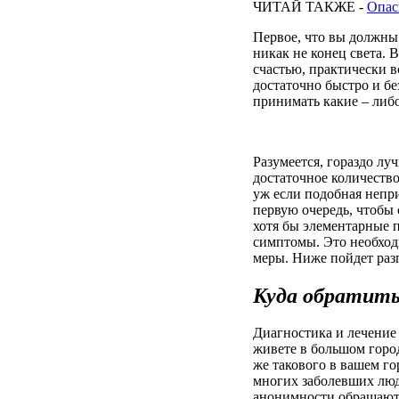
ЧИТАЙ ТАКЖЕ -
Опас
Первое, что вы должны 
никак не конец света.
счастью, практически в
достаточно быстро и бе
принимать какие – либ
Разумеется, гораздо лу
достаточное количеств
уж если подобная непри
первую очередь, чтобы 
хотя бы элементарные п
симптомы. Это необход
меры. Ниже пойдет раз
Куда обратить
Диагностика и лечение
живете в большом город
же такового в вашем го
многих заболевших люд
анонимности обращаются