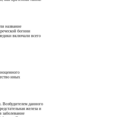
ли название
греческой богини
медики включали всего
лноценного
чество иных
. Возбудителем данного
редстательная железа и
в заболевание