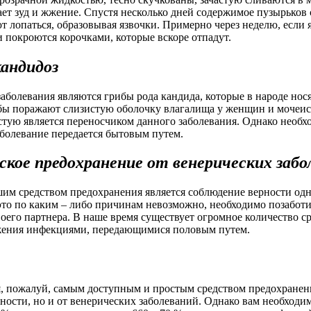
ет зуд и жжение. Спустя несколько дней содержимое пузырьков
 лопаться, образовывая язвочки. Примерно через неделю, если я
 покроются корочками, которые вскоре отпадут.
андидоз
аболевания являются грибы рода кандида, которые в народе нос
ы поражают слизистую оболочку влагалища у женщин и мочеисп
тую является переносчиком данного заболевания. Однако необх
заболевание передается бытовым путем.
кое предохранение от венерических забо
шим средством предохранения является соблюдение верности од
это по каким – либо причинам невозможно, необходимо позаботи
своего партнера. В наше время существует огромное количество с
ажения инфекциями, передающимися половым путем.
, пожалуй, самым доступным и простым средством предохранени
ости, но и от венерических заболеваний. Однако вам необходим