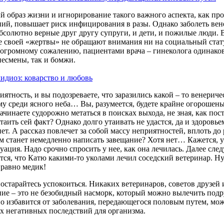
ый
образ
жизни
и
игнорирование
такого
важного
аспекта
, как
про
ний
,
повышает
риск
инфицирования
в
разы
.
Однако
заболеть
вен
бсолютно
верные
друг
другу
супруги
, и
дети
, и
пожилые
люди
.
е
своей
«
жертвы
»
не
обращают
внимания
ни
на
социальный
стат
огромному
сожалению
,
пациентами
врача
–
гинеколога
одинако
несмены
, так и
бомжи
.
идиоз
:
коварство
и
любовь
иятность
, и
вы
подозреваете
, что
заразились
какой
–
то
венериче
му
среди
ясного
неба…
Вы
,
разумеется
,
будете
крайне
огорошен
ачинаете
судорожно
метаться
в
поисках
выхода
,
не
зная
, как
пос
таить
сей
факт
?
Однако
долго
утаивать
не
удастся
,
да
и
здоровье
нет
. А
рассказ
повлечет
за
собой
массу
неприятностей
,
вплоть
до
м
станет
немедленно
написать
завещание
?
Хотя
нет…
Кажется
, 
туация
.
Надо
срочно
спросить
у нее, как она
лечилась
.
Далее
след
тся
, что
Катю
какими-то
уколами
лечил
соседский
ветеринар
.
Н
е
равно
медик
!
остарайтесь успокоиться. Никаких ветеринаров, советов друзей 
ние – это не безобидный насморк, который можно вылечить под
о избавится от заболевания, передающегося половым путем, мож
х негативных последствий для организма.