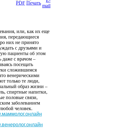
левания
, или, как
их
еще
ния
,
передающиеся
ро них
не
принято
уждать
с
друзьями
и
тую
пациенты
об
этом
ь
даже
с
врачом
–
ываясь
посещать
еки
сложившимся
 что
венерическими
еют
только
те
люди
,
иальный
образ
жизни
–
ль
,
спиртные
напитки
,
ые
половые
связи
,
еским
заболеванием
любой
человек
.
.маммолог.онлайн
.венеролог.онлайн