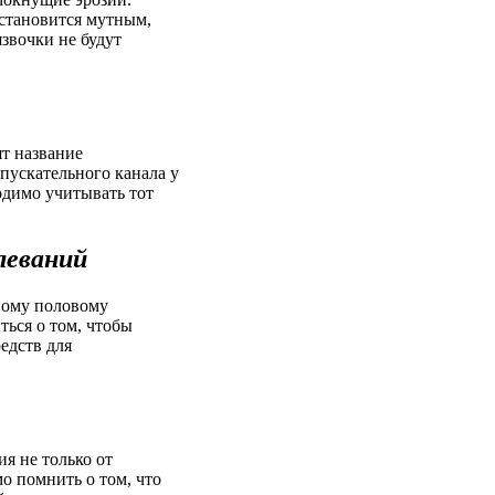
 становится мутным,
звочки не будут
ят название
ускательного канала у
одимо учитывать тот
леваний
ному половому
ться о том, чтобы
редств для
я не только от
о помнить о том, что