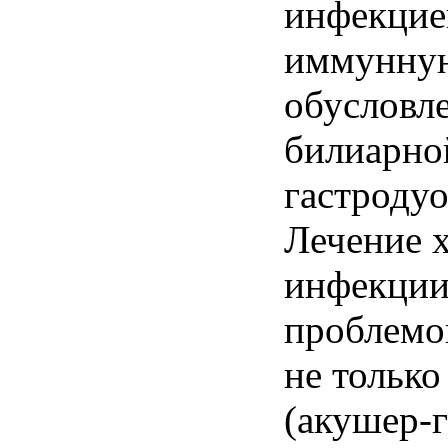
инфекцие
иммунну
обусловле
билиарно
гастроду
Лечение 
инфекции
проблемо
не тольк
(акушер-г