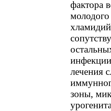
фактора в
молодого 
хламидий
сопутств
остальны
инфекции
лечения с
иммунног
зоны, ми
урогенита