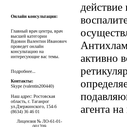
действие
воспалите
Онлайн
консультация
:
осуществ
Главный
врач
центра
,
врач
высшей
категории
Вдовин
Валентин
Иванович
Антихлам
проведет
онлайн
консультацию
на
активно в
интересующие
вас
темы
.
ретикуляр
Подробнее
...
определя
Контакты
:
Skype (
valentin200440
)
подавляю
Наш
адрес
:
Ростовская
область
, г.
Таганрог
агента на 
ул.Дзержинского
, 154-6
(8634) 36 46 01
Лицензия
№
ЛО-61-01-
001709