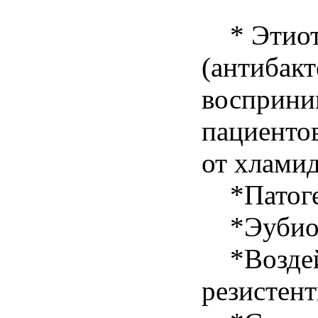
* Этиотр
(антибакт
восприни
пациентов
от хлами
*Патоген
*Эубиоти
*Воздейс
резистент