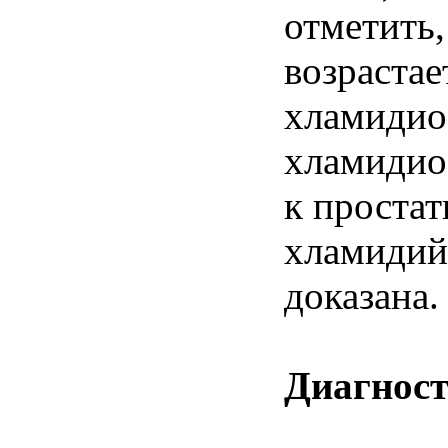
отметить,
возраста
хламидиоз
хламидио
к простат
хламидий 
доказана.
Диагност