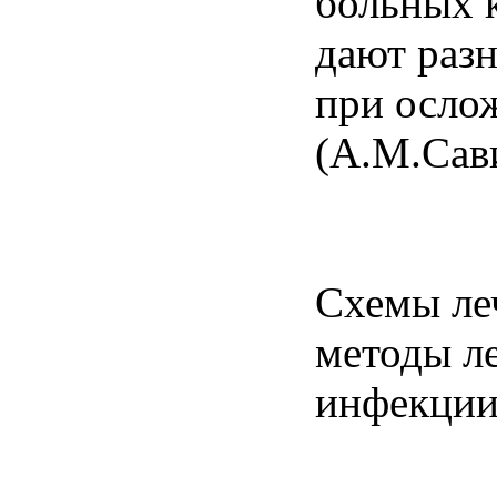
больных 
дают разн
при осло
(А.М.Сави
Схемы ле
методы л
инфекции