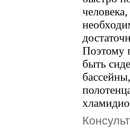
человека,
необходи
достаточ
Поэтому 
быть сиде
бассейны,
полотенца
хламидио
Консуль