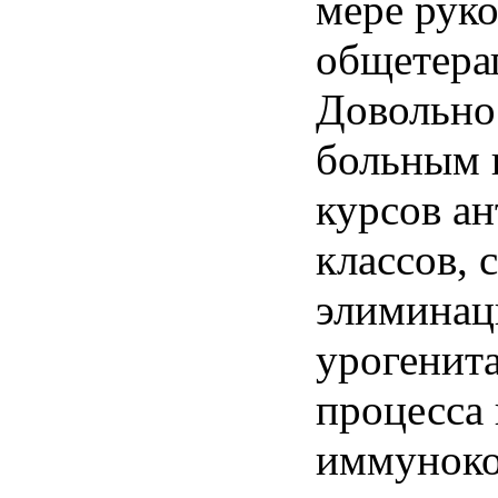
мере руко
общетера
Довольно 
больным 
курсов а
классов, 
элиминац
урогенита
процесса
иммуноко