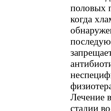
половых п
когда хла
обнаруже
последую
запрещае
антибиоти
неспециф
физиотер
Лечение в
стадии во