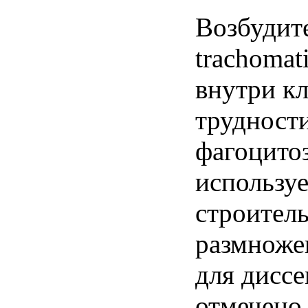
Возбудите
trachomat
внутри кл
трудности
фагоцитоз
использу
строитель
размножен
для диссе
отмечено