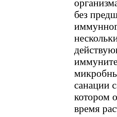
организм
без пред
иммунног
нескольк
действующ
иммуните
микробны
санации с
котором о
время рас