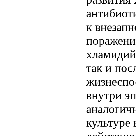
антибиоти
к внезап
поражени
хламидий
так и пос
жизнеспо
внутри э
аналогичн
культуре 