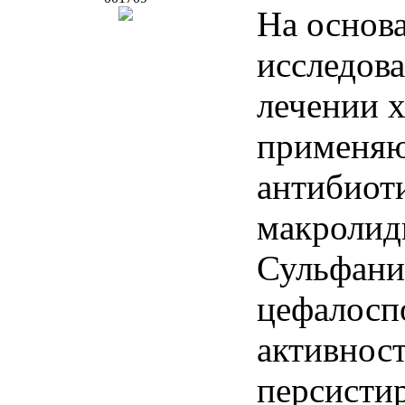
На основ
исследова
лечении 
применяю
антибиот
макролид
Сульфани
цефалосп
активност
персисти