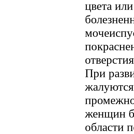
цвета или
болезнен
мочеиспу
покраснен
отверстия
При разв
жалуются 
промежно
женщин бе
области п