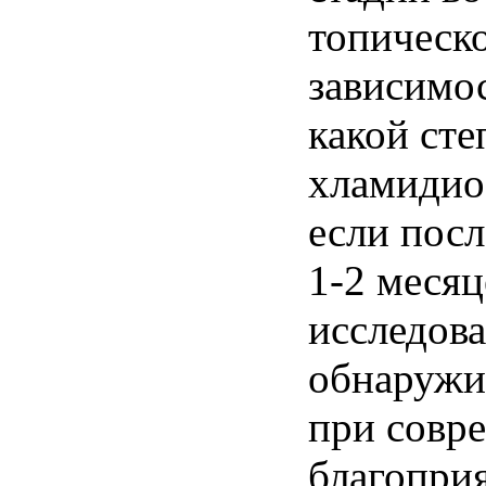
топическо
зависимос
какой ст
хламидио
если посл
1-2 меся
исследова
обнаружи
при совр
благопри