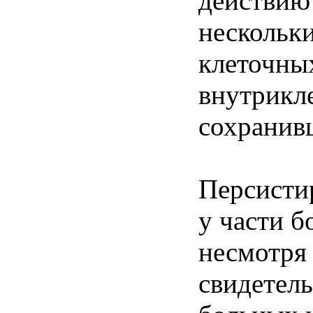
действию
нескольк
клеточных
внутрикл
сохранив
Персисти
у части б
несмотря 
свидетель