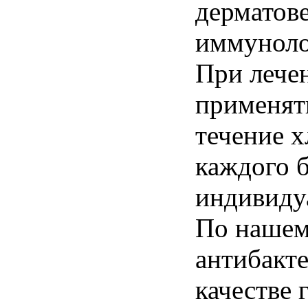
дерматове
иммунолог
При лече
применять
течение 
каждого 
индивиду
По нашем
антибакт
качестве 