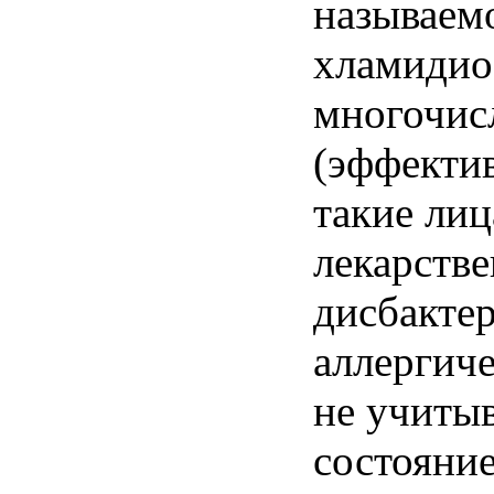
называем
хламидиоз
многочис
(эффекти
такие лиц
лекарств
дисбакте
аллергич
не учиты
состояни