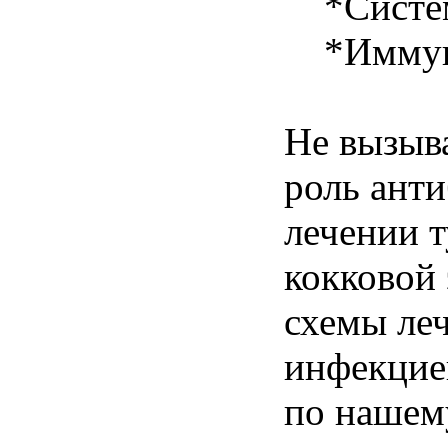
*Системн
*Иммуно
Не вызыв
роль ант
лечении 
кокковой 
схемы ле
инфекцией
по нашем