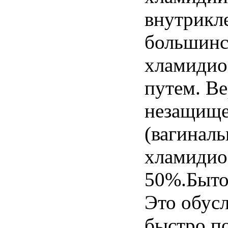
внутрикл
большинс
хламидио
путем. В
незащище
(вагиналь
хламидио
50%.Быто
Это обусл
быстро по