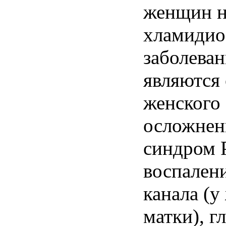
женщин н
хламидио
заболеван
являются
женского
осложнен
синдром Р
воспален
канала (
матки), г