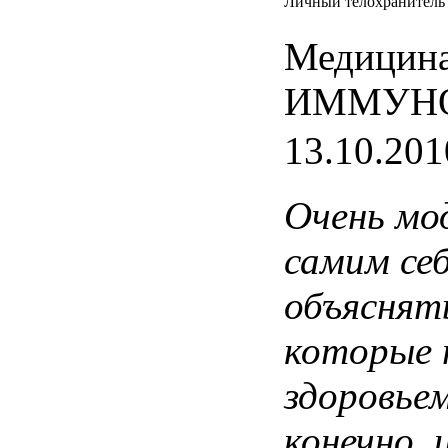
Личный телохранитель
Медицина
ИММУН
13.10.201
Очень мо
самим себ
объяснят
которые 
здоровьем
конечно,