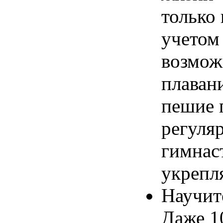
только
учетом
возможн
плаван
пешие 
регуля
гимнас
укрепл
Научит
Даже 1