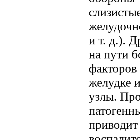
слизистые
желудочн
и т. д.).
на пути 
факторов 
желудке 
узлы. Пр
патогенн
приводит
воспалите