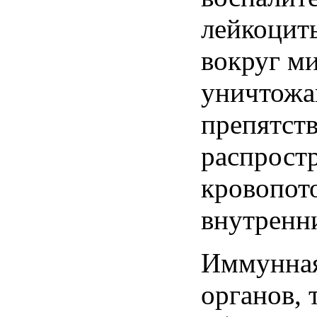
лейкоцит
вокруг м
уничтожа
препятст
распрост
кровопото
внутренн
Иммунная
органов, 