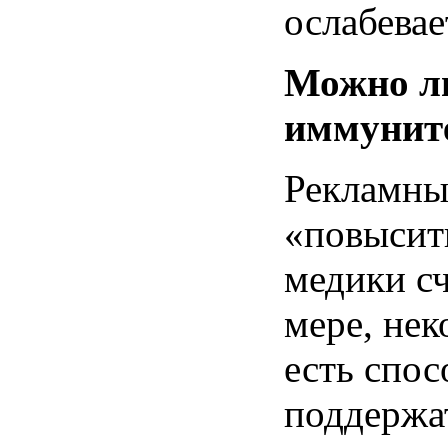
ослабевае
Можно л
иммунит
Рекламны
«повысит
медики с
мере, нек
есть спос
поддержа