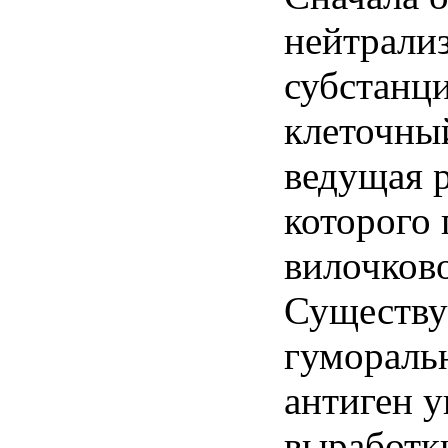
нейтрали
субстанци
клеточны
ведущая р
которого
вилочково
Существу
гумораль
антиген 
выработк