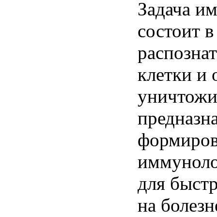
Задача и
состоит в
распозна
клетки и 
уничтожи
предназн
формиров
иммуноло
для быст
на болез