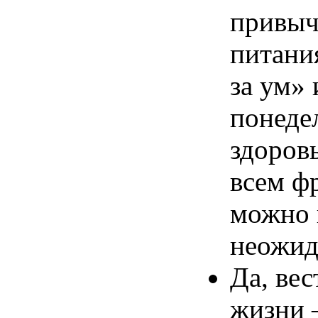
привыч
питани
за ум» 
понеде
здоров
всем фр
можно 
неожид
Да, ве
жизни 