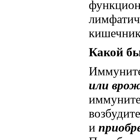
функцион
лимфатич
кишечник
Какой б
Иммуните
или вро
иммуните
возбудит
и
приобр