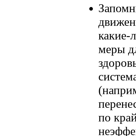
Запомн
движен
какие-
меры д
здоров
систем
(напри
перене
по кра
неэффе