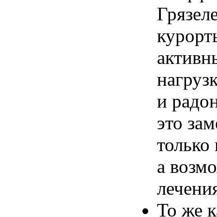
Грязел
курорт
активн
нагруз
и радо
это за
только 
а возм
лечени
То же 