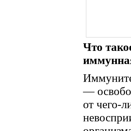
Что тако
иммунна
Иммунитет
— освобо
от чего-л
невоспри
организм