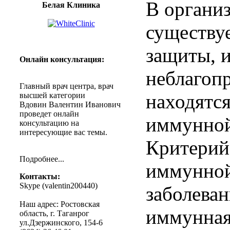
В организ
Белая Клиника
существу
защиты, и
Онлайн
консультация
:
неблагоп
Главный
врач
центра
,
врач
находятс
высшей
категории
Вдовин
Валентин
Иванович
проведет
онлайн
иммунной
консультацию
на
интересующие
вас
темы
.
Критерий
Подробнее
...
иммунной
Контакты
:
Skype (
valentin200440
)
заболеван
Наш
адрес
:
Ростовская
иммунная
область
, г.
Таганрог
ул.Дзержинского
, 154-6