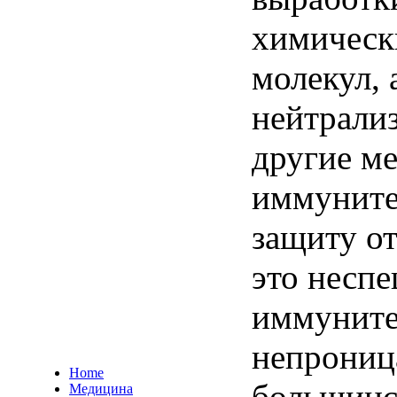
химическ
молекул, 
нейтрализ
другие м
иммуните
защиту от
это несп
иммуните
непрониц
Home
большинс
Медицина