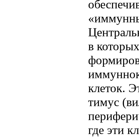
обеспечи
«иммунны
Центральн
в которы
формиров
иммунно
клеток. Э
тимус (ви
периферич
где эти к