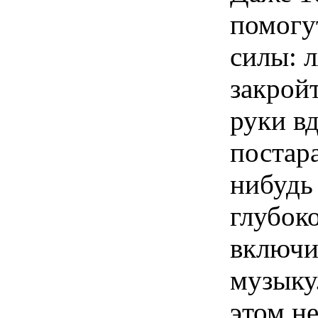
помогу
силы: л
закройт
руки вд
постар
нибудь
глубок
включи
музыку
этом не