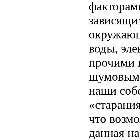
факторами
зависящи
окружающ
воды, эл
прочими 
шумовыми
наши соб
«старания
что возм
данная н