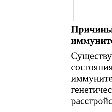
Причины
иммунит
Существ
состояни
иммунитет
генетиче
расстройс