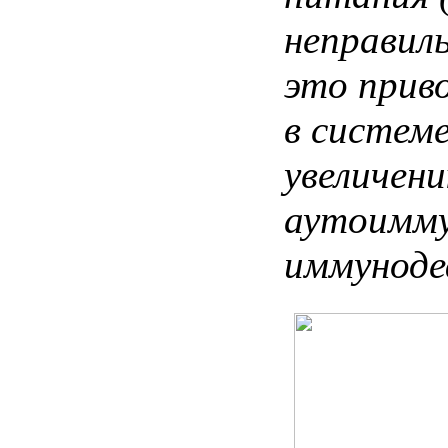
неправиль
это прив
в систем
увеличени
аутоимму
иммуноде