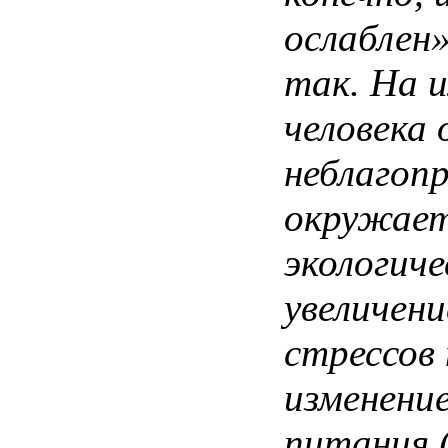
ослаблен»
так. На 
человека
неблагопр
окружает
экологиче
увеличени
стрессов 
изменени
питания 