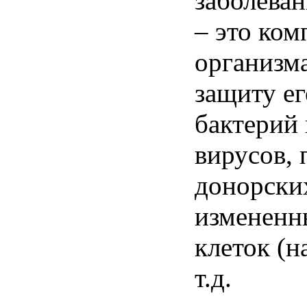
заболева
– это ком
организма
защиту ег
бактерий 
вирусов, 
донорских
измененн
клеток (н
т.д.