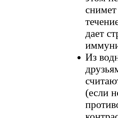
снимет
течение
дает ст
иммуни
Из вод
друзья
считаю
(если н
против
контра