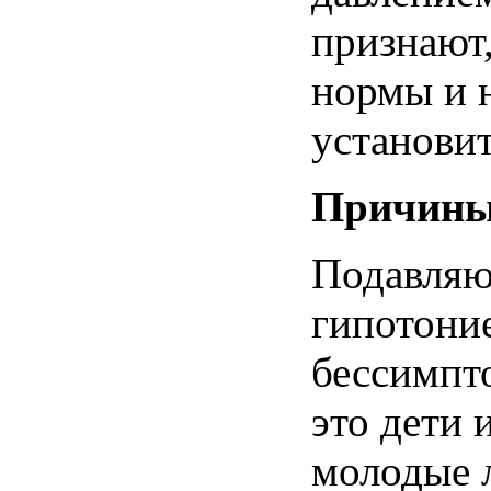
признают,
нормы и
установит
Причин
Подавляю
гипотоние
бессимпт
это дети 
молодые 