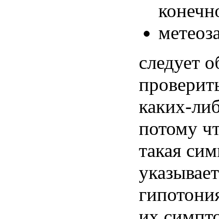
конечн
метеоз
следует о
проверит
каких-либ
потому чт
такая си
указывает
гипотони
их симпт