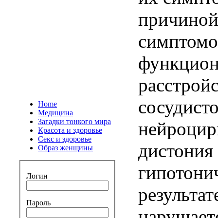
причиной
симптомо
функцион
расстройс
сосудист
Home
Медицина
Загадки тонкого мира
нейроцир
Красота и здоровье
Секс и здоровье
дистония
Образ женщины
гипотонич
Логин
результат
Пароль
нарушает