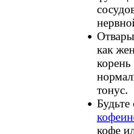
сосудо
нервно
Отвары
как же
корень
нормал
тонус.
Будьте
кофеин
кофе ил