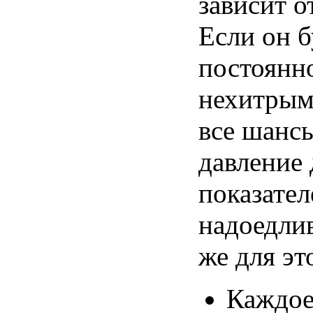
зависит о
Если он б
постоянн
нехитрым 
все шанс
давление
показате
надоедли
же для
эт
Каждое