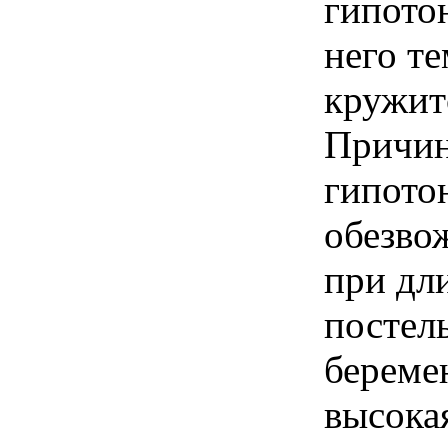
гипото
него те
кружит
Причи
гипото
обезво
при дл
постел
беремен
высока