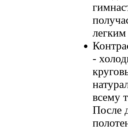
гимнас
получа
легким
Контра
- холо
кругов
натура
всему т
После 
полоте