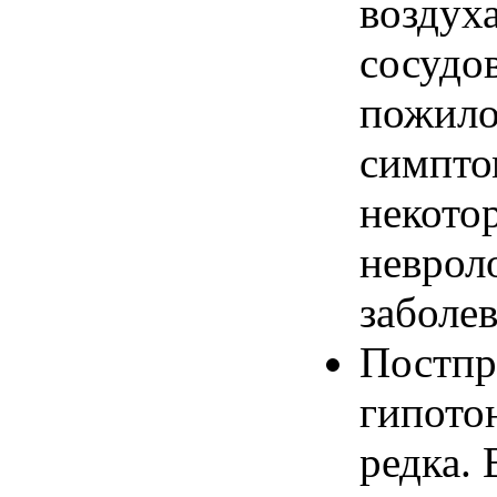
воздуха
сосудов
пожило
симпто
некото
неврол
заболев
Постпр
гипото
редка. 