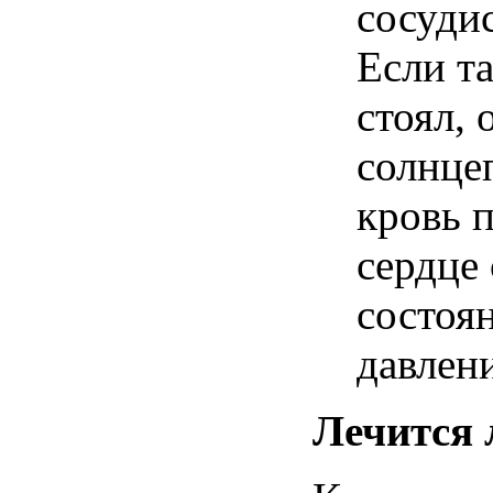
сосуди
Если
т
стоял, 
солнцеп
кровь п
сердце
состоя
давлен
Лечится