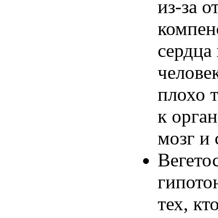
из-за
от
компен
сердца
челове
плохо
т
к орга
мозг и 
Вегето
гипото
тех, кт