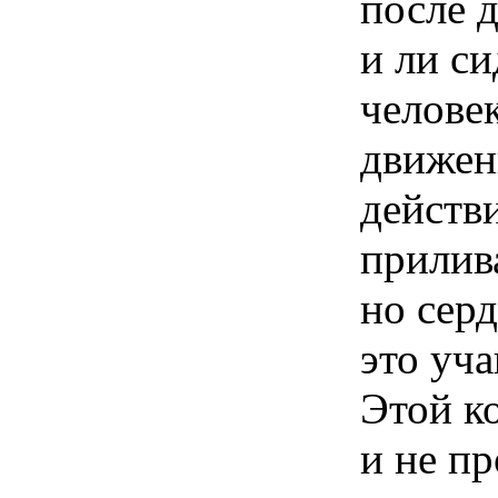
после 
и ли си
челове
движен
действ
прилив
но сер
это уч
Этой к
и
не
пр