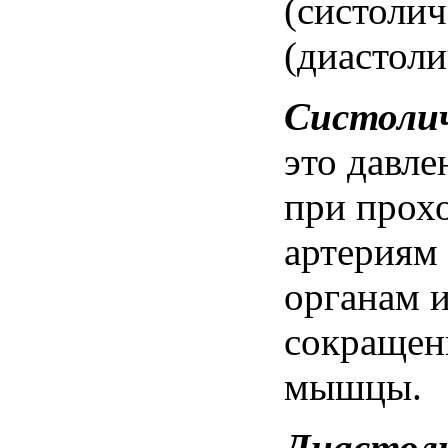
(систолич
(диастол
Систоли
это
давле
при прох
артериям 
органам и
сокращен
мышцы.
Диастол