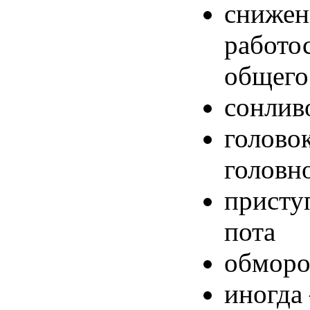
снижен
работо
общего
сонлив
голово
головн
присту
пота
обморо
иногда