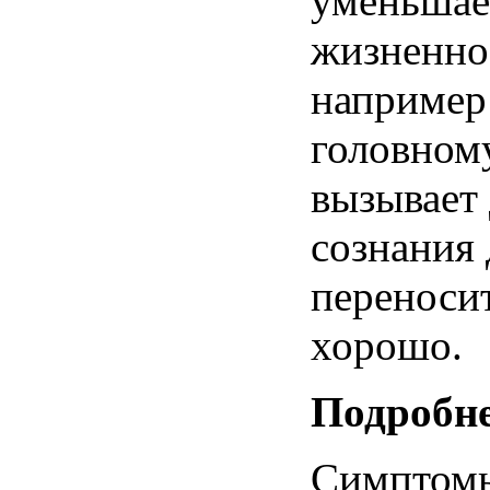
уменьшае
жизненно
например 
головному
вызывает
сознания 
переноси
хорошо.
Подробне
Симпто