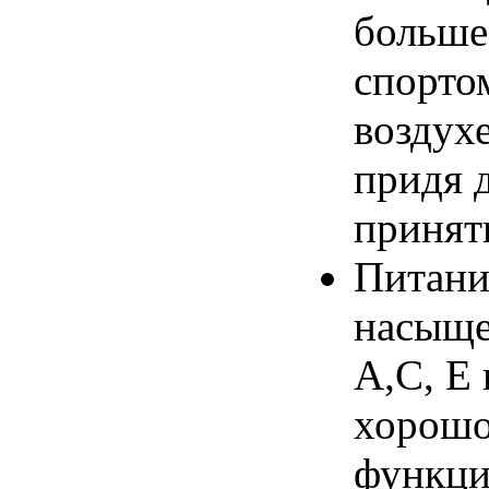
больше
спорто
воздухе
придя 
принят
Питани
насыще
А,С, Е 
хорошо
функци