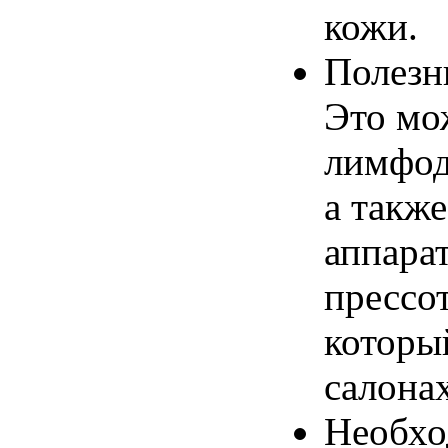
кожи.
Полезн
Это мо
лимфод
а такж
аппара
прессот
которы
салона
Необхо