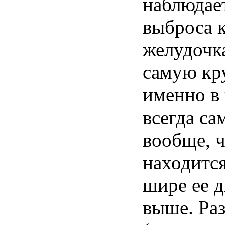
наблюдае
выброса к
желудочка
самую кр
именно
в
всегда са
вообще, 
находится
шире ее д
выше. Ра