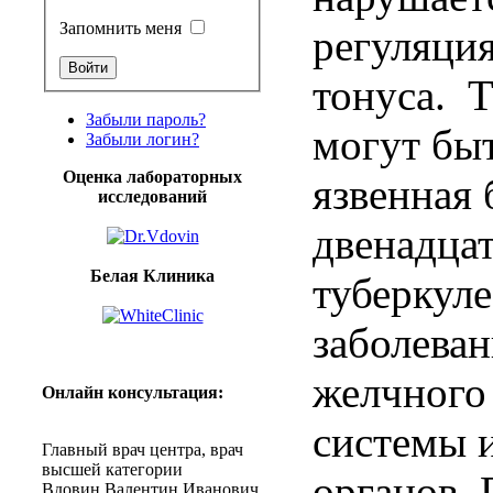
Запомнить меня
регуляция
тонуса. 
Забыли пароль?
могут быт
Забыли логин?
Оценка лабораторных
язвенная 
исследований
двенадца
Белая Клиника
туберкуле
заболеван
желчного
Онлайн
консультация
:
системы 
Главный
врач
центра
,
врач
высшей
категории
органов.
Вдовин
Валентин
Иванович