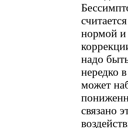
Бессимп
считаетс
нормой 
коррекци
надо быт
нередко в
может на
понижен
связано 
воздейст