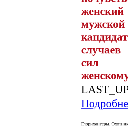
женски
мужско
кандида
случаев
сил п
женскому
LAST_U
Подробнее
Глорихантеры. Охотник