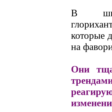
В
ш
глорихан
которые
на
фавор
Они
тщ
трендам
реагиру
изменен