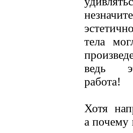
удивлять
незначит
эстетичн
тела
мог
произвед
ведь
э
работа
!
Хотя
нап
а
почему