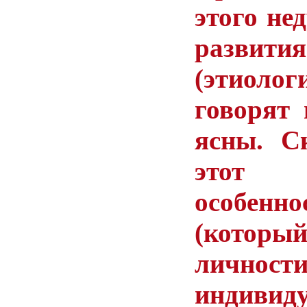
этого
нед
развития
(
этиолог
говорят
ясны
.
С
этот
особенно
(
которы
личност
индивид