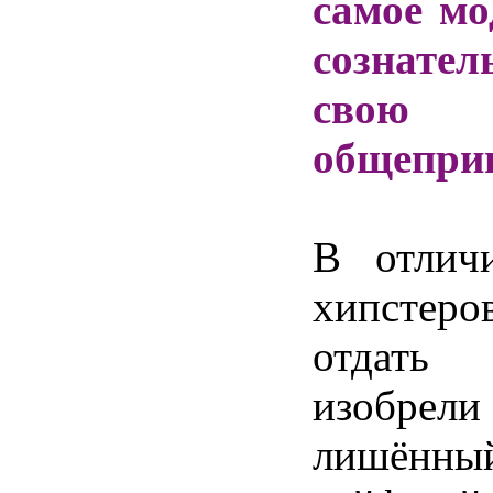
самое
мо
сознател
свою
общепри
В
отлич
хипстеро
отдать
изобрели
лишённы