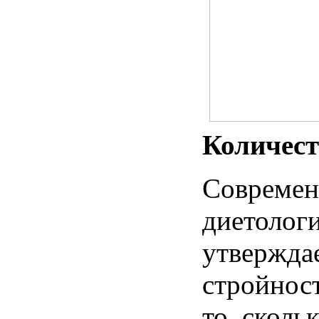
Количест
Современ
диетолог
утвержда
стройнос
то
,
сколь