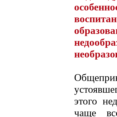
особенно
воспита
образова
недообра
необразо
Общепри
устоявше
этого
нед
чаще
вс