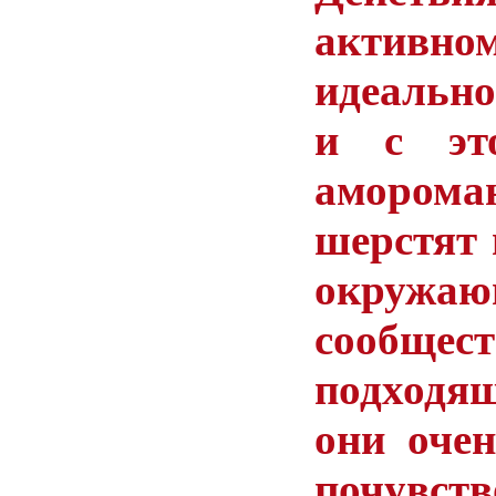
акти
идеально
и с
эт
аморома
шерстят 
окружа
сообщ
подходя
они
оче
почув