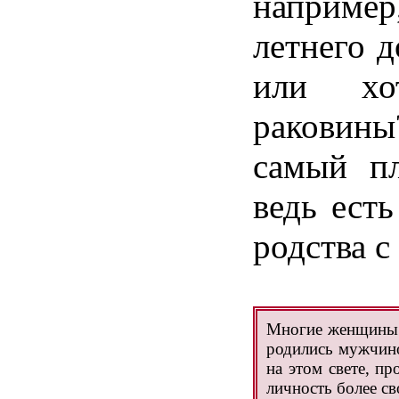
например
летнего
д
или
хо
раковины
самый
п
ведь
есть
родства
с
Многие
женщины
родились
мужчин
на
этом
свете
,
пр
личность
более
св