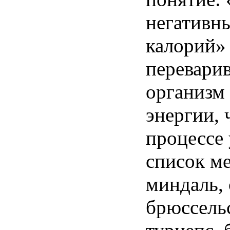
негативн
калорий
»
перевари
организм
энергии
,
процессе
список
м
миндаль
,
брюссель