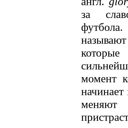
англ
.
glo
за
слав
футбола
называют
которые
сильней
момент
начинает
меняют
пристрас