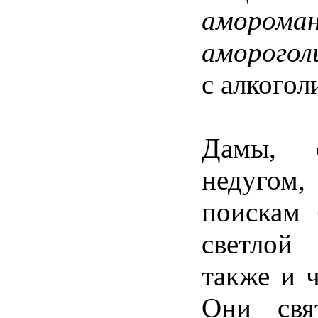
амороман
аморогол
с
алкогол
Дамы
,
недугом
поискам
светлой
также
и
Они
свя