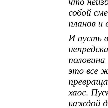
что
неиз
собой
сме
планов
и
И
пусть
непредск
половина
это все
ж
превращ
хаос
.
Пус
каждой
д