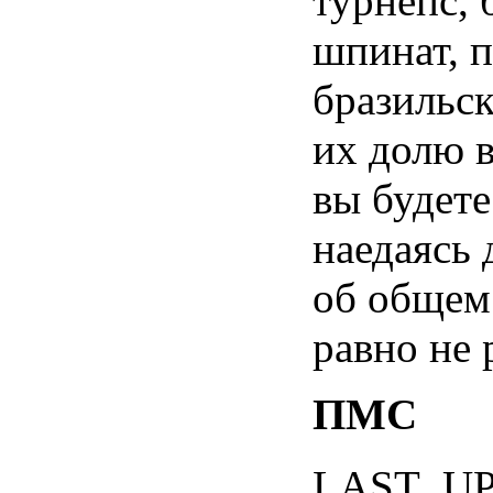
турнепс
,
шпинат
,
бразильс
их
долю
вы
будете
наедаясь
об
общем
равно
не
ПМС
LAST_U