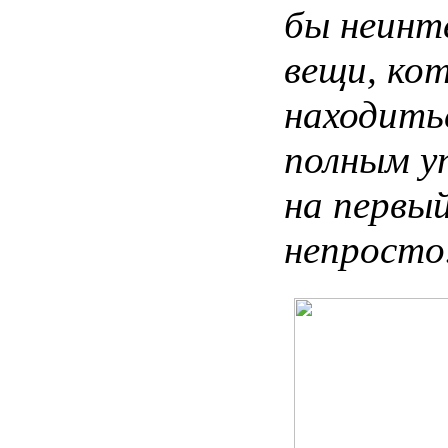
бы
неинт
вещи
,
ко
находить
полным
у
на
первы
непросто