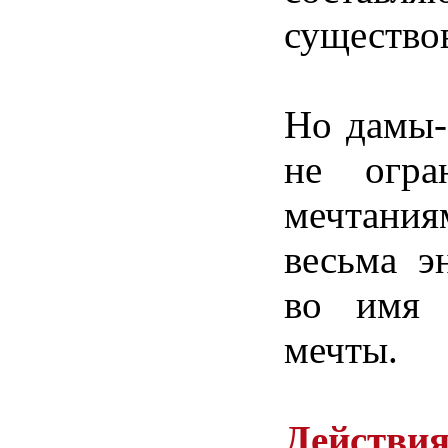
существо
Но
дамы-
не
огра
мечтания
весьма э
во имя 
мечты.
Действи