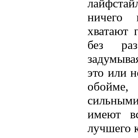
лайфстай
ничего
хватают
без
ра
задумыва
это или н
обойме
сильным
имеют
в
лучшего