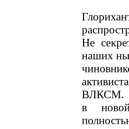
Глорихан
распрост
Не
секре
наших
ны
чиновник
активист
ВЛКСМ
в
ново
полность