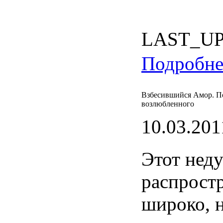
LAST_U
Подробнее
Взбесившийся Амор. П
возлюбленного
10.03.201
Этот
неду
распрост
широко
,