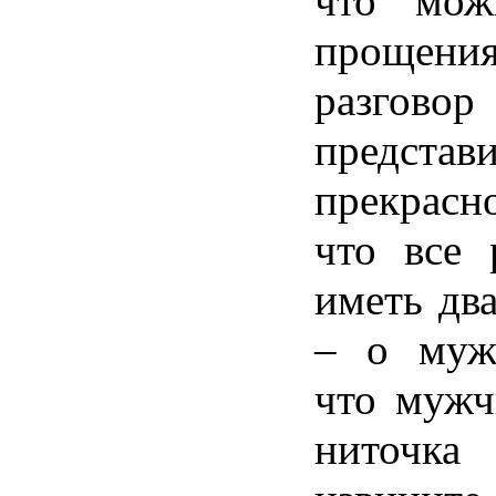
что
мож
прощени
разговор
представ
прекрасн
что все
иметь
дв
– о
муж
что
мужч
ниточка