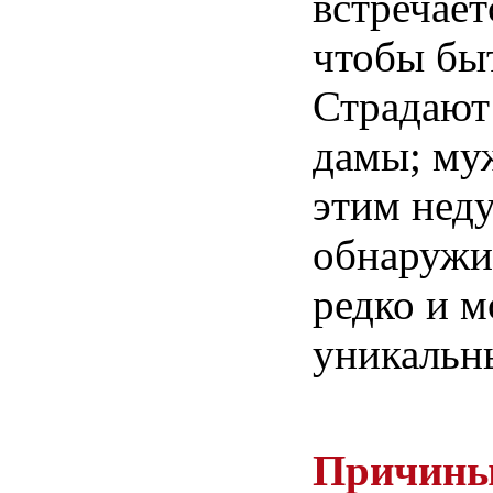
встречает
чтобы
бы
Страдают
дамы
;
му
этим
нед
обнаружи
редко
и
м
уникаль
Причин