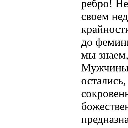
ребро
!
Не
своем
нед
крайност
до
фемин
мы
знаем
Мужчин
остались
,
сокровен
божестве
предназн